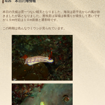
4/26 本日の海情報
本日の天候は雲一つない晴天となりました。海況は若干北からの風が吹
きましたが凪となりました。透視度は深場は春濁りが発生して悪いです
が１５m付近は１０m前後と通常時です。
この時期は色んなウミウシが見られています。