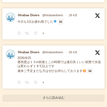
Hirabae Divers
@hirabaedivers
·
26 4月
今日も1日お疲れ様でした
X
Hirabae Divers
@hirabaedivers
·
26 4月
2026/4/25
透視度は１５m前後とこの時期では連日良くいい状態で水温
は変わらず１８℃以上です
連休ご予定まだな方はぜひお待ちしております
X
さらに読み込む