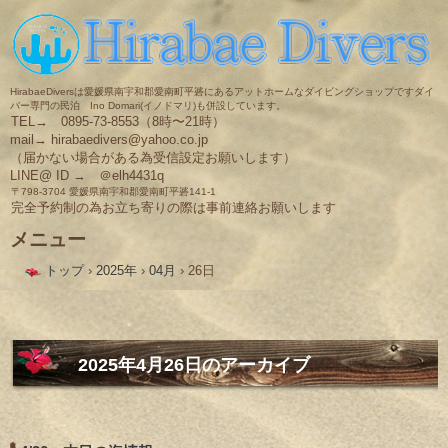
HirabaeDiversは愛媛県南宇和郡愛南町平碆にあるアットホームなダイビングショップですダイ
バー専門の民泊 Ino Domari(イノドマリ)も併設しています。
TEL→ 0895-73-8553（8時〜21時）
mail→ hirabaedivers@yahoo.co.jp
（届かない場合がある為受信設定お願いします）
LINE@ ID → ＠elh4431q
〒798-3704 愛媛県南宇和郡愛南町平碆141-1
完全予約制の為お立ち寄りの際は事前連絡お願いします
メニュー
コ
トップ
›
2025年
›
04月
›
26日
ン
テ
ン
ツ
へ
ス
2025年4月26日
のアーカイブ
キ
ッ
プ