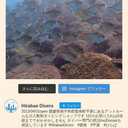
さらに読み込む...
Instagram でフォロー
Hirabae Divers
フォロー
2013/04/01open 愛媛県南宇和郡愛南町平碆にあるアットホー
ムな少人数制ダイビングショップです 1日のお受け入れは6名
様まででせかせかしません ダイバー専門の民泊InoDomariも
併設しています #HirabaeDivers #愛南 #平碆 #ひらば