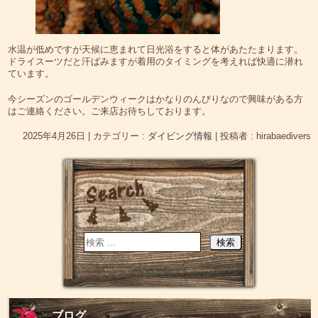
水温が低めですが天候に恵まれて日光浴をすると体があたたまります。
ドライスーツだと汗ばみますが着用のタイミングを考えれば快適に潜れ
ています。
今シーズンのゴールデンウィークはかなりのんびりなので興味がある方
はご連絡ください。ご来店お待ちしております。
2025年4月26日
|
カテゴリー :
ダイビング情報
|
投稿者 : hirabaedivers
ブログ