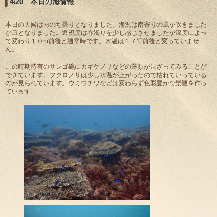
4/20 本日の海情報
本日の天候は雨のち曇りとなりました。海況は南寄りの風が吹きました
が凪となりました。透視度は春濁りを少し感じさせましたが深度によっ
て変わり１０m前後と通常時です。水温は１７℃前後と変っていませ
ん。
この時期特有のサンゴ礁にカギケノリなどの藻類が混ざってみることが
できています。フクロノリは少し水温が上がったので枯れていっている
のが見られています。ウミウチワなどは変わらず色彩豊かな景観を作っ
ています。