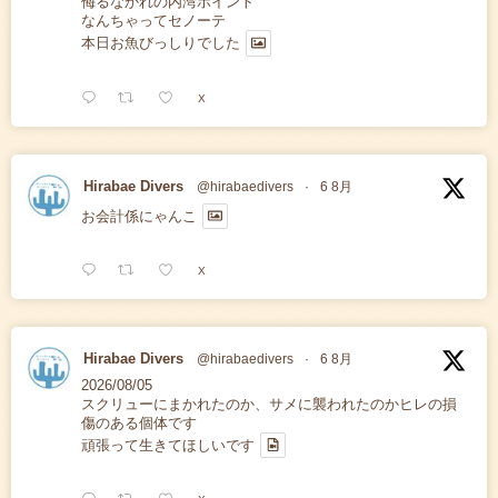
侮るなかれの内湾ポイント
なんちゃってセノーテ
本日お魚びっしりでした
X
Hirabae Divers
@hirabaedivers
·
6 8月
お会計係にゃんこ
X
Hirabae Divers
@hirabaedivers
·
6 8月
2026/08/05
スクリューにまかれたのか、サメに襲われたのかヒレの損
傷のある個体です
頑張って生きてほしいです