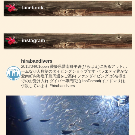
facebook
instagram
hirabaedivers
2013/04/01open
愛媛県愛南町平碆(ひらばえ)にあるアットホ
ームな少人数制のダイビングショップです
バラエティ豊かな
愛南町内海塩子島周辺をご案内
ファンダイビングは6名様ま
でのお受け入れ
ダイバー専門民泊 InoDomari(イノドマリ)も
併設しています
#hirabaedivers