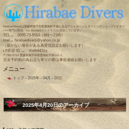
HirabaeDiversは愛媛県南宇和郡愛南町平碆にあるアットホームなダイビングショップですダイ
バー専門の民泊 Ino Domari(イノドマリ)も併設しています。
TEL→ 0895-73-8553（8時〜21時）
mail→ hirabaedivers@yahoo.co.jp
（届かない場合がある為受信設定お願いします）
LINE@ ID → ＠elh4431q
〒798-3704 愛媛県南宇和郡愛南町平碆141-1
完全予約制の為お立ち寄りの際は事前連絡お願いします
メニュー
コ
トップ
›
2025年
›
04月
›
20日
ン
テ
ン
ツ
へ
ス
2025年4月20日
のアーカイブ
キ
ッ
プ