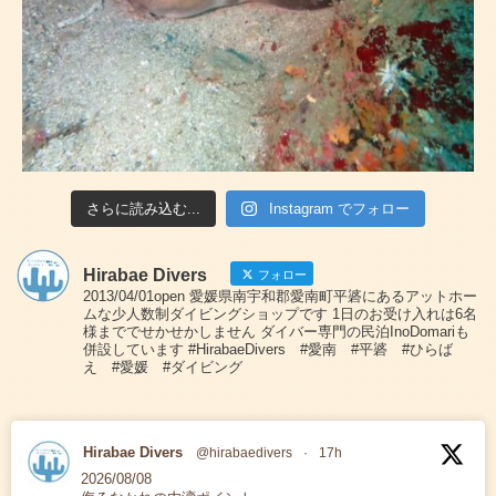
さらに読み込む...
Instagram でフォロー
Hirabae Divers
フォロー
2013/04/01open 愛媛県南宇和郡愛南町平碆にあるアットホー
ムな少人数制ダイビングショップです 1日のお受け入れは6名
様まででせかせかしません ダイバー専門の民泊InoDomariも
併設しています #HirabaeDivers #愛南 #平碆 #ひらば
え #愛媛 #ダイビング
Hirabae Divers
@hirabaedivers
·
17h
2026/08/08