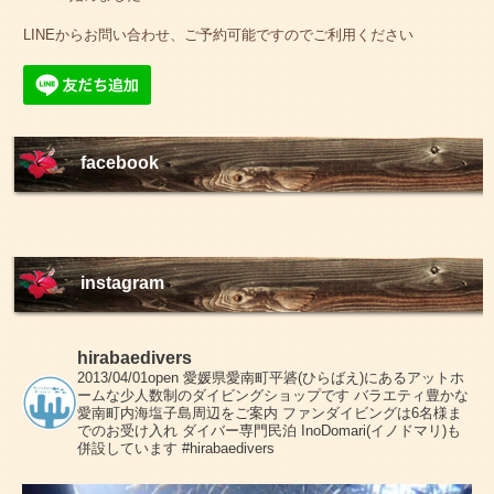
LINEからお問い合わせ、ご予約可能ですのでご利用ください
facebook
instagram
hirabaedivers
2013/04/01open
愛媛県愛南町平碆(ひらばえ)にあるアットホ
ームな少人数制のダイビングショップです
バラエティ豊かな
愛南町内海塩子島周辺をご案内
ファンダイビングは6名様ま
でのお受け入れ
ダイバー専門民泊 InoDomari(イノドマリ)も
併設しています
#hirabaedivers