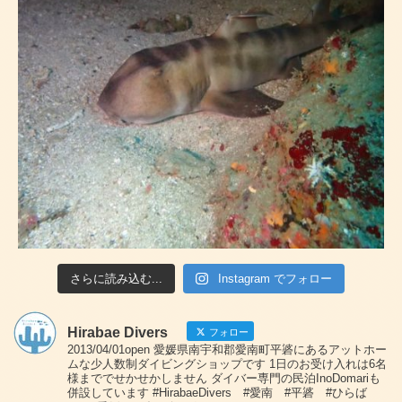
さらに読み込む...
Instagram でフォロー
Hirabae Divers
フォロー
2013/04/01open 愛媛県南宇和郡愛南町平碆にあるアットホー
ムな少人数制ダイビングショップです 1日のお受け入れは6名
様まででせかせかしません ダイバー専門の民泊InoDomariも
併設しています #HirabaeDivers #愛南 #平碆 #ひらば