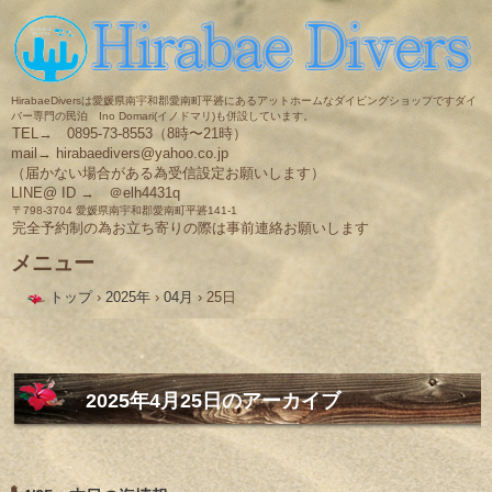
HirabaeDiversは愛媛県南宇和郡愛南町平碆にあるアットホームなダイビングショップですダイ
バー専門の民泊 Ino Domari(イノドマリ)も併設しています。
TEL→ 0895-73-8553（8時〜21時）
mail→ hirabaedivers@yahoo.co.jp
（届かない場合がある為受信設定お願いします）
LINE@ ID → ＠elh4431q
〒798-3704 愛媛県南宇和郡愛南町平碆141-1
完全予約制の為お立ち寄りの際は事前連絡お願いします
メニュー
コ
トップ
›
2025年
›
04月
›
25日
ン
テ
ン
ツ
へ
ス
2025年4月25日
のアーカイブ
キ
ッ
プ