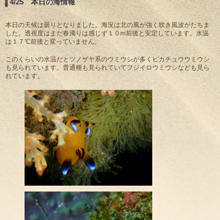
4/25 本日の海情報
本日の天候は曇りとなりました。海況は北の風が強く吹き風波がたちま
した。透視度はまだ春濁りは感じず１０m前後と安定しています。水温
は１７℃前後と変っていません。
このくらいの水温だとツノザヤ系のウミウシが多くピカチュウウミウシ
も見られています。普通種も見られていてフジイロウミウシなども見ら
れています。