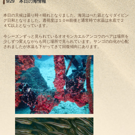
9/29 本日の海情報
本日の天候は曇り時々晴れとなりました。海況はべた凪となりダイビン
グ日和となりました。透視度は１０m前後と通常時で水温は水底で２
４℃以上となっています。
今シーズンずっと見られているオオモンカエルアンコウのペアは場所を
少しずつ変えながらも同じ場所で見られています。サンゴの白化が心配
されましたが水温も下がってきて回復傾向にあります。