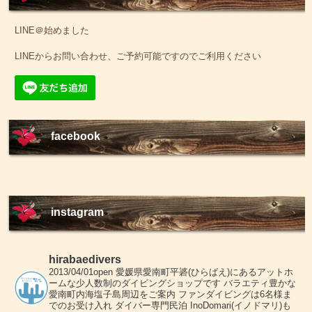
LINE＠始めました
LINEからお問い合わせ、ご予約可能ですのでご利用ください
facebook
instagram
hirabaedivers
2013/04/01open
愛媛県愛南町平碆(ひらばえ)にあるアットホ
ームな少人数制のダイビングショップです
バラエティ豊かな
愛南町内海塩子島周辺をご案内
ファンダイビングは6名様ま
でのお受け入れ
ダイバー専門民泊 InoDomari(イノドマリ)も