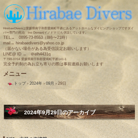
HirabaeDiversは愛媛県南宇和郡愛南町平碆にあるアットホームなダイビングショップですダイ
バー専門の民泊 Ino Domari(イノドマリ)も併設しています。
TEL→ 0895-73-8553（8時〜21時）
mail→ hirabaedivers@yahoo.co.jp
（届かない場合がある為受信設定お願いします）
LINE@ ID → ＠elh4431q
〒798-3704 愛媛県南宇和郡愛南町平碆141-1
完全予約制の為お立ち寄りの際は事前連絡お願いします
メニュー
コ
トップ
›
2024年
›
09月
›
29日
ン
テ
ン
ツ
へ
ス
2024年9月29日
のアーカイブ
キ
ッ
プ