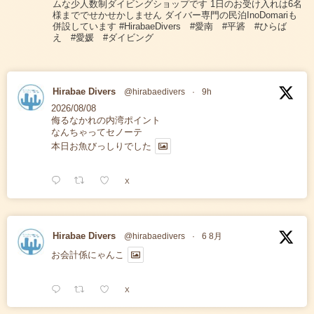
ムな少人数制ダイビングショップです 1日のお受け入れは6名
様まででせかせかしません ダイバー専門の民泊InoDomariも
併設しています #HirabaeDivers #愛南 #平碆 #ひらば
え #愛媛 #ダイビング
Hirabae Divers
@hirabaedivers
·
9h
2026/08/08
侮るなかれの内湾ポイント
なんちゃってセノーテ
本日お魚びっしりでした
X
Hirabae Divers
@hirabaedivers
·
6 8月
お会計係にゃんこ
X