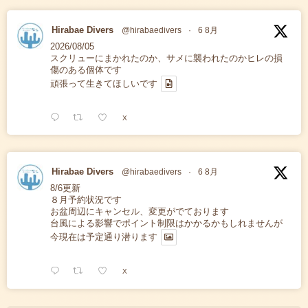
Hirabae Divers
@hirabaedivers
·
6 8月
2026/08/05
スクリューにまかれたのか、サメに襲われたのかヒレの損
傷のある個体です
頑張って生きてほしいです
X
Hirabae Divers
@hirabaedivers
·
6 8月
8/6更新
８月予約状況です
お盆周辺にキャンセル、変更がでております
台風による影響でポイント制限はかかるかもしれませんが
今現在は予定通り潜ります
X