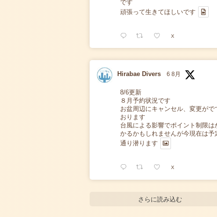
です
頑張って生きてほしいです
X
Hirabae Divers
6 8月
8/6更新
８月予約状況です
お盆周辺にキャンセル、変更がで
おります
台風による影響でポイント制限は
かるかもしれませんが今現在は予
通り潜ります
X
さらに読み込む