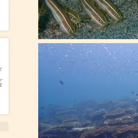
て
か
定