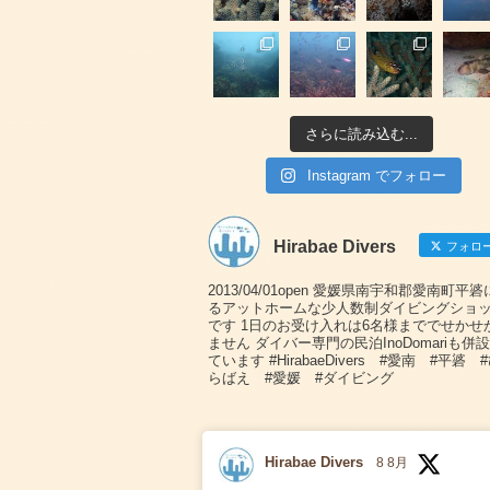
さらに読み込む...
Instagram でフォロー
Hirabae Divers
フォロ
2013/04/01open 愛媛県南宇和郡愛南町平
るアットホームな少人数制ダイビングショ
です 1日のお受け入れは6名様まででせかせ
ません ダイバー専門の民泊InoDomariも併
ています #HirabaeDivers #愛南 #平碆 
らばえ #愛媛 #ダイビング
Hirabae Divers
8 8月