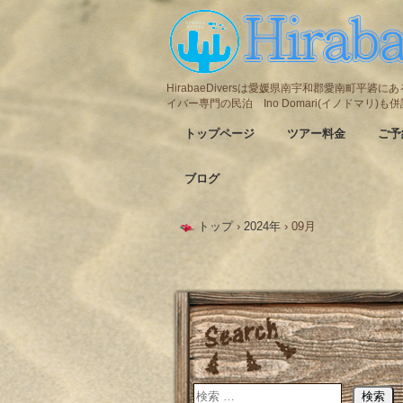
HirabaeDiversは愛媛県南宇和郡愛南町平
イバー専門の民泊 Ino Domari(イノドマリ)
トップページ
ツアー料金
ご予
ブログ
トップ
›
2024年
›
09月