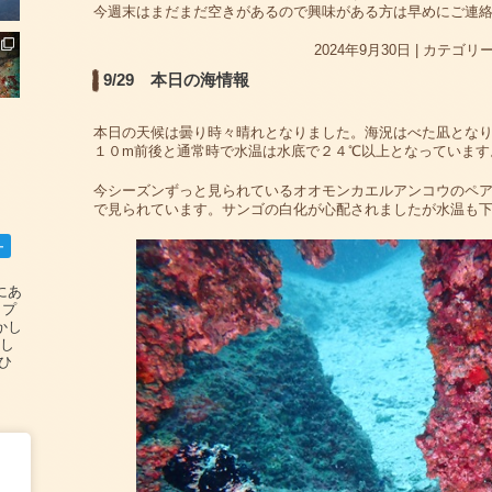
今週末はまだまだ空きがあるので興味がある方は早めにご連
2024年9月30日
|
カテゴリー
9/29 本日の海情報
本日の天候は曇り時々晴れとなりました。海況はべた凪とな
１０m前後と通常時で水温は水底で２４℃以上となっています
今シーズンずっと見られているオオモンカエルアンコウのペ
で見られています。サンゴの白化が心配されましたが水温も
ー
碆にあ
ップ
かし
設し
#ひ