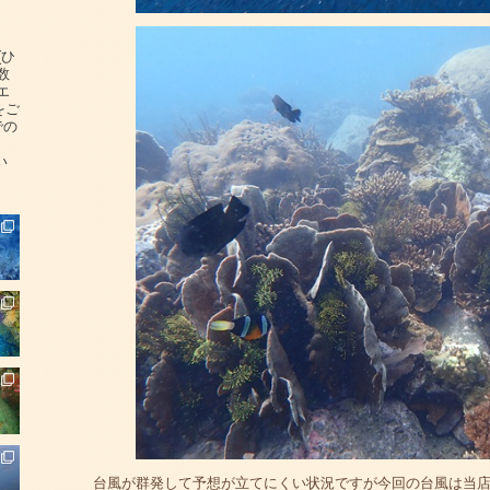
(ひ
数
エ
をご
での
い
台風が群発して予想が立てにくい状況ですが今回の台風は当