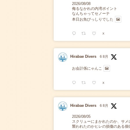
2026/08/08
侮るなかれの内湾ポイント
なんちゃってセノーテ
本日お魚びっしりでした
X
Hirabae Divers
6 8月
お会計係にゃんこ
X
Hirabae Divers
6 8月
2026/08/05
スクリューにまかれたのか、サメ
襲われたのかヒレの損傷のある個