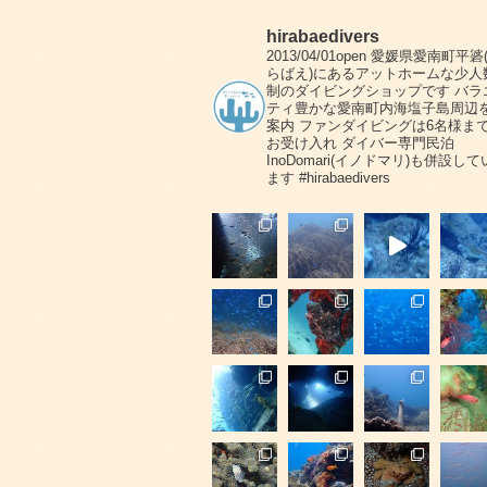
hirabaedivers
2013/04/01open
愛媛県愛南町平碆
らばえ)にあるアットホームな少人
制のダイビングショップです
バラ
ティ豊かな愛南町内海塩子島周辺
案内
ファンダイビングは6名様ま
お受け入れ
ダイバー専門民泊
InoDomari(イノドマリ)も併設して
ます
#hirabaedivers