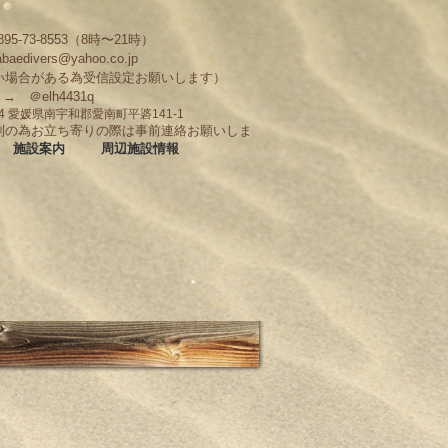
95-73-8553（8時〜21時）
abaedivers@yahoo.co.jp
い場合がある為受信設定お願いします）
D → ＠elh4431q
704 愛媛県南宇和郡愛南町平碆141-1
制の為お立ち寄りの際は事前連絡お願いしま
施設案内
周辺施設情報