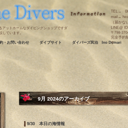
TEL→ 08
mail→ hir
（届かな
LINE@ I
碆にあるアットホームなダイビングショップですダ
も併設しています。
〒798-3
完全予約
約・お問い合わせ
ダイブサイト
ダイバーズ民泊 Ino Domari
す
9月 2024
のアーカイブ
9/30 本日の海情報