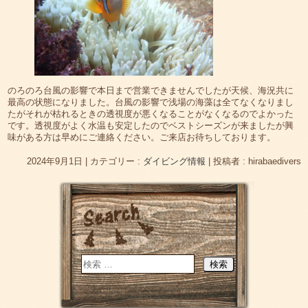
のろのろ台風の影響で本日まで営業できませんでしたが天候、海況共に
最高の状態になりました。台風の影響で浅場の海藻は全てなくなりまし
たがそれが枯れるときの透視度が悪くなることがなくなるのでよかった
です。透視度がよく水温も安定したのでベストシーズンが来ましたが興
味がある方は早めにご連絡ください。ご来店お待ちしております。
2024年9月1日
|
カテゴリー :
ダイビング情報
|
投稿者 : hirabaedivers