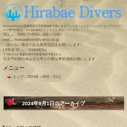
HirabaeDiversは愛媛県南宇和郡愛南町平碆にあるアットホームなダイビングショップですダイ
バー専門の民泊 Ino Domari(イノドマリ)も併設しています。
TEL→ 0895-73-8553（8時〜21時）
mail→ hirabaedivers@yahoo.co.jp
（届かない場合がある為受信設定お願いします）
LINE@ ID → ＠elh4431q
〒798-3704 愛媛県南宇和郡愛南町平碆141-1
完全予約制の為お立ち寄りの際は事前連絡お願いします
メニュー
コ
トップ
›
2024年
›
09月
›
01日
ン
テ
ン
ツ
へ
ス
2024年9月1日
のアーカイブ
キ
ッ
プ