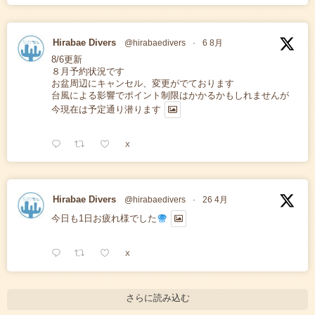
Hirabae Divers
@hirabaedivers
·
6 8月
8/6更新
８月予約状況です
お盆周辺にキャンセル、変更がでております
台風による影響でポイント制限はかかるかもしれませんが
今現在は予定通り潜ります
X
Hirabae Divers
@hirabaedivers
·
26 4月
今日も1日お疲れ様でした
X
さらに読み込む