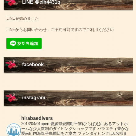
LINE ＠elh4431q
LINE＠始めました
LINEからお問い合わせ、ご予約可能ですのでご利用ください
facebook
instagram
hirabaedivers
2013/04/01open
愛媛県愛南町平碆(ひらばえ)にあるアットホ
ームな少人数制のダイビングショップです
バラエティ豊かな
愛南町内海塩子島周辺をご案内
ファンダイビングは6名様ま