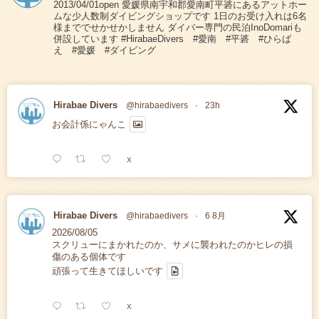
2013/04/01open 愛媛県南宇和郡愛南町平碆にあるアットホー
ムな少人数制ダイビングショップです 1日のお受け入れは6名
様まででせかせかしません ダイバー専門の民泊InoDomariも
併設しています #HirabaeDivers #愛南 #平碆 #ひらば
え #愛媛 #ダイビング
Hirabae Divers
@hirabaedivers
·
23h
お会計係にゃんこ
X
Hirabae Divers
@hirabaedivers
·
6 8月
2026/08/05
スクリューにまかれたのか、サメに襲われたのかヒレの損
傷のある個体です
頑張って生きてほしいです
X