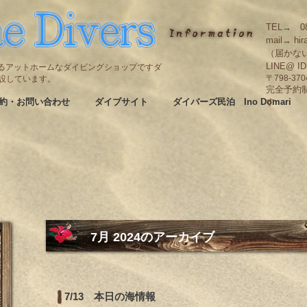
TEL→ 08
mail→ hir
（届かな
LINE@ I
碆にあるアットホームなダイビングショップですダ
も併設しています。
〒798-3
完全予約
約・お問い合わせ
ダイブサイト
ダイバーズ民泊 Ino Domari
す
7月 2024
のアーカイブ
7/13 本日の海情報