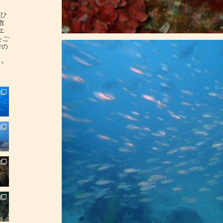
(ひ
数
エ
をご
での
い