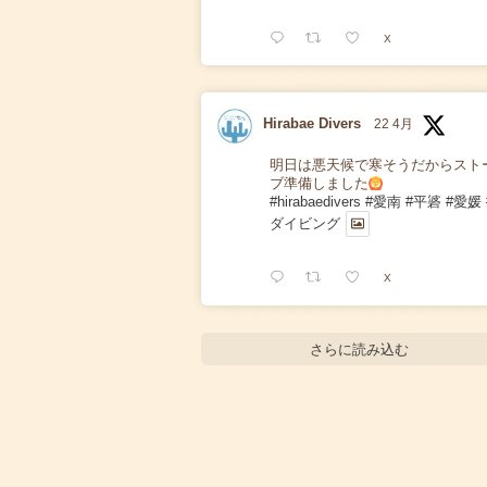
X
Hirabae Divers
22 4月
明日は悪天候で寒そうだからスト
ブ準備しました
#hirabaedivers
#愛南
#平碆
#愛媛
ダイビング
X
さらに読み込む