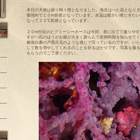
本日の天候は曇り時々雨となりました。海況はべた凪となり
復傾向で１０m前後となっています。水温は暖かい潮と冷たい
なって２２℃前後となっています。
２０m付近のピグミーシーホースは今回、表に出てて撮りやす
すが一匹のほうがお腹が大きく膨らんで産卵時期を知らせて
幽遊白書の戸愚呂兄のような感じで写っているのですが、い
して数を増やしてくれるのことを祈るばかりです。写真を撮
もらうのでご了承ください。