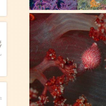
は
ず
し
た