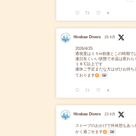
X
Hirabae Divers
26 4月
2026/4/25
透視度は１５m前後とこの時期で
連日良くいい状態で水温は変わら
１８℃以上です
連休ご予定まだな方はぜひお待ち
ております
X
Hirabae Divers
23 4月
ストーブのおかげで外休憩もあっ
かく過ごせます