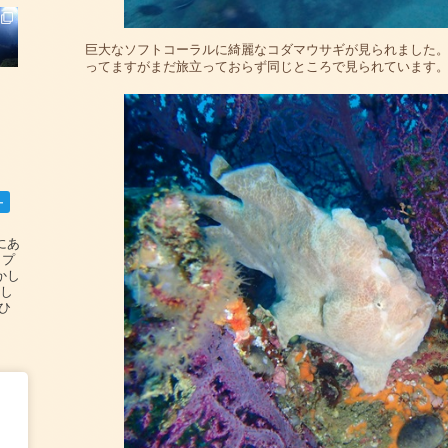
巨大なソフトコーラルに綺麗なコダマウサギが見られました
ってますがまだ旅立っておらず同じところで見られています
ー
碆にあ
ップ
かし
設し
#ひ