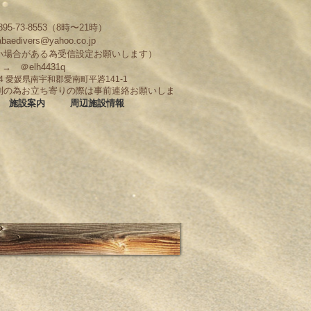
95-73-8553（8時〜21時）
abaedivers@yahoo.co.jp
い場合がある為受信設定お願いします）
D → ＠elh4431q
704 愛媛県南宇和郡愛南町平碆141-1
制の為お立ち寄りの際は事前連絡お願いしま
施設案内
周辺施設情報