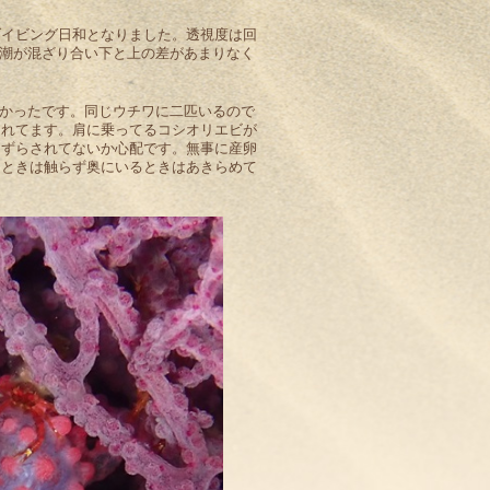
ダイビング日和となりました。透視度は回
潮が混ざり合い下と上の差があまりなく
かったです。同じウチワに二匹いるので
くれてます。肩に乗ってるコシオリエビが
たずらされてないか心配です。無事に産卵
るときは触らず奥にいるときはあきらめて