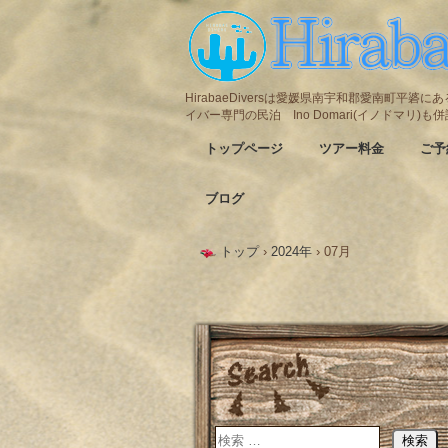
HirabaeDiversは愛媛県南宇和郡愛南町平
イバー専門の民泊 Ino Domari(イノドマリ)
トップページ
ツアー料金
ご予
ブログ
トップ
›
2024年
›
07月