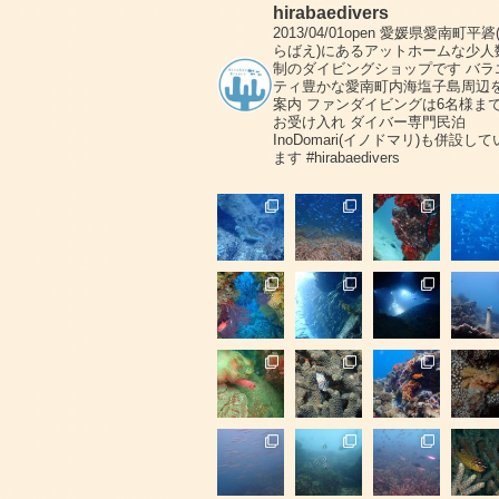
hirabaedivers
2013/04/01open
愛媛県愛南町平碆
らばえ)にあるアットホームな少人
制のダイビングショップです
バラ
ティ豊かな愛南町内海塩子島周辺
案内
ファンダイビングは6名様ま
お受け入れ
ダイバー専門民泊
InoDomari(イノドマリ)も併設して
ます
#hirabaedivers