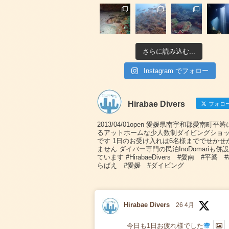
さらに読み込む...
Instagram でフォロー
Hirabae Divers
フォロ
2013/04/01open 愛媛県南宇和郡愛南町平
るアットホームな少人数制ダイビングショ
です 1日のお受け入れは6名様まででせかせ
ません ダイバー専門の民泊InoDomariも併
ています #HirabaeDivers #愛南 #平碆 
らばえ #愛媛 #ダイビング
Hirabae Divers
26 4月
今日も1日お疲れ様でした