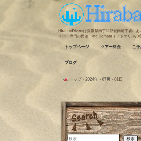
HirabaeDiversは愛媛県南宇和郡愛南町平
イバー専門の民泊 Ino Domari(イノドマリ)
トップページ
ツアー料金
ご予
ブログ
トップ
›
2024年
›
07月
›
01日