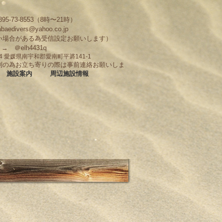
95-73-8553（8時〜21時）
abaedivers@yahoo.co.jp
い場合がある為受信設定お願いします）
D → ＠elh4431q
704 愛媛県南宇和郡愛南町平碆141-1
制の為お立ち寄りの際は事前連絡お願いしま
施設案内
周辺施設情報