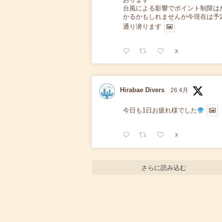
台風による影響でポイント制限は
かるかもしれませんが今現在は予
通り潜ります
X
Hirabae Divers
26 4月
今日も1日お疲れ様でした
X
さらに読み込む