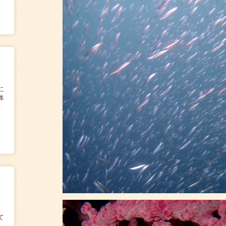
に
体
て