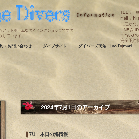
TEL→ 08
mail→ hir
（届かな
LINE@ I
碆にあるアットホームなダイビングショップですダ
も併設しています。
〒798-3
完全予約
約・お問い合わせ
ダイブサイト
ダイバーズ民泊 Ino Domari
す
2024年7月1日
のアーカイブ
7/1 本日の海情報