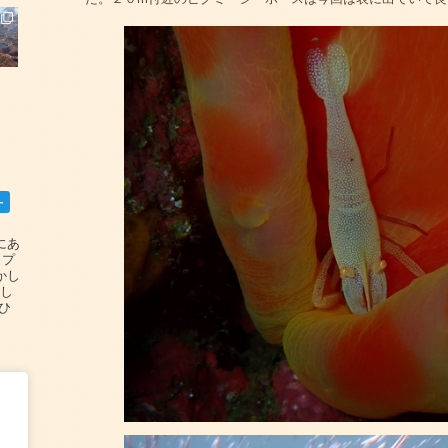
ー
碆にあ
ップ
かし
設し
#ひ