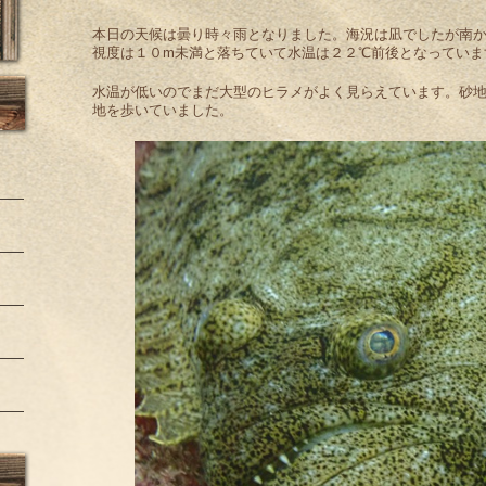
本日の天候は曇り時々雨となりました。海況は凪でしたが南
視度は１０m未満と落ちていて水温は２２℃前後となっていま
水温が低いのでまだ大型のヒラメがよく見らえています。砂
地を歩いていました。