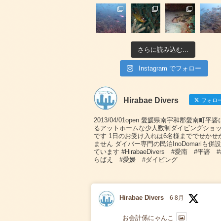
さらに読み込む...
Instagram でフォロー
Hirabae Divers
フォロ
2013/04/01open 愛媛県南宇和郡愛南町平
るアットホームな少人数制ダイビングショ
です 1日のお受け入れは6名様まででせかせ
ません ダイバー専門の民泊InoDomariも併
ています #HirabaeDivers #愛南 #平碆 
らばえ #愛媛 #ダイビング
Hirabae Divers
6 8月
お会計係にゃんこ