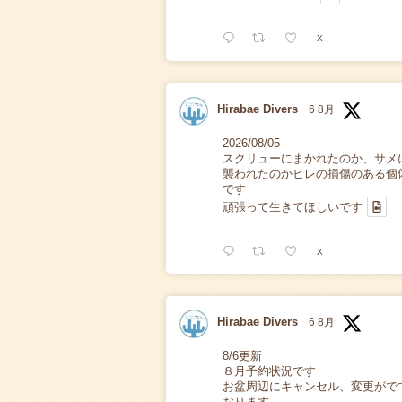
X
Hirabae Divers
6 8月
2026/08/05
スクリューにまかれたのか、サメ
襲われたのかヒレの損傷のある個
です
頑張って生きてほしいです
X
Hirabae Divers
6 8月
8/6更新
８月予約状況です
お盆周辺にキャンセル、変更がで
おります