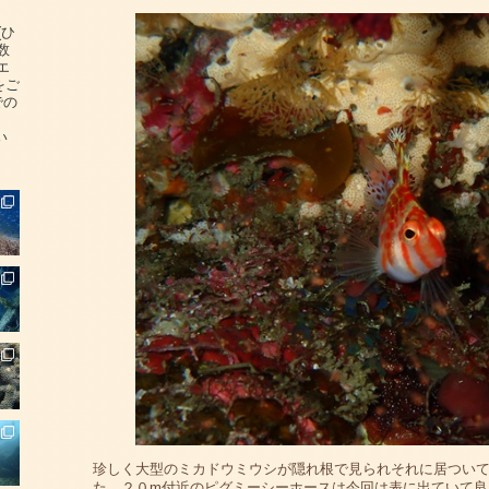
(ひ
数
エ
をご
での
い
珍しく大型のミカドウミウシが隠れ根で見られそれに居つい
た。２０m付近のピグミーシーホースは今回は表に出ていて良