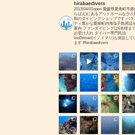
hirabaedivers
2013/04/01open
愛媛県愛南町平碆
らばえ)にあるアットホームな少人
制のダイビングショップです
バラ
ティ豊かな愛南町内海塩子島周辺
案内
ファンダイビングは6名様ま
お受け入れ
ダイバー専門民泊
InoDomari(イノドマリ)も併設して
ます
#hirabaedivers