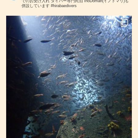
でのお受け入れ
ダイバー専門民泊 InoDomari(イノドマリ)も
併設しています
#hirabaedivers