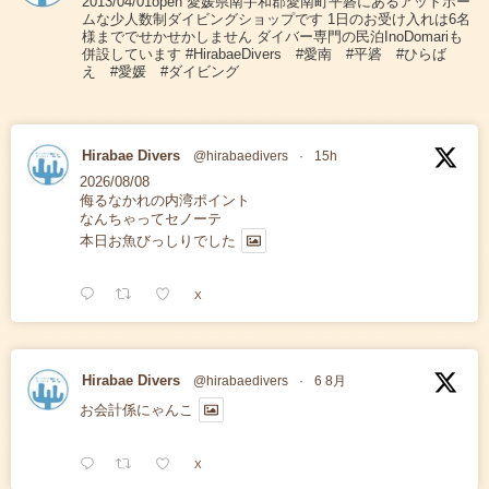
2013/04/01open 愛媛県南宇和郡愛南町平碆にあるアットホー
ムな少人数制ダイビングショップです 1日のお受け入れは6名
様まででせかせかしません ダイバー専門の民泊InoDomariも
併設しています #HirabaeDivers #愛南 #平碆 #ひらば
え #愛媛 #ダイビング
Hirabae Divers
@hirabaedivers
·
15h
2026/08/08
侮るなかれの内湾ポイント
なんちゃってセノーテ
本日お魚びっしりでした
X
Hirabae Divers
@hirabaedivers
·
6 8月
お会計係にゃんこ
X