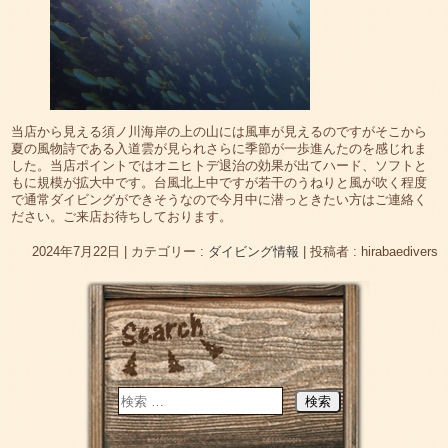
当店から見える須ノ川海岸の上の山には風車が見えるのですがそこから
夏の風物詩である入道雲が見られさらに季節が一歩進んたのを感じれま
した。当店ポイントではオニヒトデ退治の効果が出てハード、ソフトと
もに規模が拡大中です。台風北上中ですが若干のうねりと風が吹く程度
で通常ダイビングができそうなので今月中に潜っときたい方はご連絡く
ださい。ご来店お待ちしております。
2024年7月22日
|
カテゴリー :
ダイビング情報
|
投稿者 : hirabaedivers