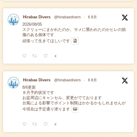
Hirabae Divers
@hirabaedivers
·
6 8月
2026/08/05
スクリューにまかれたのか、サメに襲われたのかヒレの損
傷のある個体です
頑張って生きてほしいです
X
Hirabae Divers
@hirabaedivers
·
6 8月
8/6更新
８月予約状況です
お盆周辺にキャンセル、変更がでております
台風による影響でポイント制限はかかるかもしれませんが
今現在は予定通り潜ります
X