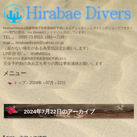
HirabaeDiversは愛媛県南宇和郡愛南町平碆にあるアットホームなダイビングショップですダイ
バー専門の民泊 Ino Domari(イノドマリ)も併設しています。
TEL→ 0895-73-8553（8時〜21時）
mail→ hirabaedivers@yahoo.co.jp
（届かない場合がある為受信設定お願いします）
LINE@ ID → ＠elh4431q
〒798-3704 愛媛県南宇和郡愛南町平碆141-1
完全予約制の為お立ち寄りの際は事前連絡お願いします
メニュー
コ
トップ
›
2024年
›
07月
›
22日
ン
テ
ン
ツ
へ
ス
2024年7月22日
のアーカイブ
キ
ッ
プ