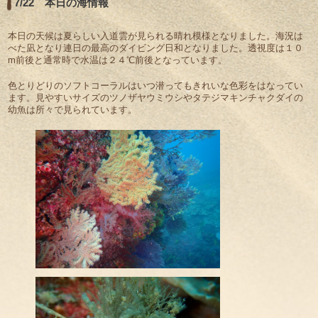
7/22 本日の海情報
本日の天候は夏らしい入道雲が見られる晴れ模様となりました。海況は
べた凪となり連日の最高のダイビング日和となりました。透視度は１０
m前後と通常時で水温は２４℃前後となっています。
色とりどりのソフトコーラルはいつ潜ってもきれいな色彩をはなってい
ます。見やすいサイズのツノザヤウミウシやタテジマキンチャクダイの
幼魚は所々で見られています。