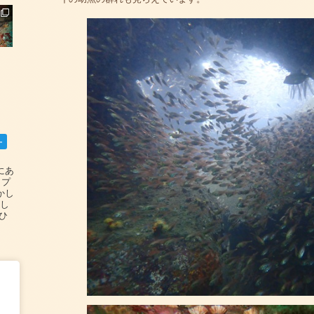
ー
碆にあ
ップ
かし
設し
#ひ