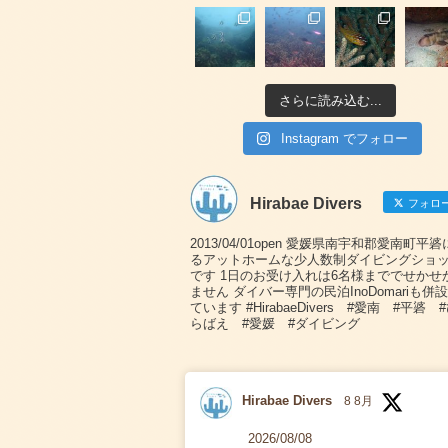
さらに読み込む...
Instagram でフォロー
Hirabae Divers
フォロ
2013/04/01open 愛媛県南宇和郡愛南町平
るアットホームな少人数制ダイビングショ
です 1日のお受け入れは6名様まででせかせ
ません ダイバー専門の民泊InoDomariも併
ています #HirabaeDivers #愛南 #平碆 
らばえ #愛媛 #ダイビング
Hirabae Divers
8 8月
2026/08/08