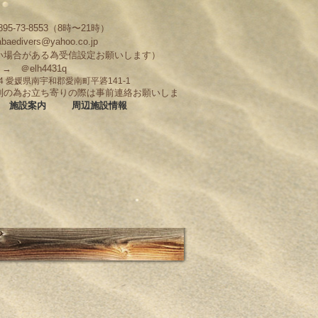
95-73-8553（8時〜21時）
abaedivers@yahoo.co.jp
い場合がある為受信設定お願いします）
D → ＠elh4431q
704 愛媛県南宇和郡愛南町平碆141-1
制の為お立ち寄りの際は事前連絡お願いしま
施設案内
周辺施設情報