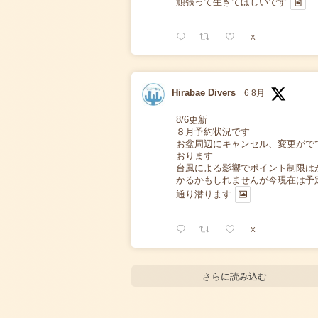
頑張って生きてほしいです
X
Hirabae Divers
6 8月
8/6更新
８月予約状況です
お盆周辺にキャンセル、変更がで
おります
台風による影響でポイント制限は
かるかもしれませんが今現在は予
通り潜ります
X
さらに読み込む