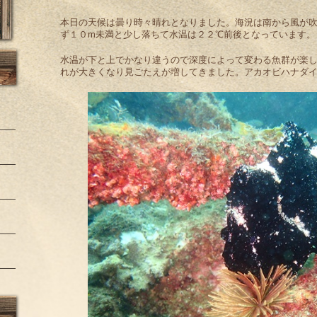
本日の天候は曇り時々晴れとなりました。海況は南から風が
ず１０m未満と少し落ちて水温は２２℃前後となっています。
水温が下と上でかなり違うので深度によって変わる魚群が楽
れが大きくなり見ごたえが増してきました。アカオビハナダ