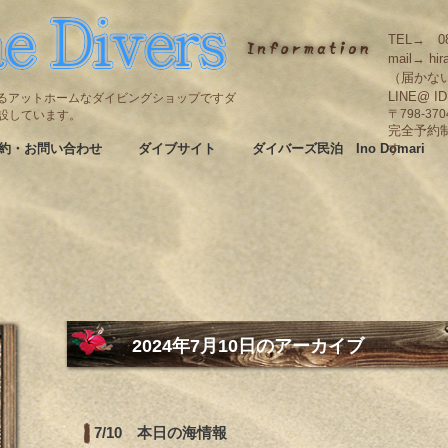
TEL→ 08
mail→ hir
（届かな
LINE@ I
碆にあるアットホームなダイビングショップですダ
も併設しています。
〒798-3
完全予約
約・お問い合わせ
ダイブサイト
ダイバーズ民泊 Ino Domari
す
2024年7月10日
のアーカイブ
7/10 本日の海情報