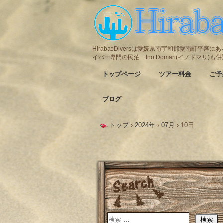
HirabaeDiversは愛媛県南宇和郡愛南町平
イバー専門の民泊 Ino Domari(イノドマリ)
トップページ
ツアー料金
ご予
ブログ
トップ
›
2024年
›
07月
›
10日