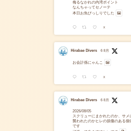
侮るなかれの内湾ポイント
なんちゃってセノーテ
本日お魚びっしりでした
X
Hirabae Divers
6 8月
お会計係にゃんこ
X
Hirabae Divers
6 8月
2026/08/05
スクリューにまかれたのか、サメ
襲われたのかヒレの損傷のある個
です