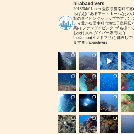
hirabaedivers
2013/04/01open
愛媛県愛南町平碆
らばえ)にあるアットホームな少人
制のダイビングショップです
バラ
ティ豊かな愛南町内海塩子島周辺
案内
ファンダイビングは6名様ま
お受け入れ
ダイバー専門民泊
InoDomari(イノドマリ)も併設して
ます
#hirabaedivers