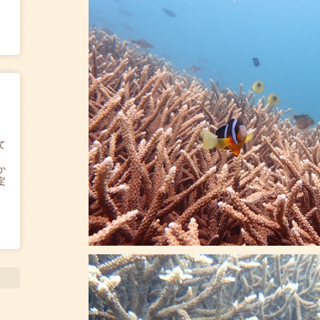
て
か
定