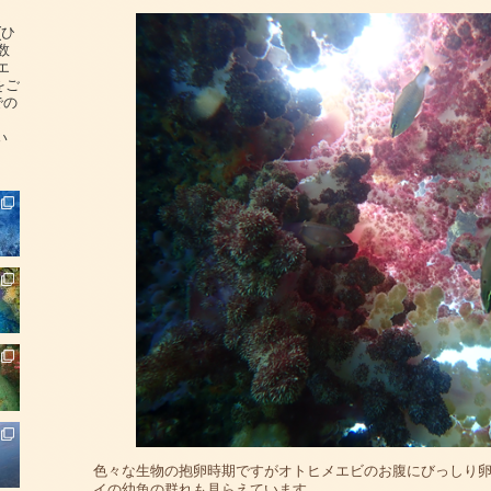
(ひ
数
エ
をご
での
い
色々な生物の抱卵時期ですがオトヒメエビのお腹にびっしり
イの幼魚の群れも見らえています。