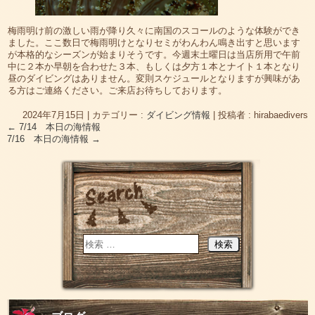
梅雨明け前の激しい雨が降り久々に南国のスコールのような体験ができ
ました。ここ数日で梅雨明けとなりセミがわんわん鳴き出すと思います
が本格的なシーズンが始まりそうです。今週末土曜日は当店所用で午前
中に２本か早朝を合わせた３本、もしくは夕方１本とナイト１本となり
昼のダイビングはありません。変則スケジュールとなりますが興味があ
る方はご連絡ください。ご来店お待ちしております。
2024年7月15日
|
カテゴリー :
ダイビング情報
|
投稿者 : hirabaedivers
←
7/14 本日の海情報
7/16 本日の海情報
→