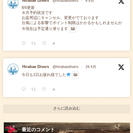
Hirabae Divers
@hirabaedivers
·
6 8月
8/6更新
８月予約状況です
お盆周辺にキャンセル、変更がでております
台風による影響でポイント制限はかかるかもしれませんが
今現在は予定通り潜ります
X
Hirabae Divers
@hirabaedivers
·
26 4月
今日も1日お疲れ様でした
X
さらに読み込む
最近のコメント