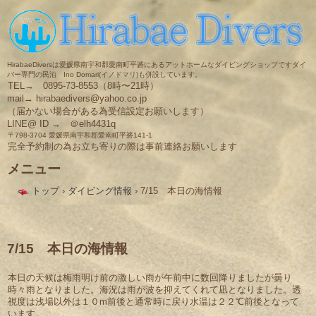
HirabaeDiversは愛媛県南宇和郡愛南町平碆にあるアットホームなダイビングショップですダイ
バー専門の民泊 Ino Domari(イノドマリ)も併設しています。
TEL→ 0895-73-8553（8時〜21時）
mail→ hirabaedivers@yahoo.co.jp
（届かない場合がある為受信設定お願いします）
LINE@ ID → ＠elh4431q
〒798-3704 愛媛県南宇和郡愛南町平碆141-1
完全予約制の為お立ち寄りの際は事前連絡お願いします
メニュー
コ
トップ
›
ダイビング情報
›
7/15 本日の海情報
ン
テ
ン
ツ
へ
7/15 本日の海情報
ス
キ
本日の天候は梅雨明け前の激しい雨が午前中に数回降りましたが曇り
ッ
時々雨となりました。海況は雨が波を抑えてくれて凪となりました。透
プ
視度は浅場以外は１０m前後と通常時に戻り水温は２２℃前後となって
います。