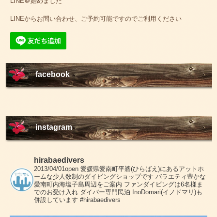
LINE＠始めました
LINEからお問い合わせ、ご予約可能ですのでご利用ください
facebook
instagram
hirabaedivers
2013/04/01open
愛媛県愛南町平碆(ひらばえ)にあるアットホ
ームな少人数制のダイビングショップです
バラエティ豊かな
愛南町内海塩子島周辺をご案内
ファンダイビングは6名様ま
でのお受け入れ
ダイバー専門民泊 InoDomari(イノドマリ)も
併設しています
#hirabaedivers