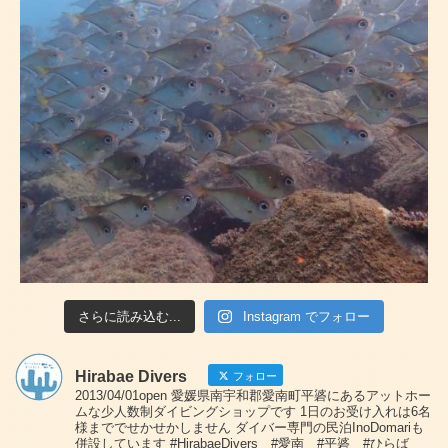
さらに読み込む...
Instagram でフォロー
Hirabae Divers
フォロー
2013/04/01open 愛媛県南宇和郡愛南町平碆にあるアットホー
ムな少人数制ダイビングショップです 1日のお受け入れは6名
様まででせかせかしません ダイバー専門の民泊InoDomariも
併設しています #HirabaeDivers #愛南 #平碆 #ひらば