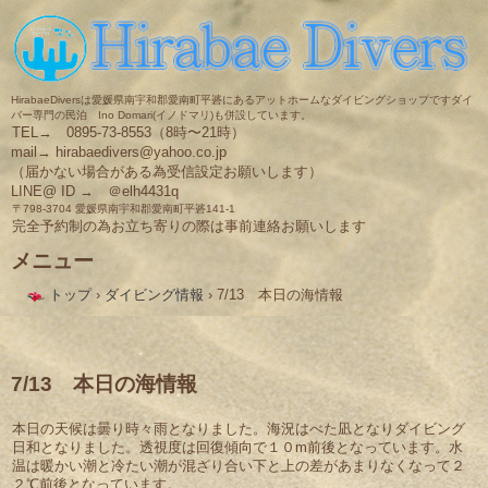
HirabaeDiversは愛媛県南宇和郡愛南町平碆にあるアットホームなダイビングショップですダイ
バー専門の民泊 Ino Domari(イノドマリ)も併設しています。
TEL→ 0895-73-8553（8時〜21時）
mail→ hirabaedivers@yahoo.co.jp
（届かない場合がある為受信設定お願いします）
LINE@ ID → ＠elh4431q
〒798-3704 愛媛県南宇和郡愛南町平碆141-1
完全予約制の為お立ち寄りの際は事前連絡お願いします
メニュー
コ
トップ
›
ダイビング情報
›
7/13 本日の海情報
ン
テ
ン
ツ
へ
7/13 本日の海情報
ス
キ
本日の天候は曇り時々雨となりました。海況はべた凪となりダイビング
ッ
日和となりました。透視度は回復傾向で１０m前後となっています。水
プ
温は暖かい潮と冷たい潮が混ざり合い下と上の差があまりなくなって２
２℃前後となっています。