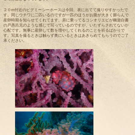
２０m付近のピグミーシーホースは今回、表に出てて撮りやすかったで
す。同じウチワに二匹いるのですが一匹のほうがお腹が大きく膨らんで
産卵時期を知らせてくれてます。肩に乗ってるコシオリエビが幽遊白書
の戸愚呂兄のような感じで写っているのですが、いたずらされてないか
心配です。無事に産卵して数を増やしてくれるのことを祈るばかりで
す。写真を撮るときは触らず奥にいるときはあきらめてもらうのでご了
承ください。