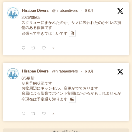
Hirabae Divers
@hirabaedivers
·
6 8月
2026/08/05
スクリューにまかれたのか、サメに襲われたのかヒレの損
傷のある個体です
頑張って生きてほしいです
X
Hirabae Divers
@hirabaedivers
·
6 8月
8/6更新
８月予約状況です
お盆周辺にキャンセル、変更がでております
台風による影響でポイント制限はかかるかもしれませんが
今現在は予定通り潜ります
X