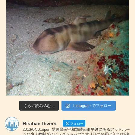
さらに読み込む...
Instagram でフォロー
Hirabae Divers
フォロー
2013/04/01open 愛媛県南宇和郡愛南町平碆にあるアットホー
ムな少人数制ダイビングショップです 1日のお受け入れは6名