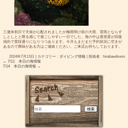
三連休初日で天候が心配されましたが梅雨明け前の大雨、雷雨とならず
しとしとと降る感じで過ごしやすい一日でした。海の中は透視度が回復
傾向で普段通りになりつつあります。今月もまだまだ予約状況に空きが
あるので興味がある方はご連絡ください。ご来店お待ちしております。
2024年7月13日
|
カテゴリー :
ダイビング情報
|
投稿者 : hirabaedivers
←
7/11 本日の海情報
7/14 本日の海情報
→