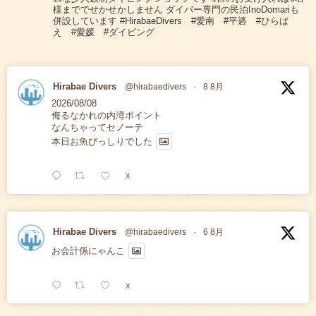
様まででせかせかしません ダイバー専門の民泊InoDomariも
併設しています #HirabaeDivers #愛南 #平碆 #ひらば
え #愛媛 #ダイビング
Hirabae Divers
@hirabaedivers
·
8 8月
2026/08/08
侮るなかれの内湾ポイント
なんちゃってセノーテ
本日お魚びっしりでした
X
Hirabae Divers
@hirabaedivers
·
6 8月
お会計係にゃんこ
X