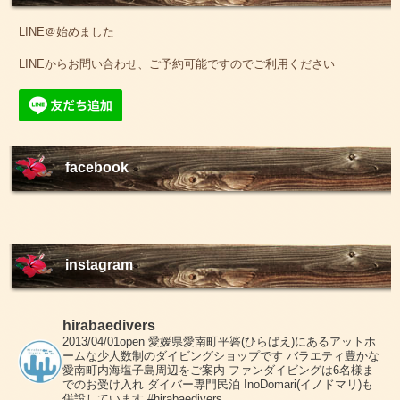
LINE＠始めました
LINEからお問い合わせ、ご予約可能ですのでご利用ください
facebook
instagram
hirabaedivers
2013/04/01open
愛媛県愛南町平碆(ひらばえ)にあるアットホ
ームな少人数制のダイビングショップです
バラエティ豊かな
愛南町内海塩子島周辺をご案内
ファンダイビングは6名様ま
でのお受け入れ
ダイバー専門民泊 InoDomari(イノドマリ)も
併設しています
#hirabaedivers