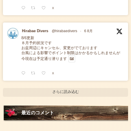
X
Hirabae Divers
@hirabaedivers
·
6 8月
8/6更新
８月予約状況です
お盆周辺にキャンセル、変更がでております
台風による影響でポイント制限はかかるかもしれませんが
今現在は予定通り潜ります
X
さらに読み込む
最近のコメント