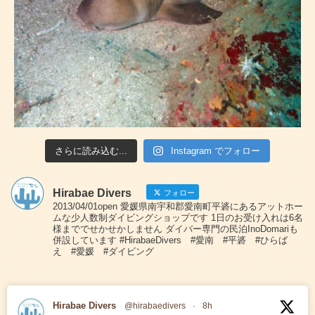
さらに読み込む...
Instagram でフォロー
Hirabae Divers
フォロー
2013/04/01open 愛媛県南宇和郡愛南町平碆にあるアットホー
ムな少人数制ダイビングショップです 1日のお受け入れは6名
様まででせかせかしません ダイバー専門の民泊InoDomariも
併設しています #HirabaeDivers #愛南 #平碆 #ひらば
え #愛媛 #ダイビング
Hirabae Divers
@hirabaedivers
·
8h