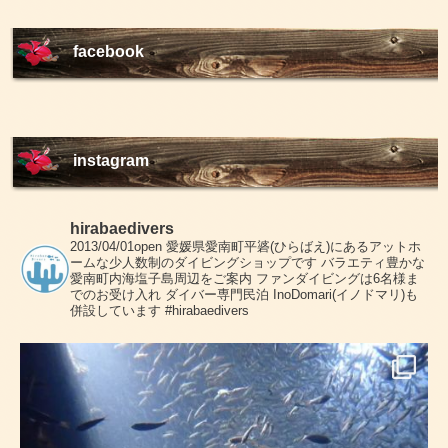
facebook
instagram
hirabaedivers
2013/04/01open
愛媛県愛南町平碆(ひらばえ)にあるアットホ
ームな少人数制のダイビングショップです
バラエティ豊かな
愛南町内海塩子島周辺をご案内
ファンダイビングは6名様ま
でのお受け入れ
ダイバー専門民泊 InoDomari(イノドマリ)も
併設しています
#hirabaedivers