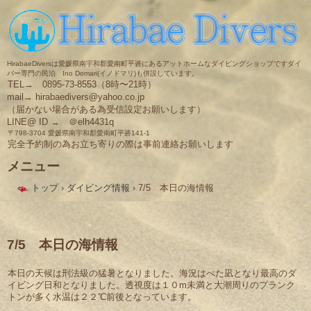
HirabaeDiversは愛媛県南宇和郡愛南町平碆にあるアットホームなダイビングショップですダイ
バー専門の民泊 Ino Domari(イノドマリ)も併設しています。
TEL→ 0895-73-8553（8時〜21時）
mail→ hirabaedivers@yahoo.co.jp
（届かない場合がある為受信設定お願いします）
LINE@ ID → ＠elh4431q
〒798-3704 愛媛県南宇和郡愛南町平碆141-1
完全予約制の為お立ち寄りの際は事前連絡お願いします
メニュー
コ
トップ
›
ダイビング情報
›
7/5 本日の海情報
ン
テ
ン
ツ
へ
7/5 本日の海情報
ス
キ
本日の天候は刑法級の猛暑となりました。海況はべた凪となり最高のダ
ッ
イビング日和となりました。透視度は１０m未満と大潮周りのプランク
プ
トンが多く水温は２２℃前後となっています。