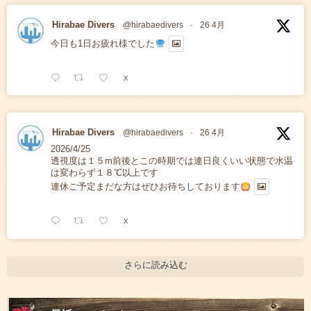
Hirabae Divers
@hirabaedivers
·
26 4月
今日も1日お疲れ様でした
X
Hirabae Divers
@hirabaedivers
·
26 4月
2026/4/25
透視度は１５m前後とこの時期では連日良くいい状態で水温
は変わらず１８℃以上です
連休ご予定まだな方はぜひお待ちしております
X
さらに読み込む