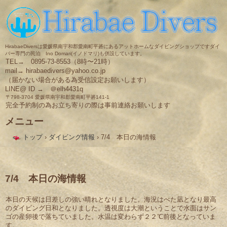
HirabaeDiversは愛媛県南宇和郡愛南町平碆にあるアットホームなダイビングショップですダイ
バー専門の民泊 Ino Domari(イノドマリ)も併設しています。
TEL→ 0895-73-8553（8時〜21時）
mail→ hirabaedivers@yahoo.co.jp
（届かない場合がある為受信設定お願いします）
LINE@ ID → ＠elh4431q
〒798-3704 愛媛県南宇和郡愛南町平碆141-1
完全予約制の為お立ち寄りの際は事前連絡お願いします
メニュー
コ
トップ
›
ダイビング情報
›
7/4 本日の海情報
ン
テ
ン
ツ
へ
7/4 本日の海情報
ス
キ
本日の天候は日差しの強い晴れとなりました。海況はべた凪となり最高
ッ
のダイビング日和となりました。透視度は大潮ということで水面はサン
プ
ゴの産卵後で落ちていました。水温は変わらず２２℃前後となっていま
す。