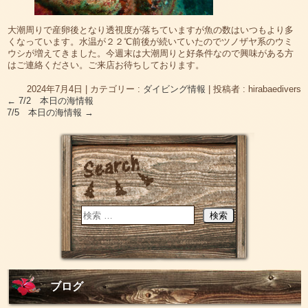
大潮周りで産卵後となり透視度が落ちていますが魚の数はいつもより多
くなっています。水温が２２℃前後が続いていたのでツノザヤ系のウミ
ウシが増えてきました。今週末は大潮周りと好条件なので興味がある方
はご連絡ください。ご来店お待ちしております。
2024年7月4日
|
カテゴリー :
ダイビング情報
|
投稿者 : hirabaedivers
←
7/2 本日の海情報
7/5 本日の海情報
→
ブログ