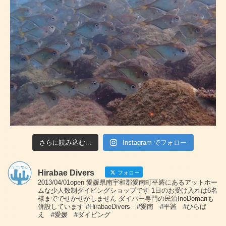
さらに読み込む...
Instagram でフォロー
Hirabae Divers
フォロー
2013/04/01open 愛媛県南宇和郡愛南町平碆にあるアットホー
ムな少人数制ダイビングショップです 1日のお受け入れは6名
様まででせかせかしません ダイバー専門の民泊InoDomariも
併設しています #HirabaeDivers #愛南 #平碆 #ひらば
え #愛媛 #ダイビング