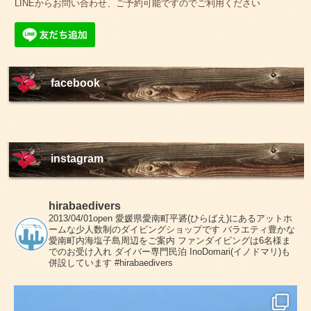
LINEからお問い合わせ、ご予約可能ですのでご利用ください
facebook
instagram
hirabaedivers
2013/04/01open
愛媛県愛南町平碆(ひらばえ)にあるアットホ
ームな少人数制のダイビングショップです
バラエティ豊かな
愛南町内海塩子島周辺をご案内
ファンダイビングは6名様ま
でのお受け入れ
ダイバー専門民泊 InoDomari(イノドマリ)も
併設しています
#hirabaedivers