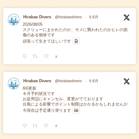
Hirabae Divers
@hirabaedivers
·
6 8月
2026/08/05
スクリューにまかれたのか、サメに襲われたのかヒレの損
傷のある個体です
頑張って生きてほしいです
X
Hirabae Divers
@hirabaedivers
·
6 8月
8/6更新
８月予約状況です
お盆周辺にキャンセル、変更がでております
台風による影響でポイント制限はかかるかもしれませんが
今現在は予定通り潜ります
X