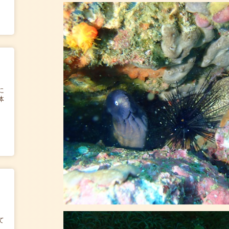
に
体
て