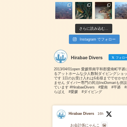
さらに読み込む...
Instagram でフォロー
Hirabae Divers
フォロ
2013/04/01open 愛媛県南宇和郡愛南町平
るアットホームな少人数制ダイビングショ
です 1日のお受け入れは6名様まででせかせ
ません ダイバー専門の民泊InoDomariも併
ています #HirabaeDivers #愛南 #平碆 
らばえ #愛媛 #ダイビング
Hirabae Divers
16h
お会計係にゃんこ