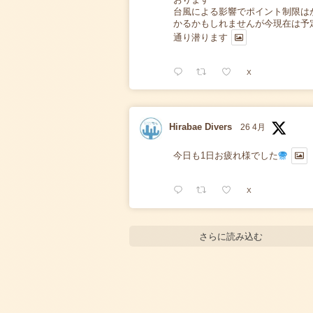
台風による影響でポイント制限は
かるかもしれませんが今現在は予
通り潜ります
X
Hirabae Divers
26 4月
今日も1日お疲れ様でした
X
さらに読み込む