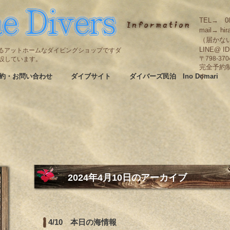
TEL→ 08
mail→ hir
（届かな
LINE@ I
碆にあるアットホームなダイビングショップですダ
も併設しています。
〒798-3
完全予約
約・お問い合わせ
ダイブサイト
ダイバーズ民泊 Ino Domari
す
2024年4月10日
のアーカイブ
4/10 本日の海情報