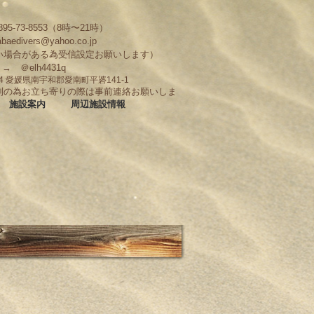
95-73-8553（8時〜21時）
abaedivers@yahoo.co.jp
い場合がある為受信設定お願いします）
D → ＠elh4431q
704 愛媛県南宇和郡愛南町平碆141-1
制の為お立ち寄りの際は事前連絡お願いしま
施設案内
周辺施設情報