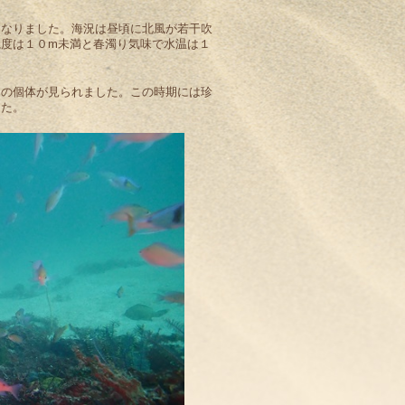
となりました。海況は昼頃に北風が若干吹
度は１０m未満と春濁り気味で水温は１
くの個体が見られました。この時期には珍
した。