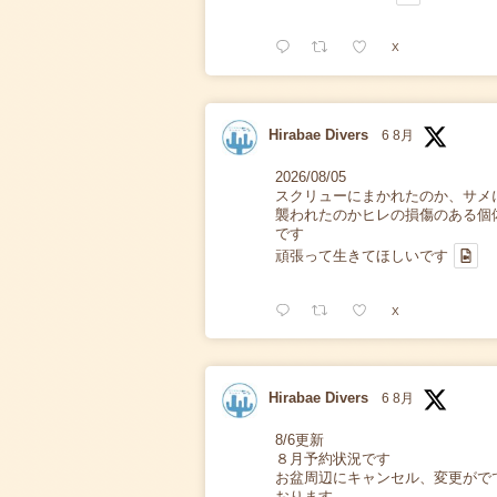
X
Hirabae Divers
6 8月
2026/08/05
スクリューにまかれたのか、サメ
襲われたのかヒレの損傷のある個
です
頑張って生きてほしいです
X
Hirabae Divers
6 8月
8/6更新
８月予約状況です
お盆周辺にキャンセル、変更がで
おります