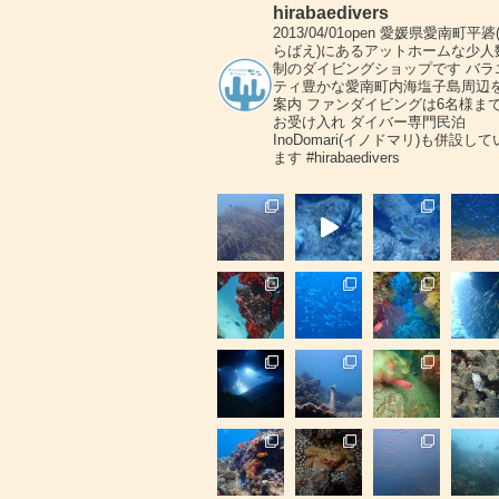
hirabaedivers
2013/04/01open
愛媛県愛南町平碆
らばえ)にあるアットホームな少人
制のダイビングショップです
バラ
ティ豊かな愛南町内海塩子島周辺
案内
ファンダイビングは6名様ま
お受け入れ
ダイバー専門民泊
InoDomari(イノドマリ)も併設して
ます
#hirabaedivers