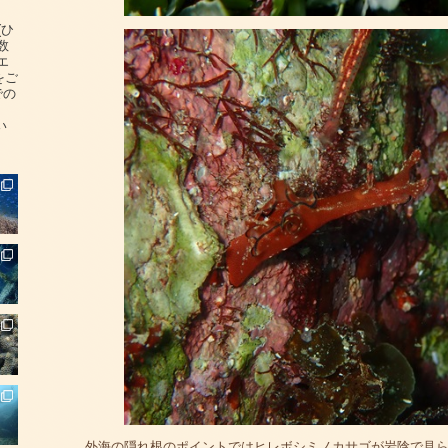
(ひ
数
エ
をご
での
い
外海の隠れ根のポイントではヒレボシミノカサゴが岩陰で見