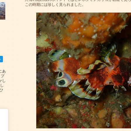
この時期には珍しく見られました。
ー
碆にあ
ップ
かし
設し
#ひ