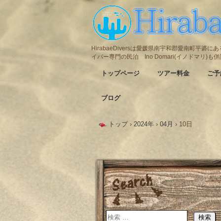
HirabaeDiversは愛媛県南宇和郡愛南町平
イバー専門の民泊 Ino Domari(イノドマリ)
トップページ
ツアー料金
ご予
ブログ
トップ
›
2024年
›
04月
›
10日