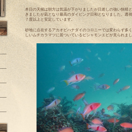
本日の天候は朝方は気温が下がりましたが日差しの強い快晴
きましたが凪となり最高のダイビング日和となりました。透視
７度以上と安定しています。
砂地に点在するアカオビハナダイのコロニーでは変わらず多
しいムチカラマツに居ついているビシャモンエビが見られま