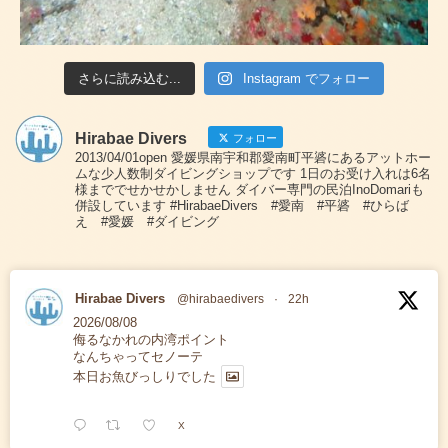
さらに読み込む...
Instagram でフォロー
Hirabae Divers
フォロー
2013/04/01open 愛媛県南宇和郡愛南町平碆にあるアットホー
ムな少人数制ダイビングショップです 1日のお受け入れは6名
様まででせかせかしません ダイバー専門の民泊InoDomariも
併設しています #HirabaeDivers #愛南 #平碆 #ひらば
え #愛媛 #ダイビング
Hirabae Divers
@hirabaedivers
·
22h
2026/08/08
侮るなかれの内湾ポイント
なんちゃってセノーテ
本日お魚びっしりでした
X