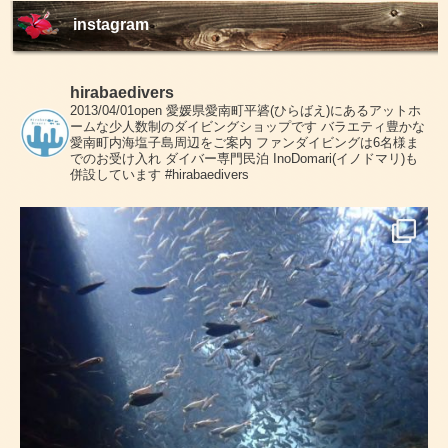
instagram
hirabaedivers
2013/04/01open
愛媛県愛南町平碆(ひらばえ)にあるアットホ
ームな少人数制のダイビングショップです
バラエティ豊かな
愛南町内海塩子島周辺をご案内
ファンダイビングは6名様ま
でのお受け入れ
ダイバー専門民泊 InoDomari(イノドマリ)も
併設しています
#hirabaedivers