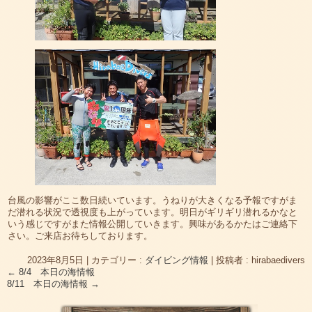
台風の影響がここ数日続いています。うねりが大きくなる予報ですがま
だ潜れる状況で透視度も上がっています。明日がギリギリ潜れるかなと
いう感じですがまた情報公開していきます。興味があるかたはご連絡下
さい。ご来店お待ちしております。
2023年8月5日
|
カテゴリー :
ダイビング情報
|
投稿者 : hirabaedivers
←
8/4 本日の海情報
8/11 本日の海情報
→