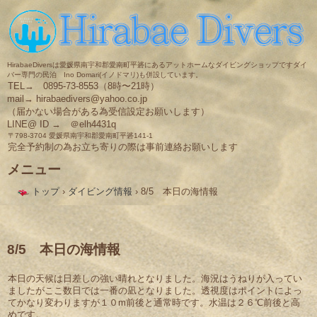
HirabaeDiversは愛媛県南宇和郡愛南町平碆にあるアットホームなダイビングショップですダイ
バー専門の民泊 Ino Domari(イノドマリ)も併設しています。
TEL→ 0895-73-8553（8時〜21時）
mail→ hirabaedivers@yahoo.co.jp
（届かない場合がある為受信設定お願いします）
LINE@ ID → ＠elh4431q
〒798-3704 愛媛県南宇和郡愛南町平碆141-1
完全予約制の為お立ち寄りの際は事前連絡お願いします
メニュー
コ
トップ
›
ダイビング情報
›
8/5 本日の海情報
ン
テ
ン
ツ
へ
8/5 本日の海情報
ス
キ
本日の天候は日差しの強い晴れとなりました。海況はうねりが入ってい
ッ
ましたがここ数日では一番の凪となりました。透視度はポイントによっ
プ
てかなり変わりますが１０m前後と通常時です。水温は２６℃前後と高
めです。