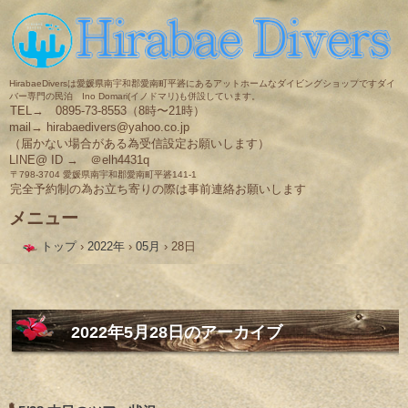
HirabaeDiversは愛媛県南宇和郡愛南町平碆にあるアットホームなダイビングショップですダイ
バー専門の民泊 Ino Domari(イノドマリ)も併設しています。
TEL→ 0895-73-8553（8時〜21時）
mail→ hirabaedivers@yahoo.co.jp
（届かない場合がある為受信設定お願いします）
LINE@ ID → ＠elh4431q
〒798-3704 愛媛県南宇和郡愛南町平碆141-1
完全予約制の為お立ち寄りの際は事前連絡お願いします
メニュー
コ
トップ
›
2022年
›
05月
›
28日
ン
テ
ン
ツ
へ
ス
2022年5月28日
のアーカイブ
キ
ッ
プ