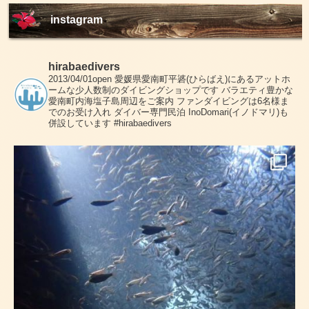
instagram
hirabaedivers
2013/04/01open
愛媛県愛南町平碆(ひらばえ)にあるアットホ
ームな少人数制のダイビングショップです
バラエティ豊かな
愛南町内海塩子島周辺をご案内
ファンダイビングは6名様ま
でのお受け入れ
ダイバー専門民泊 InoDomari(イノドマリ)も
併設しています
#hirabaedivers