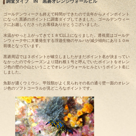
調査ダイブ IN 黒碆オレンジウォールヒル
ゴールデンウィークも終えて時間ができたので去年からメインポイント
になった黒碆のポイントに調査ダイブしてきました。ゴールデンウィー
クにお越しくださったお客様ありがとうございました。
水温がやっと上がってきて１８℃以上になりました。透視度はゴールデ
ンウィーク中に大量発生する浮遊生物のサルパが減少傾向にあり１０m
前後となっています。
黒碆周辺では３ポイントが確立しましたがまだポイント名が決まってい
なかったので今シーズンより隠れ根１号と呼んでいたポイントをオレン
ジ色の壁の小山ということでオレンジウォールヒルというポイント名に
しました。
魚影が濃くウミウシ、甲殻類がよく見られその名の通り壁一面のオレン
ジ色のソフトコーラルが見どころなポイントです。