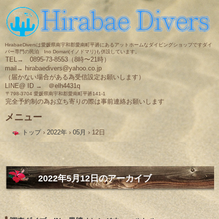
HirabaeDiversは愛媛県南宇和郡愛南町平碆にあるアットホームなダイビングショップですダイ
バー専門の民泊 Ino Domari(イノドマリ)も併設しています。
TEL→ 0895-73-8553（8時〜21時）
mail→ hirabaedivers@yahoo.co.jp
（届かない場合がある為受信設定お願いします）
LINE@ ID → ＠elh4431q
〒798-3704 愛媛県南宇和郡愛南町平碆141-1
完全予約制の為お立ち寄りの際は事前連絡お願いします
メニュー
コ
トップ
›
2022年
›
05月
›
12日
ン
テ
ン
ツ
へ
ス
2022年5月12日
のアーカイブ
キ
ッ
プ