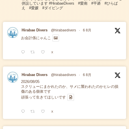
併設しています #HirabaeDivers #愛南 #平碆 #ひらば
え #愛媛 #ダイビング
Hirabae Divers
@hirabaedivers
·
6 8月
お会計係にゃんこ
X
Hirabae Divers
@hirabaedivers
·
6 8月
2026/08/05
スクリューにまかれたのか、サメに襲われたのかヒレの損
傷のある個体です
頑張って生きてほしいです
X