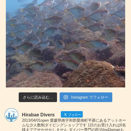
さらに読み込む...
Instagram でフォロー
Hirabae Divers
フォロー
2013/04/01open 愛媛県南宇和郡愛南町平碆にあるアットホー
ムな少人数制ダイビングショップです 1日のお受け入れは6名
様まででせかせかしません ダイバー専門の民泊InoDomariも