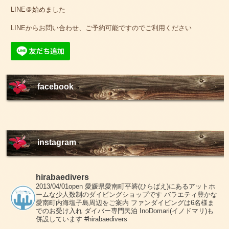
LINE＠始めました
LINEからお問い合わせ、ご予約可能ですのでご利用ください
facebook
instagram
hirabaedivers
2013/04/01open
愛媛県愛南町平碆(ひらばえ)にあるアットホ
ームな少人数制のダイビングショップです
バラエティ豊かな
愛南町内海塩子島周辺をご案内
ファンダイビングは6名様ま
でのお受け入れ
ダイバー専門民泊 InoDomari(イノドマリ)も
併設しています
#hirabaedivers