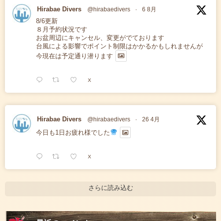
Hirabae Divers
@hirabaedivers
·
6 8月
8/6更新
８月予約状況です
お盆周辺にキャンセル、変更がでております
台風による影響でポイント制限はかかるかもしれませんが
今現在は予定通り潜ります
X
Hirabae Divers
@hirabaedivers
·
26 4月
今日も1日お疲れ様でした
X
さらに読み込む