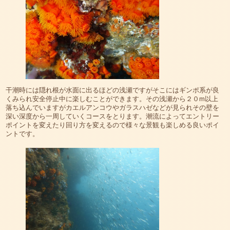
干潮時には隠れ根が水面に出るほどの浅瀬ですがそこにはギンポ系が良
くみられ安全停止中に楽しむことができます。その浅瀬から２０m以上
落ち込んでいますがカエルアンコウやガラスハゼなどが見られその壁を
深い深度から一周していくコースをとります。潮流によってエントリー
ポイントを変えたり回り方を変えるので様々な景観も楽しめる良いポイ
ントです。