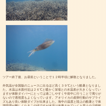
ツアー終了後、お昼前ということで１２時半頃に解散となりました。
外気温が全国版のニュースに出るほど高く３９℃という酷暑となりまし
た。水温は水面付近は２６℃と暖かく深場との水温差が大きくなってい
ますが体験ダイバーにとっては過ごしやすく午前中に行うことで濁りが
ないので透視度もよくなっています。アオリイカの産卵行動のサプライ
ズもあり良い体験ダイブが出来ました。海中の温度と陸上の酷暑とで体
調管理が難しくなるこの頃ですが水温は改善されていくと思うので情報