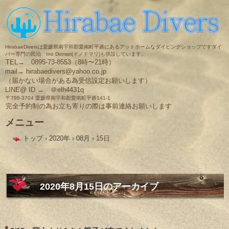
HirabaeDiversは愛媛県南宇和郡愛南町平碆にあるアットホームなダイビングショップですダイ
バー専門の民泊 Ino Domari(イノドマリ)も併設しています。
TEL→ 0895-73-8553（8時〜21時）
mail→ hirabaedivers@yahoo.co.jp
（届かない場合がある為受信設定お願いします）
LINE@ ID → ＠elh4431q
〒798-3704 愛媛県南宇和郡愛南町平碆141-1
完全予約制の為お立ち寄りの際は事前連絡お願いします
メニュー
コ
トップ
›
2020年
›
08月
›
15日
ン
テ
ン
ツ
へ
ス
2020年8月15日
のアーカイブ
キ
ッ
プ