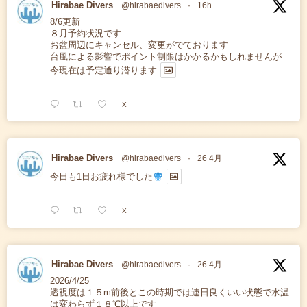
Hirabae Divers
@hirabaedivers
·
16h
8/6更新
８月予約状況です
お盆周辺にキャンセル、変更がでております
台風による影響でポイント制限はかかるかもしれませんが
今現在は予定通り潜ります
X
Hirabae Divers
@hirabaedivers
·
26 4月
今日も1日お疲れ様でした
X
Hirabae Divers
@hirabaedivers
·
26 4月
2026/4/25
透視度は１５m前後とこの時期では連日良くいい状態で水温
は変わらず１８℃以上です