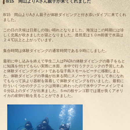
8/15 岡山よりAさん親子が来てくれました
8/15 岡山よりAさん親子が体験ダイビングと付き添いダイブに来てくれ
ました。
この日の天候は日差しの強い晴れとなりました。海況はこの時期には珍
しく北風が吹きましたが凪となりました。透視度は１０m前後で水温は
２４℃以上と上がっています。
集合時間は体験ダイビングの通常時間である９時にしました。
最初に申し込みを終えて学生二人はPADIの体験ダイビングの冊子をもと
に知識を付けてもらい実際に水面、水中で行うテクニックの予習したあ
と体験ダイビングポイントである塩子島スモールビーチに移動しまし
た。体験ダイビングの準備が出来る間にスノーケリングをして水になれ
てもらって浜より器材を装着して体験ダイビングを行いました。最初に
行ういくつかのテクニックは簡単に終わったので水中ツアーメインで４
０分以上のダイブが出来ました。５mの枝サンゴ郡では運が良くアオリ
イカの産卵行動を見ることができました。