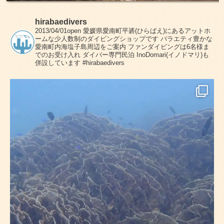
hirabaedivers
2013/04/01open
愛媛県愛南町平碆(ひらばえ)にあるアットホ
ームな少人数制のダイビングショップです
バラエティ豊かな
愛南町内海塩子島周辺をご案内
ファンダイビングは6名様ま
でのお受け入れ
ダイバー専門民泊 InoDomari(イノドマリ)も
併設しています
#hirabaedivers