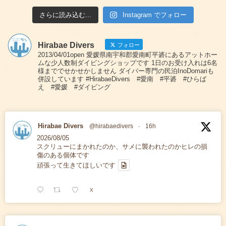
さらに読み込む...
Instagram でフォロー
Hirabae Divers
フォロー
2013/04/01open 愛媛県南宇和郡愛南町平碆にあるアットホー
ムな少人数制ダイビングショップです 1日のお受け入れは6名
様まででせかせかしません ダイバー専門の民泊InoDomariも
併設しています #HirabaeDivers #愛南 #平碆 #ひらば
え #愛媛 #ダイビング
Hirabae Divers
@hirabaedivers
·
16h
2026/08/05
スクリューにまかれたのか、サメに襲われたのかヒレの損
傷のある個体です
頑張って生きてほしいです
X