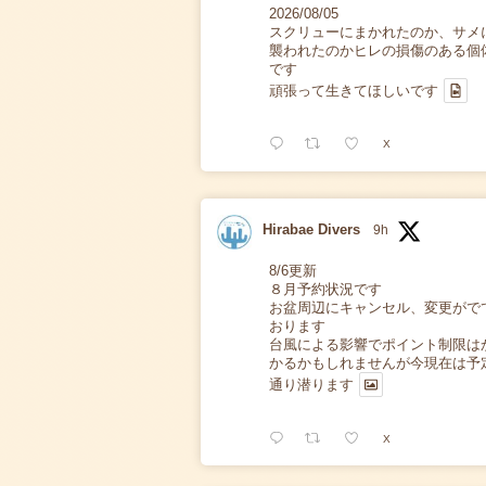
2026/08/05
スクリューにまかれたのか、サメ
襲われたのかヒレの損傷のある個
です
頑張って生きてほしいです
X
Hirabae Divers
9h
8/6更新
８月予約状況です
お盆周辺にキャンセル、変更がで
おります
台風による影響でポイント制限は
かるかもしれませんが今現在は予
通り潜ります
X