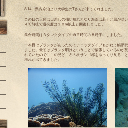
8/14 県内今治より大学生のTさんが来てくれました。
この日の天候は日差しの強い晴れとなり海況は若干北風が吹
４℃前後で透視度は１０m以上と回復しました。
集合時間は３タンクダイブの通常時間の８時半にしました。
一本目はブランクがあったのでチェックダイブもかねて鯖網
ました。最初はブランク明けということで緊張しているのが
れていたのでここの見どころの枝サンゴ郡をゆっくり見るこ
群れが出てきました。