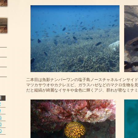
二本目は魚影ナンバーワンの塩子島ノースチャネルインサイ
マツカサウオやカクレエビ、ガラスハゼなどのマクロ生物を
だと縦縞が綺麗なイサキや金色に輝くアジ、群れが密なミナ
日
2
9
6
3
0