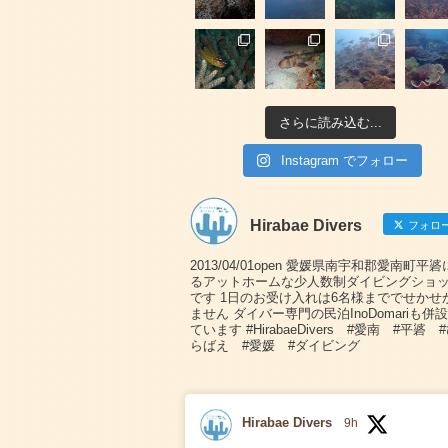
さらに読み込む...
Instagram でフォロー
Hirabae Divers
フォロ
2013/04/01open 愛媛県南宇和郡愛南町平
るアットホームな少人数制ダイビングショ
です 1日のお受け入れは6名様まででせかせ
ません ダイバー専門の民泊InoDomariも併
ています #HirabaeDivers #愛南 #平碆 
らばえ #愛媛 #ダイビング
Hirabae Divers
9h