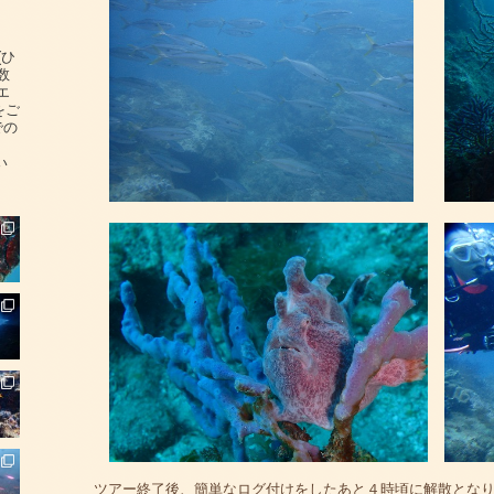
(ひ
数
エ
をご
での
い
ツアー終了後、簡単なログ付けをしたあと４時頃に解散とな