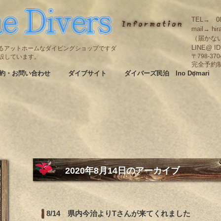
TEL→ 08
mail→ hir
（届かな
LINE@ I
碆にあるアットホームなダイビングショップですダ
も併設しています。
〒798-3
完全予約
約・お問い合わせ
ダイブサイト
ダイバーズ民泊 Ino Domari
す
2020年8月14日
のアーカイブ
8/14 県内今治よりTさんが来てくれました