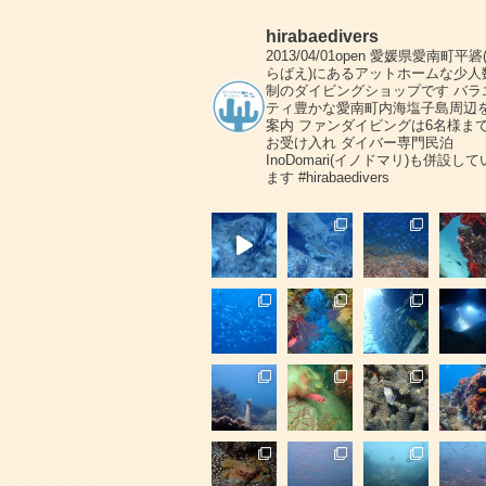
hirabaedivers
2013/04/01open
愛媛県愛南町平碆
らばえ)にあるアットホームな少人
制のダイビングショップです
バラ
ティ豊かな愛南町内海塩子島周辺
案内
ファンダイビングは6名様ま
お受け入れ
ダイバー専門民泊
InoDomari(イノドマリ)も併設して
ます
#hirabaedivers