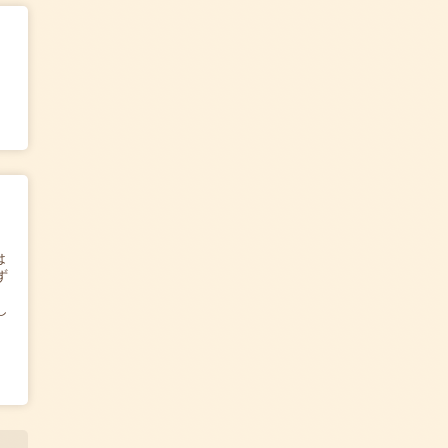
は
ず
し