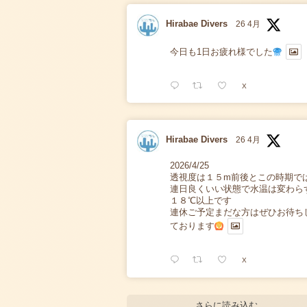
Hirabae Divers
26 4月
今日も1日お疲れ様でした
X
Hirabae Divers
26 4月
2026/4/25
透視度は１５m前後とこの時期で
連日良くいい状態で水温は変わら
１８℃以上です
連休ご予定まだな方はぜひお待ち
ております
X
さらに読み込む