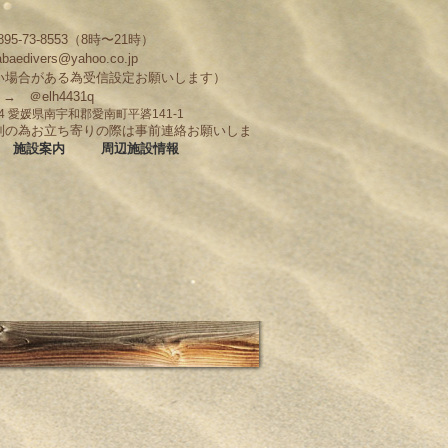
95-73-8553（8時〜21時）
abaedivers@yahoo.co.jp
い場合がある為受信設定お願いします）
D → ＠elh4431q
704 愛媛県南宇和郡愛南町平碆141-1
制の為お立ち寄りの際は事前連絡お願いしま
施設案内
周辺施設情報