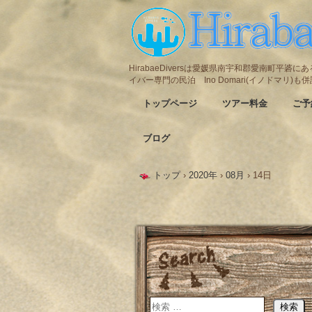
HirabaeDiversは愛媛県南宇和郡愛南町平
イバー専門の民泊 Ino Domari(イノドマリ)
トップページ
ツアー料金
ご予
ブログ
トップ
›
2020年
›
08月
›
14日