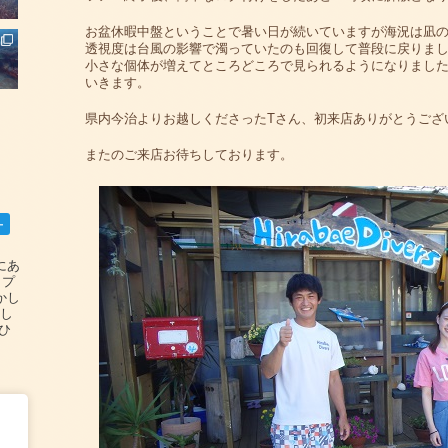
お盆休暇中盤ということで暑い日が続いていますが海況は凪
透視度は台風の影響で濁っていたのも回復して普段に戻りま
小さな個体が増えてところどころで見られるようになりまし
いきます。
県内今治よりお越しくださったTさん、初来店ありがとうござ
またのご来店お待ちしております。
ー
碆にあ
ップ
かし
設し
#ひ