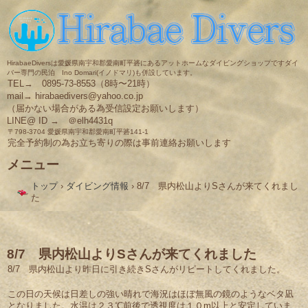
HirabaeDiversは愛媛県南宇和郡愛南町平碆にあるアットホームなダイビングショップですダイ
バー専門の民泊 Ino Domari(イノドマリ)も併設しています。
TEL→ 0895-73-8553（8時〜21時）
mail→ hirabaedivers@yahoo.co.jp
（届かない場合がある為受信設定お願いします）
LINE@ ID → ＠elh4431q
〒798-3704 愛媛県南宇和郡愛南町平碆141-1
完全予約制の為お立ち寄りの際は事前連絡お願いします
メニュー
コ
トップ
›
ダイビング情報
›
8/7 県内松山よりSさんが来てくれまし
ン
た
テ
ン
ツ
へ
ス
8/7 県内松山よりSさんが来てくれました
キ
8/7 県内松山より昨日に引き続きSさんがリピートしてくれました。
ッ
プ
この日の天候は日差しの強い晴れで海況はほぼ無風の鏡のようなベタ凪
となりました。水温は２３℃前後で透視度は１０m以上と安定していま