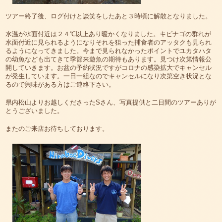
ツアー終了後、ログ付けと談笑をしたあと３時頃に解散となりました。
水温が水面付近は２４℃以上あり暖かくなりました。キビナゴの群れが
水面付近に見られるようになりそれを狙った捕食者のアッタクも見られ
るようになってきました。今まで見られなかったポイントでユカタハタ
の幼魚なども出てきて季節来遊魚の期待もあります。見つけ次第情報公
開していきます。お盆の予約状況ですがコロナの感染拡大でキャンセル
が発生しています。一日一組なのでキャンセルになり次第空き状況とな
るので興味がある方はご連絡下さい。
県内松山よりお越しくださったSさん、写真提供と二日間のツアーありが
とうございました。
またのご来店お待ちしております。