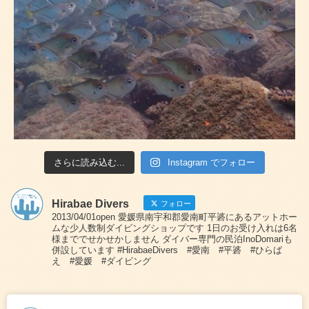
さらに読み込む...
Instagram でフォロー
Hirabae Divers
フォロー
2013/04/01open 愛媛県南宇和郡愛南町平碆にあるアットホー
ムな少人数制ダイビングショップです 1日のお受け入れは6名
様まででせかせかしません ダイバー専門の民泊InoDomariも
併設しています #HirabaeDivers #愛南 #平碆 #ひらば
え #愛媛 #ダイビング