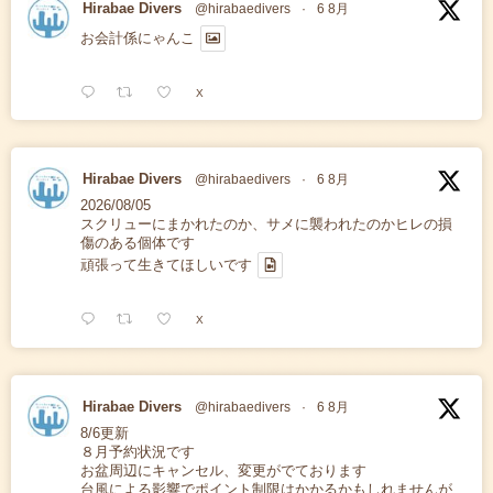
Hirabae Divers
@hirabaedivers
·
6 8月
お会計係にゃんこ
X
Hirabae Divers
@hirabaedivers
·
6 8月
2026/08/05
スクリューにまかれたのか、サメに襲われたのかヒレの損
傷のある個体です
頑張って生きてほしいです
X
Hirabae Divers
@hirabaedivers
·
6 8月
8/6更新
８月予約状況です
お盆周辺にキャンセル、変更がでております
台風による影響でポイント制限はかかるかもしれませんが