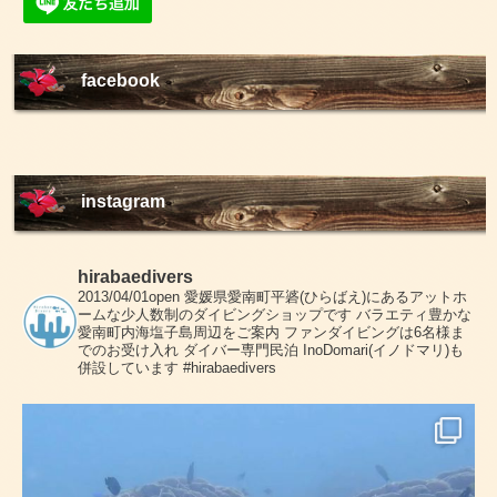
facebook
instagram
hirabaedivers
2013/04/01open
愛媛県愛南町平碆(ひらばえ)にあるアットホ
ームな少人数制のダイビングショップです
バラエティ豊かな
愛南町内海塩子島周辺をご案内
ファンダイビングは6名様ま
でのお受け入れ
ダイバー専門民泊 InoDomari(イノドマリ)も
併設しています
#hirabaedivers