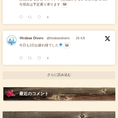
今現在は予定通り潜ります
X
Hirabae Divers
@hirabaedivers
·
26 4月
今日も1日お疲れ様でした
X
さらに読み込む
最近のコメント