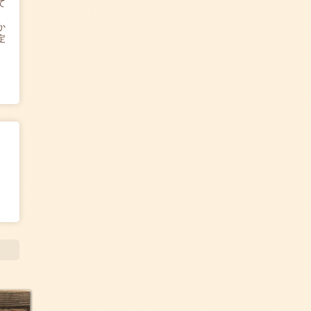
て
か
定