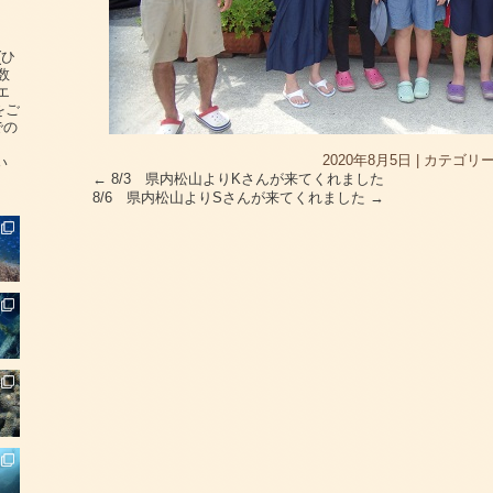
(ひ
数
エ
をご
での
2020年8月5日
|
カテゴリー
い
←
8/3 県内松山よりKさんが来てくれました
8/6 県内松山よりSさんが来てくれました
→