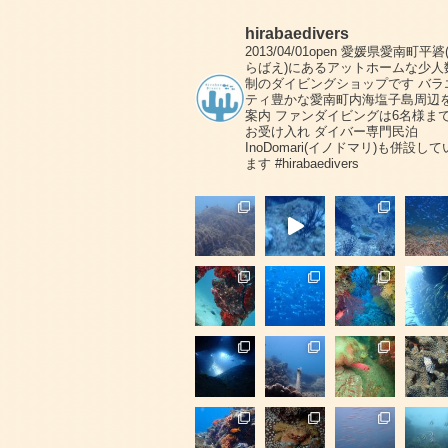
hirabaedivers
2013/04/01open
愛媛県愛南町平碆
らばえ)にあるアットホームな少人
制のダイビングショップです
バラ
ティ豊かな愛南町内海塩子島周辺
案内
ファンダイビングは6名様ま
お受け入れ
ダイバー専門民泊
InoDomari(イノドマリ)も併設して
ます
#hirabaedivers