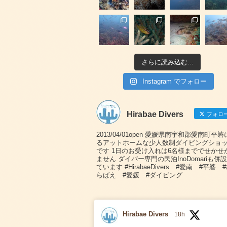
さらに読み込む...
Instagram でフォロー
Hirabae Divers
フォロ
2013/04/01open 愛媛県南宇和郡愛南町平
るアットホームな少人数制ダイビングショ
です 1日のお受け入れは6名様まででせかせ
ません ダイバー専門の民泊InoDomariも併
ています #HirabaeDivers #愛南 #平碆 
らばえ #愛媛 #ダイビング
Hirabae Divers
18h