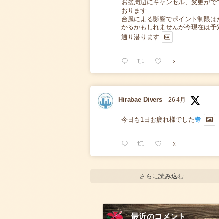
お盆周辺にキャンセル、変更がで
おります
台風による影響でポイント制限は
かるかもしれませんが今現在は予
通り潜ります
X
Hirabae Divers
26 4月
今日も1日お疲れ様でした
X
さらに読み込む
最近のコメント