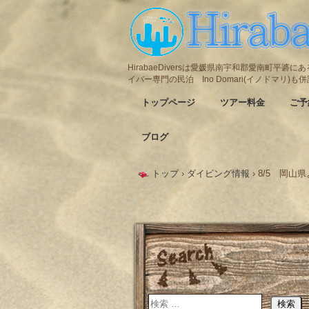
HirabaeDiversは愛媛県南宇和郡愛南町平
イバー専門の民泊 Ino Domari(イノドマリ)
トップページ
ツアー料金
ご予
ブログ
トップ
›
ダイビング情報
›
8/5 岡山