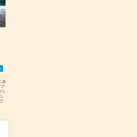
ー
碆にあ
ップ
かし
設し
#ひ