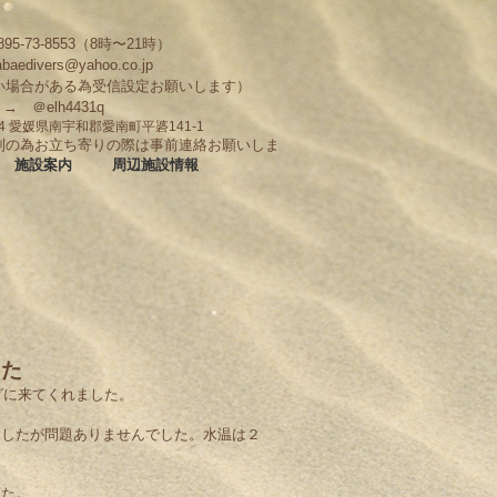
95-73-8553（8時〜21時）
abaedivers@yahoo.co.jp
い場合がある為受信設定お願いします）
D → ＠elh4431q
704 愛媛県南宇和郡愛南町平碆141-1
制の為お立ち寄りの際は事前連絡お願いしま
施設案内
周辺施設情報
した
グに来てくれました。
ましたが問題ありませんでした。水温は２
した。