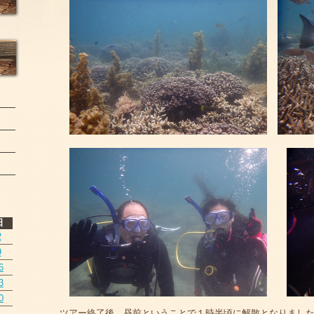
日
2
9
6
3
0
ツアー終了後、昼前ということで１時半頃に解散となりまし