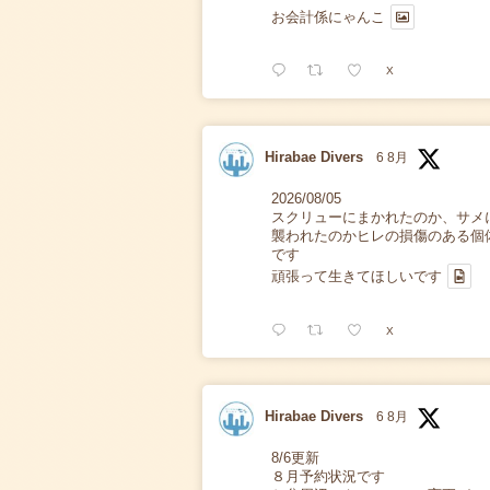
お会計係にゃんこ
X
Hirabae Divers
6 8月
2026/08/05
スクリューにまかれたのか、サメ
襲われたのかヒレの損傷のある個
です
頑張って生きてほしいです
X
Hirabae Divers
6 8月
8/6更新
８月予約状況です