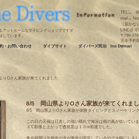
TEL→ 08
mail→ hir
（届かな
LINE@ I
碆にあるアットホームなダイビングショップですダ
も併設しています。
〒798-3
完全予約
約・お問い合わせ
ダイブサイト
ダイバーズ民泊 Ino Domari
す
県よりOさん家族が来てくれました
8/5 岡山県よりOさん家族が来てくれま
8/5 岡山県よりOさん家族が体験ダイビングとスノーケリン
この日の天候は日差しの強い晴れで海況は南の風が吹いてい
３℃前後と上がって透視度は１０m前後でした。
集合時間は午前中の方が海況が安定しているので９時にしま