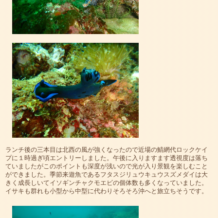
ランチ後の三本目は北西の風が強くなったので近場の鯖網代ロックケイ
プに１時過ぎ頃エントリーしました。午後に入りますます透視度は落ち
ていましたがこのポイントも深度が浅いので光が入り景観を楽しむこと
ができました。季節来遊魚であるフタスジリュウキュウスズメダイは大
きく成長しいてイソギンチャクモエビの個体数も多くなっていました。
イサキも群れも小型から中型に代わりそろそろ沖へと旅立ちそうです。