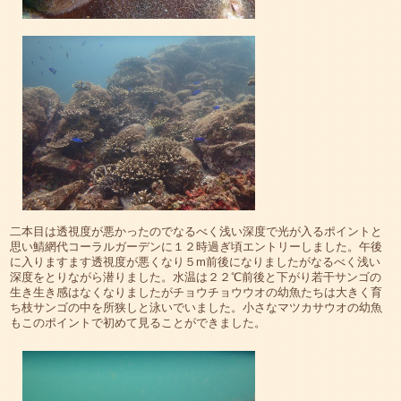
二本目は透視度が悪かったのでなるべく浅い深度で光が入るポイントと
思い鯖網代コーラルガーデンに１２時過ぎ頃エントリーしました。午後
に入りますます透視度が悪くなり５m前後になりましたがなるべく浅い
深度をとりながら潜りました。水温は２２℃前後と下がり若干サンゴの
生き生き感はなくなりましたがチョウチョウウオの幼魚たちは大きく育
ち枝サンゴの中を所狭しと泳いでいました。小さなマツカサウオの幼魚
もこのポイントで初めて見ることができました。