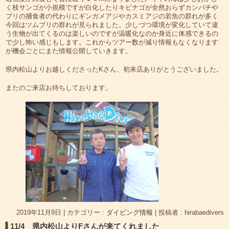
く枝サンゴが小規模ですが白化したりキビナゴが全然おらずカンパチや
ブリの捕食者の代わりにギンガメアジやカスミアジの若魚の群れが多く
今回はツムブリの群れが見られました。少しづつ環境が変化していて違
う生物が出てくるのは楽しいのですが温暖化なのか身近に体感できるの
で少し怖い感じもします。これからツアー数が減り情報もなくなります
が機会ごとにまた情報公開していきます。
県内松山よりお越しくださったKさん、初来店ありがとうございました。
またのご来店お待ちしております。
2019年11月9日
|
カテゴリー :
ダイビング情報
|
投稿者 : hirabaedivers
11/4 県内松山よりFさんが来てくれました