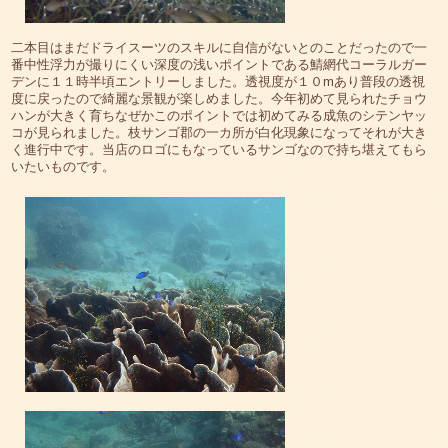
二本目はまだドライスーツのスキルに自信がないとのことだったので一
番中性浮力が撮りにくい深度の浅いポイントである鯖網代コーラルガー
デンに１１時半頃エントリーしました。透視度が１０mあり普段の透視
度に戻ったので綺麗な景観が楽しめました。今年初めて見られたチョウ
ハンが大きく育ちなぜかこのポイントでは初めてみる成魚のシテンヤッ
コが見られました。枝サンゴ郡の一カ所が白化現象になってそれが大き
く進行中です。当店のロゴにもなっているサンゴなので持ち堪えてもら
いたいものです。