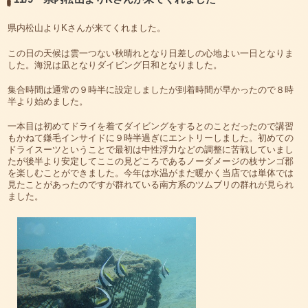
県内松山よりKさんが来てくれました。
この日の天候は雲一つない秋晴れとなり日差しの心地よい一日となりま
した。海況は凪となりダイビング日和となりました。
集合時間は通常の９時半に設定しましたが到着時間が早かったので８時
半より始めました。
一本目は初めてドライを着てダイビングをするとのことだったので講習
もかねて鎌毛インサイドに９時半過ぎにエントリーしました。初めての
ドライスーツということで最初は中性浮力などの調整に苦戦していまし
たが後半より安定してここの見どころであるノーダメージの枝サンゴ郡
を楽しむことができました。今年は水温がまだ暖かく当店では単体では
見たことがあったのですが群れている南方系のツムブリの群れが見られ
ました。