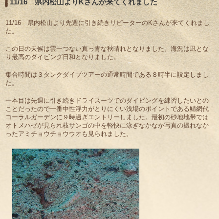
11/16 県内松山よりKさんが来てくれました
11/16 県内松山より先週に引き続きリピーターのKさんが来てくれまし
た。
この日の天候は雲一つない真っ青な秋晴れとなりました。海況は凪とな
り最高のダイビング日和となりました。
集合時間は３タンクダイブツアーの通常時間である８時半に設定しまし
た。
一本目は先週に引き続きドライスーツでのダイビングを練習したいとの
ことだったので一番中性浮力がとりにくい浅場のポイントである鯖網代
コーラルガーデンに９時過ぎエントリーしました。最初の砂地地帯では
オトメハゼが見られ枝サンゴの中を軽快に泳ぎなかなか写真の撮れなか
ったアミチョウチョウウオも見られました。