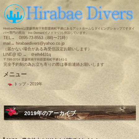
HirabaeDiversは愛媛県南宇和郡愛南町平碆にあるアットホームなダイビングショップですダイ
バー専門の民泊 Ino Domari(イノドマリ)も併設しています。
TEL→ 0895-73-8553（8時〜21時）
mail→ hirabaedivers@yahoo.co.jp
（届かない場合がある為受信設定お願いします）
LINE@ ID → ＠elh4431q
〒798-3704 愛媛県南宇和郡愛南町平碆141-1
完全予約制の為お立ち寄りの際は事前連絡お願いします
メニュー
コ
トップ
›
2019年
ン
テ
ン
ツ
へ
ス
2019
年のアーカイブ
キ
ッ
プ