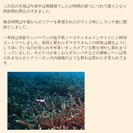
この日の天候は午前中は雨模様でしたが時間が経つにつれて曇りとなり
時折晴れ間ものぞきました。
集合時間は午後からのツアーを希望されたので１２時にしランチ後に開
始としました。
一本目は魚影ナンバーワンの塩子島ノースチャネルインサイドに１時頃
エントリーしました。前回と変わらずマダラタルミの幼魚は踊るように
して泳いでいるのが見られ今年多いギンガメアジも数を増やし群れをつ
くっていました。キビナゴが全くおらずカンパチなどの捕食シーンは見
られませんがミナミハタンポの絨毯のような群れは変わらず見られてま
す。