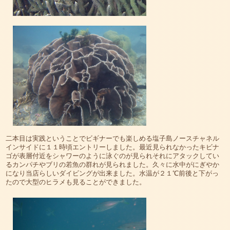
二本目は実践ということでビギナーでも楽しめる塩子島ノースチャネル
インサイドに１１時頃エントリーしました。最近見られなかったキビナ
ゴが表層付近をシャワーのように泳ぐのが見られそれにアタックしてい
るカンパチやブリの若魚の群れが見られました。久々に水中がにぎやか
になり当店らしいダイビングが出来ました。水温が２１℃前後と下がっ
たので大型のヒラメも見ることができました。