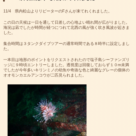
11/4 県内松山よりリピーターのFさんが来てれくれました。
この日の天候は一日を通して日差しの心地よい晴れ間が広がりました。
海況は凪でしたが時間が経つにつれて北西の風が強く吹き風波が起きま
した。
集合時間は３タンクダイブツアーの通常時間である８時半に設定しまし
た。
一本目は地形のポイントをリクエストされたので塩子島シーファンズリ
ッジに９時頃エントリーしました。透視度は回復しておらず１０m未満
でしたが今年多いキリンミノの幼魚や奇抜な色と綺麗なグレーの個体の
オオモンカエルアンコウが二匹見られました。