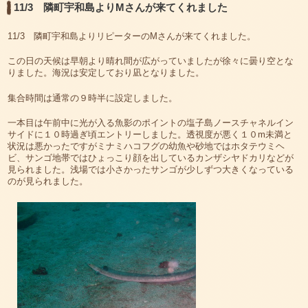
11/3 隣町宇和島よりMさんが来てくれました
11/3 隣町宇和島よりリピーターのMさんが来てくれました。
この日の天候は早朝より晴れ間が広がっていましたが徐々に曇り空とな
りました。海況は安定しており凪となりました。
集合時間は通常の９時半に設定しました。
一本目は午前中に光が入る魚影のポイントの塩子島ノースチャネルイン
サイドに１０時過ぎ頃エントリーしました。透視度が悪く１０m未満と
状況は悪かったですがミナミハコフグの幼魚や砂地ではホタテウミヘ
ビ、サンゴ地帯ではひょっこり顔を出しているカンザシヤドカリなどが
見られました。浅場では小さかったサンゴが少しずつ大きくなっている
のが見られました。