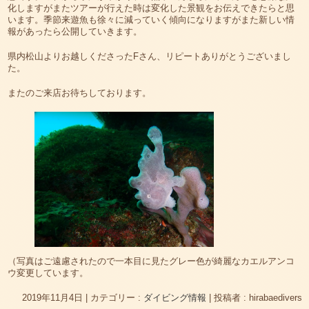
化しますがまたツアーが行えた時は変化した景観をお伝えできたらと思
います。季節来遊魚も徐々に減っていく傾向になりますがまた新しい情
報があったら公開していきます。
県内松山よりお越しくださったFさん、リピートありがとうございまし
た。
またのご来店お待ちしております。
（写真はご遠慮されたので一本目に見たグレー色が綺麗なカエルアンコ
ウ変更しています。
2019年11月4日
|
カテゴリー :
ダイビング情報
|
投稿者 : hirabaedivers