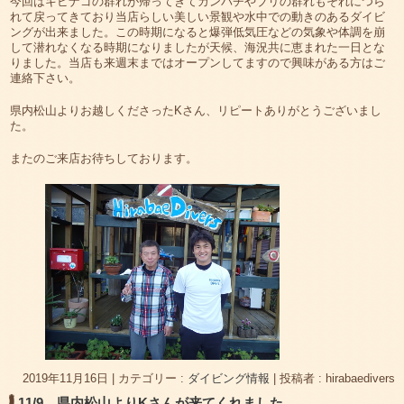
今回はキビナゴの群れが帰ってきてカンパチやブリの群れもそれにつら
れて戻ってきており当店らしい美しい景観や水中での動きのあるダイビ
ングが出来ました。この時期になると爆弾低気圧などの気象や体調を崩
して潜れなくなる時期になりましたが天候、海況共に恵まれた一日とな
りました。当店も来週末まではオープンしてますので興味がある方はご
連絡下さい。
県内松山よりお越しくださったKさん、リピートありがとうございまし
た。
またのご来店お待ちしております。
2019年11月16日
|
カテゴリー :
ダイビング情報
|
投稿者 : hirabaedivers
11/9 県内松山よりKさんが来てくれました