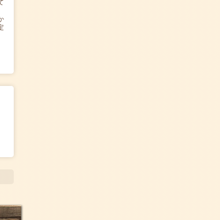
て
か
定