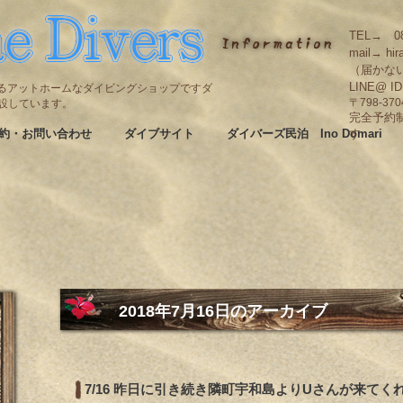
TEL→ 08
mail→ hir
（届かな
LINE@ I
碆にあるアットホームなダイビングショップですダ
も併設しています。
〒798-3
完全予約
約・お問い合わせ
ダイブサイト
ダイバーズ民泊 Ino Domari
す
2018年7月16日
のアーカイブ
7/16 昨日に引き続き隣町宇和島よりUさんが来てく