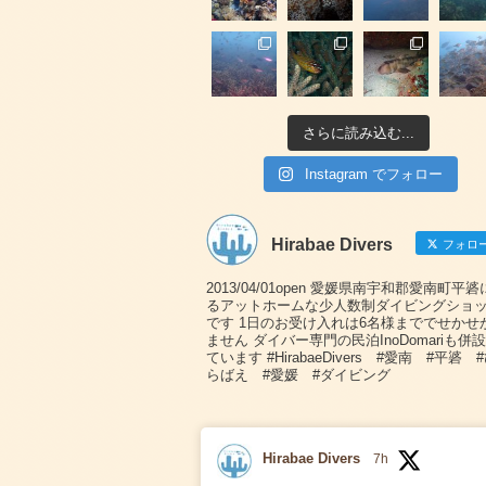
さらに読み込む...
Instagram でフォロー
Hirabae Divers
フォロ
2013/04/01open 愛媛県南宇和郡愛南町平
るアットホームな少人数制ダイビングショ
です 1日のお受け入れは6名様まででせかせ
ません ダイバー専門の民泊InoDomariも併
ています #HirabaeDivers #愛南 #平碆 
らばえ #愛媛 #ダイビング
Hirabae Divers
7h