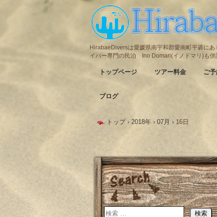
HirabaeDiversは愛媛県南宇和郡愛南町平
イバー専門の民泊 Ino Domari(イノドマリ)
トップページ
ツアー料金
ご予
ブログ
トップ
›
2018年
›
07月
›
16日