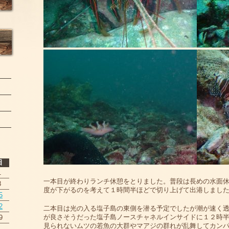
日
1
一本目が終わりランチ休憩をとりました。普段は長めの水面
8
度が下がるのを考えて１時間半ほどで切り上げて出港しまし
5
2
二本目は光の入る塩子島の東側を潜る予定でしたが潮が速く
が良さそうだった塩子島ノースチャネルインサイドに１２時
9
見られないムツの若魚の大群やマアジの群れが乱舞してカン