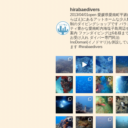
hirabaedivers
2013/04/01open
愛媛県愛南町平碆
らばえ)にあるアットホームな少人
制のダイビングショップです
バラ
ティ豊かな愛南町内海塩子島周辺
案内
ファンダイビングは6名様ま
お受け入れ
ダイバー専門民泊
InoDomari(イノドマリ)も併設して
ます
#hirabaedivers