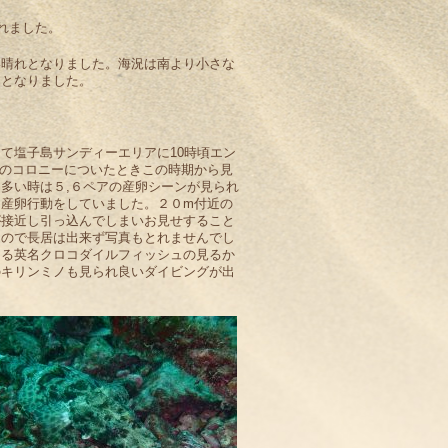
くれました。
い晴れとなりました。海況は南より小さな
和となりました。
て塩子島サンディーエリアに10時頃エン
のコロニーについたときこの時期から見
多い時は５,６ペアの産卵シーンが見られ
産卵行動をしていました。２０m付近の
が接近し引っ込んでしまいお見せすること
たので長居は出来ず写真もとれませんでし
なる英名クロコダイルフィッシュの見るか
のキリンミノも見られ良いダイビングが出