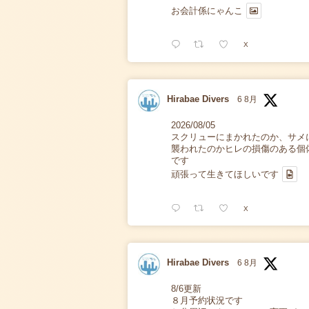
お会計係にゃんこ
X
Hirabae Divers
6 8月
2026/08/05
スクリューにまかれたのか、サメ
襲われたのかヒレの損傷のある個
です
頑張って生きてほしいです
X
Hirabae Divers
6 8月
8/6更新
８月予約状況です