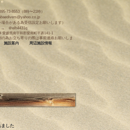
95-73-8553（8時〜21時）
abaedivers@yahoo.co.jp
い場合がある為受信設定お願いします）
D → ＠elh4431q
704 愛媛県南宇和郡愛南町平碆141-1
制の為お立ち寄りの際は事前連絡お願いしま
施設案内
周辺施設情報
れました