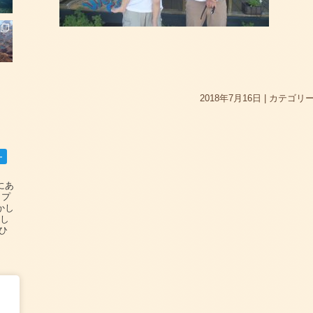
2018年7月16日
|
カテゴリー
ー
碆にあ
ップ
かし
設し
#ひ