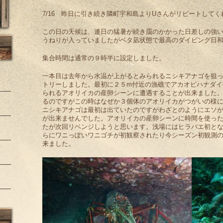
7/16 昨日に引き続き隣町宇和島よりUさんがリピートして
この日の天候は、連日の猛暑が続き靄のかかった日差しの強
うねりが入っていましたがベタ凪状態で最高のダイビング日
集合時間は通常の９時半に設定しました。
一本目は去年から水温が上がるとみられるニシキアナゴを狙っ
トリーしました。最初に２５m付近の漁礁でアカオビハナダイ
られるアオリイカの産卵シーンに遭遇することが出来ました。
るのですがこの時はなぜか３個体のアオリイカがつがいの様に
ニシキアナゴは最初は出ていたのですがわざとのようにエソ
が出来ませんでした。アオリイカの産卵シーンに時間を使っ
たが次回リベンジしようと思います。浅場にはヒラバエ初と
らにワニっぽいワニゴチが初観察されたり今シーズン初観測
来ました。