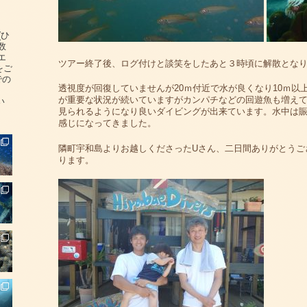
(ひ
数
エ
ツアー終了後、ログ付けと談笑をしたあと３時頃に解散とな
をご
での
透視度が回復していませんが20ｍ付近で水が良くなり10ｍ以
が重要な状況が続いていますがカンパチなどの回遊魚も増え
い
見られるようになり良いダイビングが出来ています。水中は
感じになってきました。
隣町宇和島よりお越しくださったUさん、二日間ありがとうご
ります。