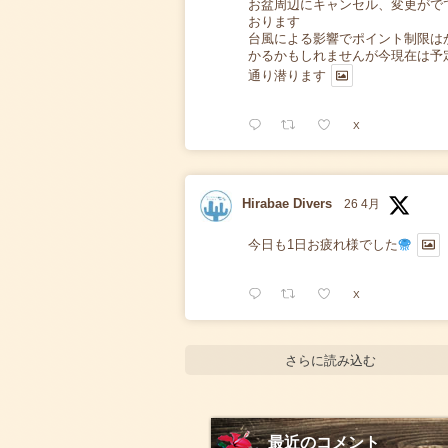
お盆周辺にキャンセル、変更がで
おります
台風による影響でポイント制限は
かるかもしれませんが今現在は予
通り潜ります
X
Hirabae Divers
26 4月
今日も1日お疲れ様でした
X
さらに読み込む
最近のコメント