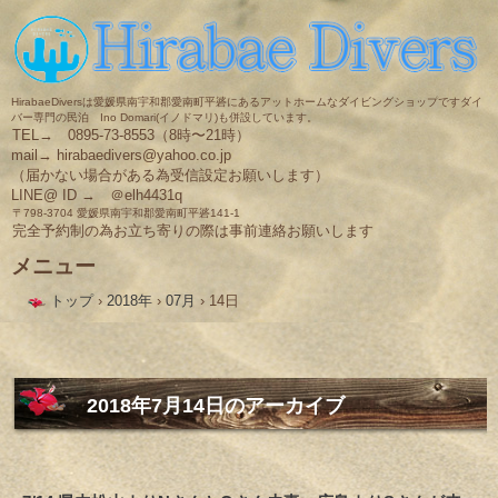
HirabaeDiversは愛媛県南宇和郡愛南町平碆にあるアットホームなダイビングショップですダイ
バー専門の民泊 Ino Domari(イノドマリ)も併設しています。
TEL→ 0895-73-8553（8時〜21時）
mail→ hirabaedivers@yahoo.co.jp
（届かない場合がある為受信設定お願いします）
LINE@ ID → ＠elh4431q
〒798-3704 愛媛県南宇和郡愛南町平碆141-1
完全予約制の為お立ち寄りの際は事前連絡お願いします
メニュー
コ
トップ
›
2018年
›
07月
›
14日
ン
テ
ン
ツ
へ
ス
2018年7月14日
のアーカイブ
キ
ッ
プ