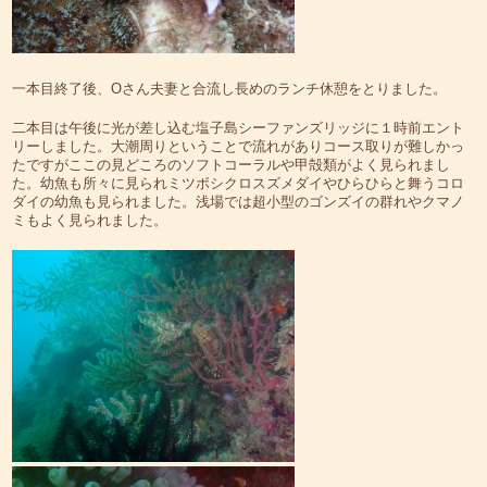
一本目終了後、Oさん夫妻と合流し長めのランチ休憩をとりました。
二本目は午後に光が差し込む塩子島シーファンズリッジに１時前エント
リーしました。大潮周りということで流れがありコース取りが難しかっ
たですがここの見どころのソフトコーラルや甲殻類がよく見られまし
た。幼魚も所々に見られミツボシクロスズメダイやひらひらと舞うコロ
ダイの幼魚も見られました。浅場では超小型のゴンズイの群れやクマノ
ミもよく見られました。