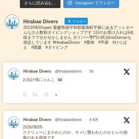
さらに読み込む...
Instagram でフォロー
Hirabae Divers
フォロー
2013/04/01open 愛媛県南宇和郡愛南町平碆にあるアットホー
ムな少人数制ダイビングショップです 1日のお受け入れは6名
様まででせかせかしません ダイバー専門の民泊InoDomariも
併設しています #HirabaeDivers #愛南 #平碆 #ひらば
え #愛媛 #ダイビング
Hirabae Divers
@hirabaedivers
·
5h
お会計係にゃんこ
X
Hirabae Divers
@hirabaedivers
·
6 8月
2026/08/05
スクリューにまかれたのか、サメに襲われたのかヒレの損
傷のある個体です