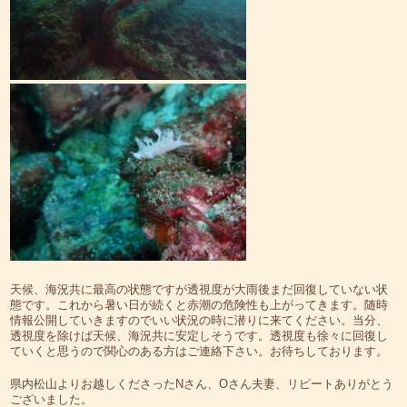
天候、海況共に最高の状態ですが透視度が大雨後まだ回復していない状
態です。これから暑い日が続くと赤潮の危険性も上がってきます。随時
情報公開していきますのでいい状況の時に潜りに来てください。当分、
透視度を除けば天候、海況共に安定しそうです。透視度も徐々に回復し
ていくと思うので関心のある方はご連絡下さい。お待ちしております。
県内松山よりお越しくださったNさん、Oさん夫妻、リピートありがとう
ございました。