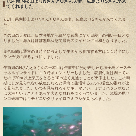
7/14 県内松山よりNさんとOさん夫妻、広島よりSさんが来
てくれました
7/14 県内松山よりNさんとOさん夫妻、広島よりSさんが来てくれまし
た。
この日の天候は、日本各地で記録的な猛暑になり日差しの強い一日とな
りました。海況はほぼ無風状態で最高のダイビング日和となりました。
集合時間は通常の９時半に設定して午後から参加する方は１１時半にし
ランチ後に潜るようにしました。
午前組のNさんとSさんの一本目は午前中に光が差し込む塩子島ノースチ
ャネルインサイドに１０時頃エントリーしました。表層付近は濁ってい
たので20ｍ以上深度をとると10ｍ近く見通すことが出来ました。この時
期にしか見られない成魚になると深海で生活するムツの若魚の群れがよ
く見られました。いつも見られるイサキ、マアジ、ミナミハタンポなど
は大潮ということもあって大きな群れをつくっていました。浅場の尾サ
ンゴ礁域ではキモガニやクリヤイロウミウシが見られました。