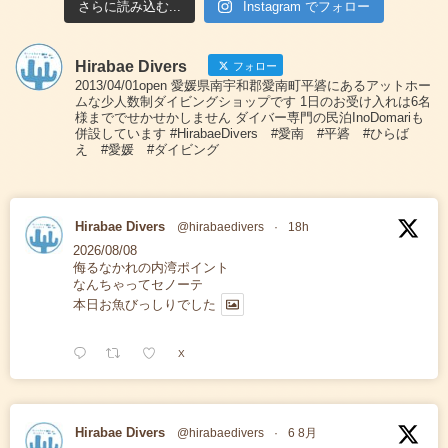
さらに読み込む...
Instagram でフォロー
Hirabae Divers
フォロー
2013/04/01open 愛媛県南宇和郡愛南町平碆にあるアットホー
ムな少人数制ダイビングショップです 1日のお受け入れは6名
様まででせかせかしません ダイバー専門の民泊InoDomariも
併設しています #HirabaeDivers #愛南 #平碆 #ひらば
え #愛媛 #ダイビング
Hirabae Divers
@hirabaedivers
·
18h
2026/08/08
侮るなかれの内湾ポイント
なんちゃってセノーテ
本日お魚びっしりでした
X
Hirabae Divers
@hirabaedivers
·
6 8月