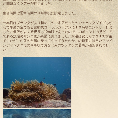
が問題なくツアーが行えました。
集合時間は通常時間の９時半頃に設定しました。
一本目はブランクがあり初めてのご来店だったのでチェックダイブもか
ねて平碆の宝である鯖網代コーラルガーデンに１０時頃エントリーしま
した。天候がよく透視度も10ｍ以上あったのでこのポイントの見どころ
である浅場のサンゴ礁が綺麗に見れました。水温は変わらず２１℃前後
でしたがこの前の台風に乗ってやってきたのかこの時期には早いファイ
ンディングニモのギル役でおなじみのツノダシの若魚が確認されまし
た。