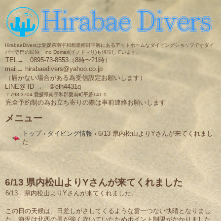
HirabaeDiversは愛媛県南宇和郡愛南町平碆にあるアットホームなダイビングショップですダイ
バー専門の民泊 Ino Domari(イノドマリ)も併設しています。
TEL→ 0895-73-8553（8時〜21時）
mail→ hirabaedivers@yahoo.co.jp
（届かない場合がある為受信設定お願いします）
LINE@ ID → ＠elh4431q
〒798-3704 愛媛県南宇和郡愛南町平碆141-1
完全予約制の為お立ち寄りの際は事前連絡お願いします
メニュー
コ
トップ
›
ダイビング情報
›
6/13 県内松山よりYさんが来てくれまし
ン
た
テ
ン
ツ
へ
ス
6/13 県内松山よりYさんが来てくれました
キ
6/13 県内松山よりYさんが来てくれました。
ッ
プ
この日の天候は、日差しがさしてくるような雲一つない快晴となりまし
た。海況は北西の風が強く吹いていたためポイント制限がかかりました