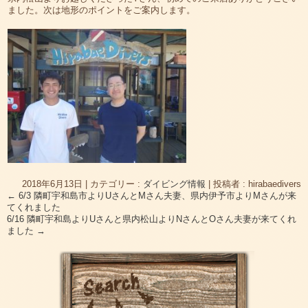
ました。次は地形のポイントをご案内します。
2018年6月13日
|
カテゴリー :
ダイビング情報
|
投稿者 : hirabaedivers
←
6/3 隣町宇和島市よりUさんとMさん夫妻、県内伊予市よりMさんが来
てくれました
6/16 隣町宇和島よりUさんと県内松山よりNさんとOさん夫妻が来てくれ
ました
→