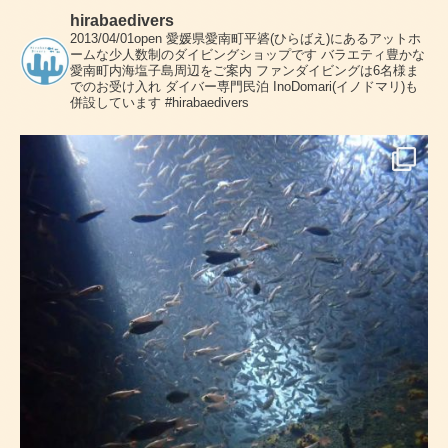
hirabaedivers
2013/04/01open
愛媛県愛南町平碆(ひらばえ)にあるアットホ
ームな少人数制のダイビングショップです
バラエティ豊かな
愛南町内海塩子島周辺をご案内
ファンダイビングは6名様ま
でのお受け入れ
ダイバー専門民泊 InoDomari(イノドマリ)も
併設しています
#hirabaedivers