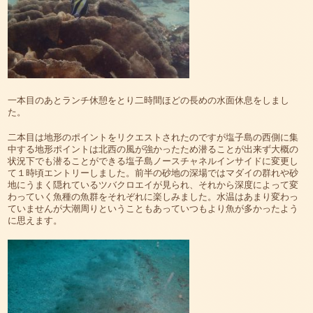
一本目のあとランチ休憩をとり二時間ほどの長めの水面休息をしまし
た。
二本目は地形のポイントをリクエストされたのですが塩子島の西側に集
中する地形ポイントは北西の風が強かったため潜ることが出来ず大概の
状況下でも潜ることができる塩子島ノースチャネルインサイドに変更し
て１時頃エントリーしました。前半の砂地の深場ではマダイの群れや砂
地にうまく隠れているツバクロエイが見られ、それから深度によって変
わっていく魚種の魚群をそれぞれに楽しみました。水温はあまり変わっ
ていませんが大潮周りということもあっていつもより魚が多かったよう
に思えます。