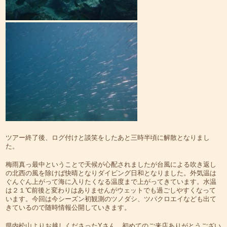
ツアー終了後、ログ付けと談笑をしたあと三時半頃に解散となりまし
た。
梅雨真っ最中ということで天候が心配されましたが台風による吹き返し
の北西の風を除けば快晴となりダイビング日和となりました。外気温は
ぐんぐん上がって海に入りたくなる温度まで上がってきています。水温
は２１℃前後と変わりはありませんがウェットでも過ごしやすくなって
います。今回は今シーズン初観測のツノダシ、ツバクロエイなども出て
きているので随時情報公開していきます。
県内松山よりお越しくださったYさん、初めてのご来店ありがとうござい