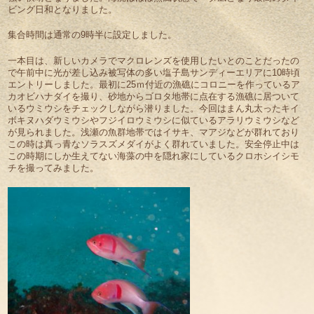
ビング日和となりました。
集合時間は通常の9時半に設定しました。
一本目は、新しいカメラでマクロレンズを使用したいとのことだったの
で午前中に光が差し込み被写体の多い塩子島サンディーエリアに10時頃
エントリーしました。最初に25ｍ付近の漁礁にコロニーを作っているア
カオビハナダイを撮り、砂地からゴロタ地帯に点在する漁礁に居ついて
いるウミウシをチェックしながら潜りました。今回はまん丸太ったキイ
ボキヌハダウミウシやフジイロウミウシに似ているアラリウミウシなど
が見られました。浅瀬の魚群地帯ではイサキ、マアジなどが群れており
この時は真っ青なソラスズメダイがよく群れていました。安全停止中は
この時期にしか生えてない海藻の中を隠れ家にしているクロホシイシモ
チを撮ってみました。