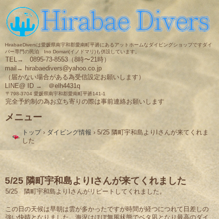
HirabaeDiversは愛媛県南宇和郡愛南町平碆にあるアットホームなダイビングショップですダイ
バー専門の民泊 Ino Domari(イノドマリ)も併設しています。
TEL→ 0895-73-8553（8時〜21時）
mail→ hirabaedivers@yahoo.co.jp
（届かない場合がある為受信設定お願いします）
LINE@ ID → ＠elh4431q
〒798-3704 愛媛県南宇和郡愛南町平碆141-1
完全予約制の為お立ち寄りの際は事前連絡お願いします
メニュー
コ
トップ
›
ダイビング情報
›
5/25 隣町宇和島よりIさんが来てくれま
ン
した
テ
ン
ツ
へ
ス
5/25 隣町宇和島よりIさんが来てくれました
キ
5/25 隣町宇和島よりIさんがリピートしてくれました。
ッ
プ
この日の天候は早朝は雲が多かったですが時間が経つにつれて日差しの
強い快晴となりました。海況はほぼ無風状態でベタ凪となり最高のダイ