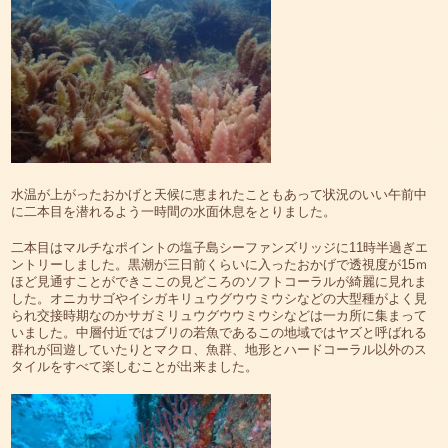
水温が上がったおかげと天候に恵まれたこともあって状況のいい午前中
に二本目を潜れるよう一時間の水面休息をとりました。
二本目はマルチなポイントの塩子島シーファンズリッジに11時半過ぎエ
ントリーしました。黒潮が三日前くらいに入ったおかげで透視度が15ｍ
ほど見通すことができここの見どころのソフトコーラルが綺麗に見れま
した。オニカサゴやイシガキリュウグウウミウシなどの大型種がよく見
られ交接時期なのかサガミリュウグウウミウシなどは一カ所に集まって
いました。中層付近ではブリの若魚であるこの地域ではヤズと呼ばれる
群れが回遊していたりとマクロ、魚群、地形とハードコーラル以外のス
タイルをすべて楽しむことが出来ました。