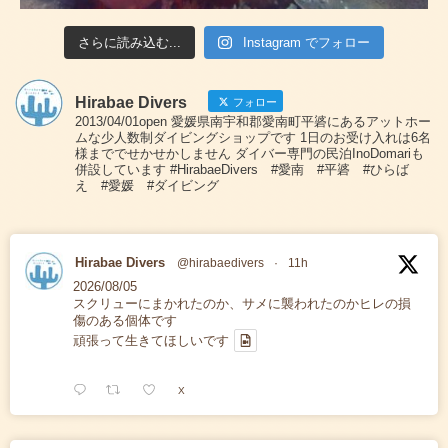
さらに読み込む...
Instagram でフォロー
Hirabae Divers
フォロー
2013/04/01open 愛媛県南宇和郡愛南町平碆にあるアットホー
ムな少人数制ダイビングショップです 1日のお受け入れは6名
様まででせかせかしません ダイバー専門の民泊InoDomariも
併設しています #HirabaeDivers #愛南 #平碆 #ひらば
え #愛媛 #ダイビング
Hirabae Divers
@hirabaedivers
·
11h
2026/08/05
スクリューにまかれたのか、サメに襲われたのかヒレの損
傷のある個体です
頑張って生きてほしいです
X