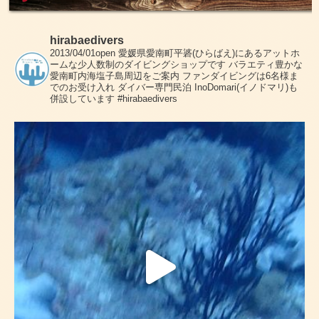
hirabaedivers
2013/04/01open
愛媛県愛南町平碆(ひらばえ)にあるアットホ
ームな少人数制のダイビングショップです
バラエティ豊かな
愛南町内海塩子島周辺をご案内
ファンダイビングは6名様ま
でのお受け入れ
ダイバー専門民泊 InoDomari(イノドマリ)も
併設しています
#hirabaedivers