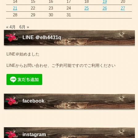
14
15
16
17
18
19
20
21
22
23
24
25
26
27
28
29
30
31
« 4月
6月 »
LINE ＠elh4431q
LINE＠始めました
LINEからお問い合わせ、ご予約可能ですのでご利用ください
facebook
instagram