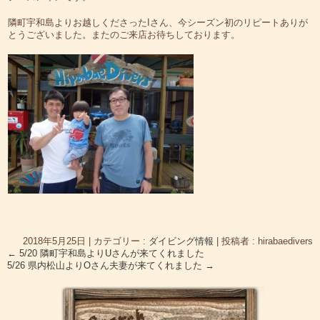
隣町宇和島よりお越しくださったIさん、今シーズン初のリピートありが
とうございました。またのご来店お待ちしております。
2018年5月25日
|
カテゴリー :
ダイビング情報
|
投稿者 : hirabaedivers
←
5/20 隣町宇和島よりUさんが来てくれました
5/26 県内松山よりOさん夫妻が来てくれました
→