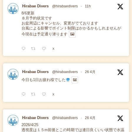
Hirabae Divers
@hirabaedivers
·
11h
8/6更新
８月予約状況です
お盆周辺にキャンセル、変更がでております
台風による影響でポイント制限はかかるかもしれませんが
今現在は予定通り潜ります
X
Hirabae Divers
@hirabaedivers
·
26 4月
今日も1日お疲れ様でした
X
Hirabae Divers
@hirabaedivers
·
26 4月
2026/4/25
透視度は１５m前後とこの時期では連日良くいい状態で水温