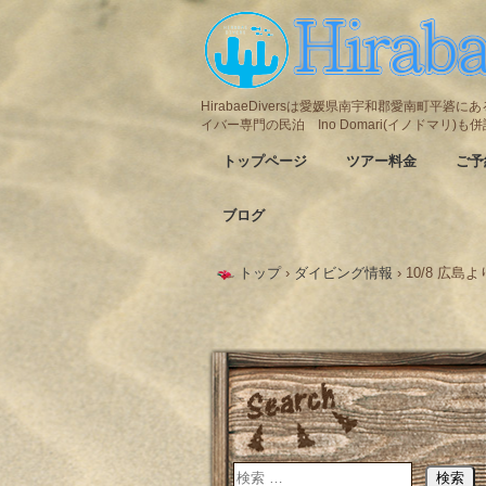
HirabaeDiversは愛媛県南宇和郡愛南町平
イバー専門の民泊 Ino Domari(イノドマリ)
トップページ
ツアー料金
ご予
ブログ
トップ
›
ダイビング情報
›
10/8 広