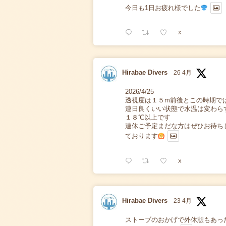
今日も1日お疲れ様でした
X
Hirabae Divers
26 4月
2026/4/25
透視度は１５m前後とこの時期で
連日良くいい状態で水温は変わら
１８℃以上です
連休ご予定まだな方はぜひお待ち
ております
X
Hirabae Divers
23 4月
ストーブのおかげで外休憩もあっ