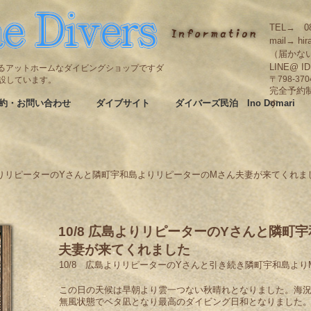
TEL→ 08
mail→ hir
（届かな
LINE@ I
碆にあるアットホームなダイビングショップですダ
も併設しています。
〒798-3
完全予約
約・お問い合わせ
ダイブサイト
ダイバーズ民泊 Ino Domari
す
島よりリピーターのYさんと隣町宇和島よりリピーターのMさん夫妻が来てくれま
10/8 広島よりリピーターのYさんと隣町
夫妻が来てくれました
10/8 広島よりリピーターのYさんと引き続き隣町宇和島よ
この日の天候は早朝より雲一つない秋晴れとなりました。海
無風状態でベタ凪となり最高のダイビング日和となりました