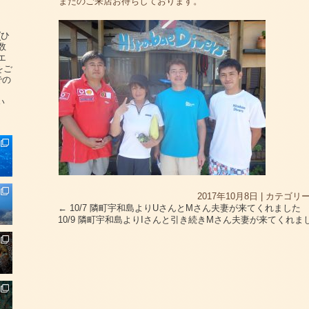
またのご来店お待ちしております。
(ひ
数
エ
をご
での
い
2017年10月8日
|
カテゴリー
←
10/7 隣町宇和島よりUさんとMさん夫妻が来てくれました
10/9 隣町宇和島よりIさんと引き続きMさん夫妻が来てくれま