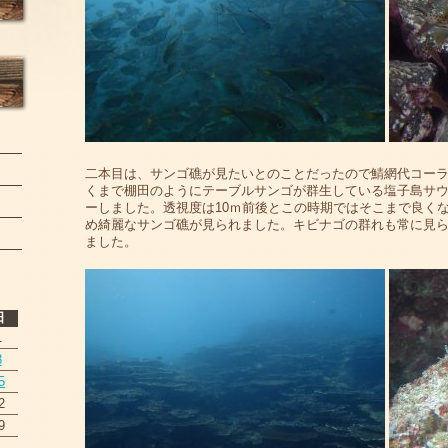
二本目は、サンゴ礁が見たいとのことだったので鯖網代コーラ
くまで棚田のようにテーブルサンゴが群生している塩子島サウ
ーしました。透視度は10ｍ前後とこの時期ではそこまで良く
め綺麗なサンゴ礁が見られました。キビナゴの群れも常に見
ました。
日
1
8
5
2
9