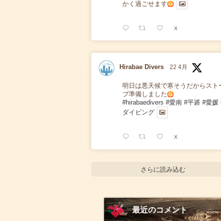
かく過ごせます
X
Hirabae Divers
22 4月
明日は悪天候で寒そうだからスト
ブ準備しました
#hirabaedivers
#愛南
#平碆
#愛媛
ダイビング
X
さらに読み込む
最近のコメント