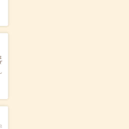
は
ず
し
た