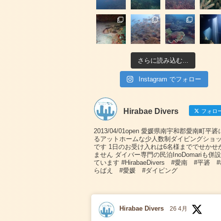
さらに読み込む...
Instagram でフォロー
Hirabae Divers
フォロ
2013/04/01open 愛媛県南宇和郡愛南町平
るアットホームな少人数制ダイビングショ
です 1日のお受け入れは6名様まででせかせ
ません ダイバー専門の民泊InoDomariも併
ています #HirabaeDivers #愛南 #平碆 
らばえ #愛媛 #ダイビング
Hirabae Divers
26 4月