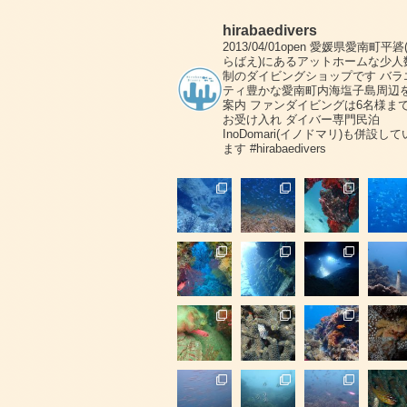
hirabaedivers
2013/04/01open
愛媛県愛南町平碆
らばえ)にあるアットホームな少人
制のダイビングショップです
バラ
ティ豊かな愛南町内海塩子島周辺
案内
ファンダイビングは6名様ま
お受け入れ
ダイバー専門民泊
InoDomari(イノドマリ)も併設して
ます
#hirabaedivers