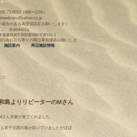
95-73-8553（8時〜21時）
abaedivers@yahoo.co.jp
い場合がある為受信設定お願いします）
D → ＠elh4431q
704 愛媛県南宇和郡愛南町平碆141-1
制の為お立ち寄りの際は事前連絡お願いしま
施設案内
周辺施設情報
した
宇和島よりリピーターのMさん
りMさん夫妻が来てくれました。
況も若干北西の風が吹いていましたがほぼ
。