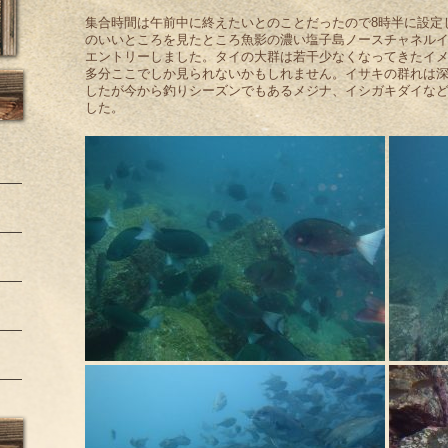
集合時間は午前中に終えたいとのことだったので8時半に設定
のいいところを見たところ魚影の濃い塩子島ノースチャネルイ
エントリーしました。タイの大群は若干少なくなってきたイ
多分ここでしか見られないかもしれません。イサキの群れは
したが今から釣りシーズンでもあるメジナ、イシガキダイな
した。