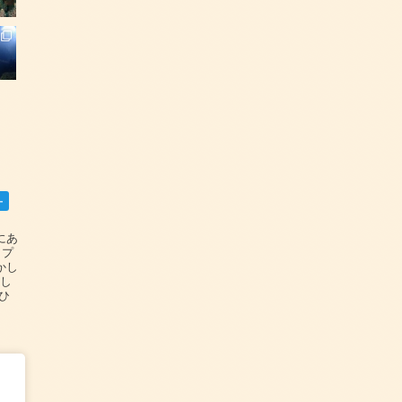
ー
碆にあ
ップ
かし
設し
#ひ