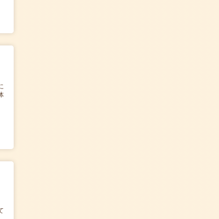
に
体
て