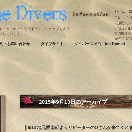
TEL→ 08
mail→ hir
（届かな
LINE@ I
碆にあるアットホームなダイビングショップですダ
も併設しています。
〒798-3
完全予約
約・お問い合わせ
ダイブサイト
ダイバーズ民泊 Ino Domari
す
2015年9月13日
のアーカイブ
9/13 地元愛南町よりリピーターのOさんが来てくれ