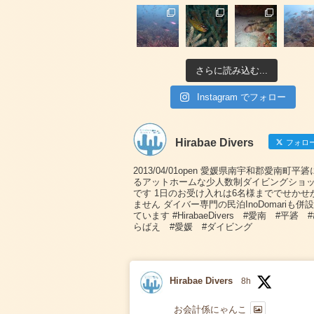
さらに読み込む...
Instagram でフォロー
Hirabae Divers
フォロ
2013/04/01open 愛媛県南宇和郡愛南町平
るアットホームな少人数制ダイビングショ
です 1日のお受け入れは6名様まででせかせ
ません ダイバー専門の民泊InoDomariも併
ています #HirabaeDivers #愛南 #平碆 
らばえ #愛媛 #ダイビング
Hirabae Divers
8h
お会計係にゃんこ