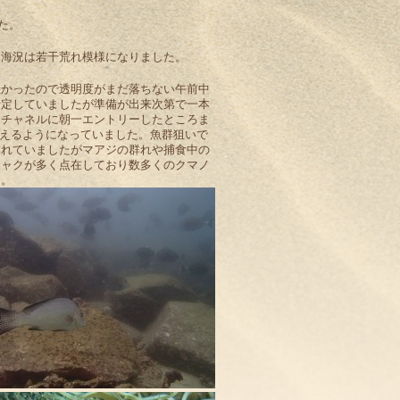
た。
く海況は若干荒れ模様になりました。
悪かったので透明度がまだ落ちない午前中
予定していましたが準備が出来次第で一本
スチャネルに朝一エントリーしたところま
えるようになっていました。魚群狙いで
群れていましたがマアジの群れや捕食中の
チャクが多く点在しており数多くのクマノ
た。