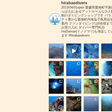
hirabaedivers
2013/04/01open
愛媛県愛南町平碆
らばえ)にあるアットホームな少人
制のダイビングショップです
バラ
ティ豊かな愛南町内海塩子島周辺
案内
ファンダイビングは6名様ま
お受け入れ
ダイバー専門民泊
InoDomari(イノドマリ)も併設して
ます
#hirabaedivers