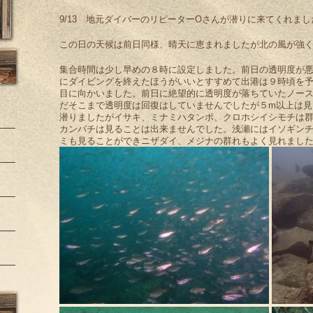
9/13 地元ダイバーのリピーターOさんが潜りに来てくれまし
この日の天候は前日同様、晴天に恵まれましたが北の風が強
集合時間は少し早めの８時に設定しました。前日の透明度が
にダイビングを終えたほうがいいとすすめて出港は９時頃を
目に向かいました。前日に絶望的に透明度が落ちていたノー
だそこまで透明度は回復はしていませんでしたが５m以上は見
潜りましたがイサキ、ミナミハタンポ、クロホシイシモチは
カンパチは見ることは出来ませんでした。浅瀬にはイソギン
ミも見ることができニザダイ、メジナの群れもよく見れまし