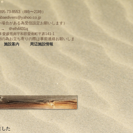
95-73-8553（8時〜21時）
abaedivers@yahoo.co.jp
い場合がある為受信設定お願いします）
D → ＠elh4431q
704 愛媛県南宇和郡愛南町平碆141-1
制の為お立ち寄りの際は事前連絡お願いしま
施設案内
周辺施設情報
ました