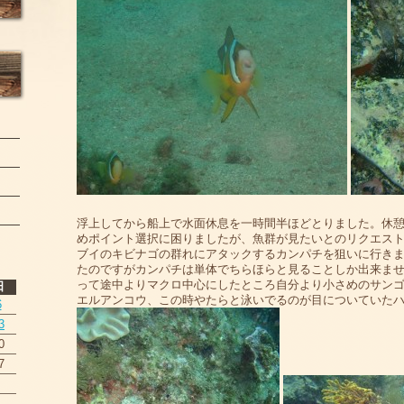
浮上してから船上で水面休息を一時間半ほどとりました。休
めポイント選択に困りましたが、魚群が見たいとのリクエス
ブイのキビナゴの群れにアタックするカンパチを狙いに行き
たのですがカンパチは単体でちらほらと見ることしか出来ま
って途中よりマクロ中心にしたところ自分より小さめのサン
日
エルアンコウ、この時やたらと泳いでるのが目についていた
6
3
0
7