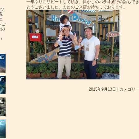
一年ぶりにリピートして頂き、懐かしのパラオ旅行の話もでき
とうございました。またのご来店お待ちしております。
(ひ
数
エ
をご
での
い
2015年9月13日
|
カテゴリー