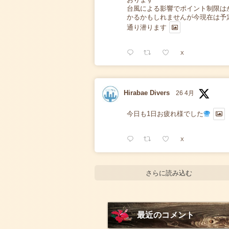
台風による影響でポイント制限は
かるかもしれませんが今現在は予
通り潜ります
X
Hirabae Divers
26 4月
今日も1日お疲れ様でした
X
さらに読み込む
最近のコメント