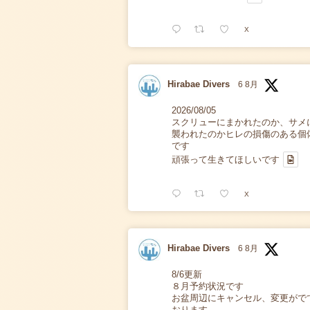
X
Hirabae Divers
6 8月
2026/08/05
スクリューにまかれたのか、サメ
襲われたのかヒレの損傷のある個
です
頑張って生きてほしいです
X
Hirabae Divers
6 8月
8/6更新
８月予約状況です
お盆周辺にキャンセル、変更がで
おります