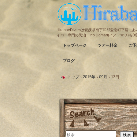
HirabaeDiversは愛媛県南宇和郡愛南町平
イバー専門の民泊 Ino Domari(イノドマリ)
トップページ
ツアー料金
ご予
ブログ
トップ
›
2015年
›
09月
›
13日