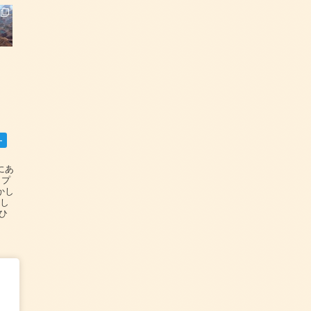
ー
碆にあ
ップ
かし
設し
#ひ