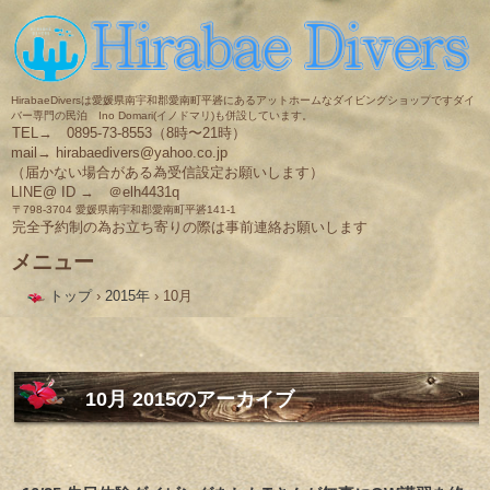
HirabaeDiversは愛媛県南宇和郡愛南町平碆にあるアットホームなダイビングショップですダイ
バー専門の民泊 Ino Domari(イノドマリ)も併設しています。
TEL→ 0895-73-8553（8時〜21時）
mail→ hirabaedivers@yahoo.co.jp
（届かない場合がある為受信設定お願いします）
LINE@ ID → ＠elh4431q
〒798-3704 愛媛県南宇和郡愛南町平碆141-1
完全予約制の為お立ち寄りの際は事前連絡お願いします
メニュー
コ
トップ
›
2015年
›
10月
ン
テ
ン
ツ
へ
ス
10月 2015
のアーカイブ
キ
ッ
プ