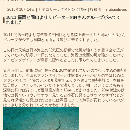
2015年10月14日
|
カテゴリー :
ダイビング情報
|
投稿者 : hirabaedivers
10/11 福岡と岡山よりリピーターのNさんグループが来てく
れました
10/11 開店当時より毎年来て三回目となる陸上班ナオミの同級生のNさん
グループが今年も福岡と岡山より遊びに来てくれました。
この日の天候は日本海上の低気圧の影響で北風が強く吹き曇り空が広が
っていたので肌寒い一日になりました。海況は北西の風が強かったので
ダイビングポイントが島影に隠れるところに限られてしまいました。
集合時間は、前夜に毎年恒例のBBQで前泊していたので少し早めの8時頃
にしました。今回もファンダイバーと体験ダイバーがいたのではじめに
ファンダイバー4名のレンタル器材チェックを終えて9時半前に一本目を
塩子島ノースチャネルインサイドで潜りました。朝一ということもあり
深場に行けば行くほど透明度が良く15ｍほどありました。20ｍ付近の砂
地では長〜いヨウジウオや一見すると小石に見えるサツマカサゴなどが
見られ深場から見上げたときには深度によって魚群が変わっているのが
はっきりと分かれているのがわかりました。