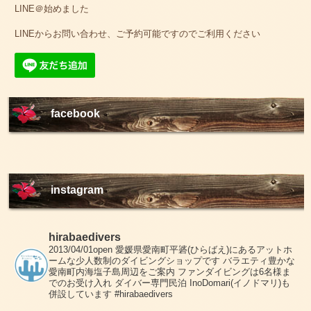
LINE＠始めました
LINEからお問い合わせ、ご予約可能ですのでご利用ください
facebook
instagram
hirabaedivers
2013/04/01open
愛媛県愛南町平碆(ひらばえ)にあるアットホ
ームな少人数制のダイビングショップです
バラエティ豊かな
愛南町内海塩子島周辺をご案内
ファンダイビングは6名様ま
でのお受け入れ
ダイバー専門民泊 InoDomari(イノドマリ)も
併設しています
#hirabaedivers