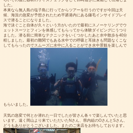
した。
本来なら無人島の塩子島に行ってからツアーを行うのですが今回は天
候、海況の急変が予想されたため平碆港内にある鎌毛インサイドプレイ
スで潜ることになりました。
海で泳ぐこと自体が久々という方がいたので最初にスノーケリングでウ
ェットスーツとフィンを体感してもらってから体験ダイビングにうつり
ました。潜る前に簡単なテクニックをいくつかしたあと水中散歩を40分
程しました。最初の難関でもある水中での呼吸と耳抜きも問題なくこな
してもらったのでスムーズに水中に入ることができ水中景観を楽しんで
もらいました。
天気の急変で何とか潜れた一日でしたが皆さん各々で楽しんでいたと思
います。遠く岡山より来ていただいたNさん、県内組のOさんとSさん、
どうもありがとうございました。またのご来店をお待ちしております。