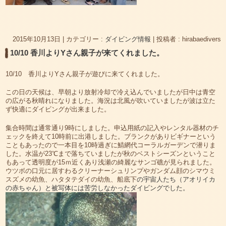
2015年10月13日
|
カテゴリー :
ダイビング情報
|
投稿者 : hirabaedivers
10/10 香川よりYさん親子が来てくれました。
10/10 香川よりYさん親子が遊びに来てくれました。
この日の天候は、早朝より放射冷却で冷え込んでいましたが日中は青空
の広がる秋晴れになりました。海況は北風が吹いていましたが波は立た
ず快適にダイビングが出来ました。
集合時間は通常通り9時にしました。申込用紙の記入やレンタル器材のチ
ェックを終えて10時前に出港しました。ブランクがありビギナーという
こともあったので一本目を10時過ぎに鯖網代コーラルガーデンで潜りま
した。水温が23℃まで落ちていましたが秋のベストシーズンということ
もあって透明度が15ｍ近くあり浅瀬の綺麗なサンゴ礁が見られました。
ウツボの口元に居すわるクリーナーシュリンプやガンダム顔のシマウミ
スズメの幼魚、ハタタテダイの幼魚、船底下
の宇宙人たち（アオリイカ
の赤ちゃん）と被写体には苦労しなかったダイビングでした。