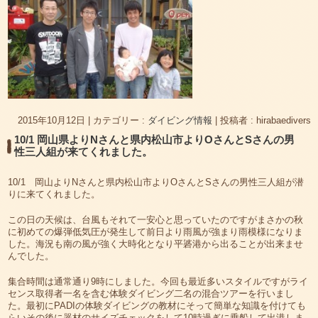
2015年10月12日
|
カテゴリー :
ダイビング情報
|
投稿者 : hirabaedivers
10/1 岡山県よりNさんと県内松山市よりOさんとSさんの男
性三人組が来てくれました。
10/1 岡山よりNさんと県内松山市よりOさんとSさんの男性三人組が潜
りに来てくれました。
この日の天候は、台風もそれて一安心と思っていたのですがまさかの秋
に初めての爆弾低気圧が発生して前日より雨風が強まり雨模様になりま
した。海況も南の風が強く大時化となり平碆港から出ることが出来ませ
んでした。
集合時間は通常通り9時にしました。今回も最近多いスタイルですがライ
センス取得者一名を含む体験ダイビング二名の混合ツアーを行いまし
た。最初にPADIの体験ダイビングの教材にそって簡単な知識を付けても
らいその後に器材のサイズチェックをして10時過ぎに乗船して出港しま