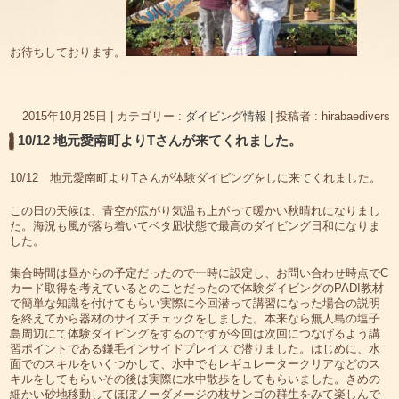
お待ちしております。
2015年10月25日
|
カテゴリー :
ダイビング情報
|
投稿者 : hirabaedivers
10/12 地元愛南町よりTさんが来てくれました。
10/12 地元愛南町よりTさんが体験ダイビングをしに来てくれました。
この日の天候は、青空が広がり気温も上がって暖かい秋晴れになりまし
た。海況も風が落ち着いてベタ凪状態で最高のダイビング日和になりま
した。
集合時間は昼からの予定だったので一時に設定し、お問い合わせ時点でC
カード取得を考えているとのことだったので体験ダイビングのPADI教材
で簡単な知識を付けてもらい実際に今回潜って講習になった場合の説明
を終えてから器材のサイズチェックをしました。本来なら無人島の塩子
島周辺にて体験ダイビングをするのですが今回は次回につなげるよう講
習ポイントである鎌毛インサイドプレイスで潜りました。はじめに、水
面でのスキルをいくつかして、水中でもレギュレータークリアなどのス
キルをしてもらいその後は実際に水中散歩をしてもらいました。きめの
細かい砂地移動してほぼノーダメージの枝サンゴの群生をみて楽しんで