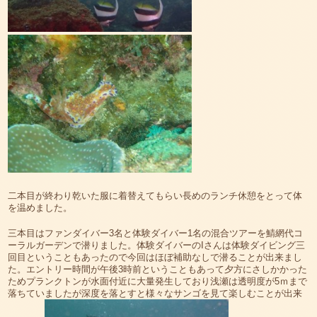
二本目が終わり乾いた服に着替えてもらい長めのランチ休憩をとって体
を温めました。
三本目はファンダイバー3名と体験ダイバー1名の混合ツアーを鯖網代コ
ーラルガーデンで潜りました。体験ダイバーのIさんは体験ダイビング三
回目ということもあったので今回はほぼ補助なしで潜ることが出来まし
た。エントリー時間が午後3時前ということもあって夕方にさしかかった
ためプランクトンが水面付近に大量発生しており浅瀬は透明度が5ｍまで
落ちていましたが深度を落とすと様々なサンゴを見て楽しむことが出来