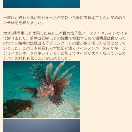
一本目が終わり風が冷たかったので乾いた服に着替えてもらい早めのラ
ンチ休憩を取りました。
大体1時間半ほど休憩したあと二本目の塩子島ノースチャネルインサイド
で潜りました。前半は20ｍほどの深度で移動するので透明度は良かった
のですが後半の浅場は若干プランクトンの量が多く濁った状態になって
いました。この日も相変わらず魚影が濃くメインメンバーのイサキ、ミ
ナミハタンポ、クロホシイシモチに加えてサイズが大きくなっているカ
ンパチの群れも見ることが出来ました。