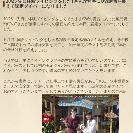
10/25 先日体験ダイビングをしたTさんが無事にOW講習を終
えて認定ダイバーになりました
10/25 先日、体験ダイビングをしてそのままOWの講習に入った地元愛
南町のTさんが無事にすべての講習を終えて本日、認定ダイバーになりま
した。
10/12に体験ダイビングをしある程度の限定水域のスキルを終え、その後
二日間ですべての海洋実習を完了し、約一週間のテスト勉強期間で本日
の最終試験を終えました。
当店では、主にダイビングツアーの方に重点を置いていたのでヒラバエ
ダイバーズとしては初の認定ダイバーがうまれてうれしい限りです。こ
れからも、少しづつですが講習の方も続けていてたらと思います。
これから実際にレジャーと仕事上でも潜る機会があるTさん、水中世界を
楽しんで安全第一で潜って頂けたらと思います。当店初の認定ダイバー
おめでとうございます。そしてありがとうございました。またのご来店