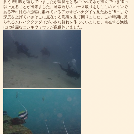
多く透明度が落ちていましたが深度をとるにつれて水が澄んでいき10ｍ
以上見ることが出来ました。通常通りのコース取りをしここのメインで
ある25m付近の漁礁に群れているアカオビハナダイを見たあと15ｍまで
深度を上げていきそこに点在する漁礁を見て回りました。この時期に見
られるムレハタタテダイが小さな群れを作っていました。点在する漁礁
には綺麗なニシキウミウシが数個体いました。