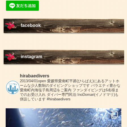
facebook
instagram
hirabaedivers
2013/04/01open
愛媛県愛南町平碆(ひらばえ)にあるアットホ
ームな少人数制のダイビングショップです
バラエティ豊かな
愛南町内海塩子島周辺をご案内
ファンダイビングは6名様ま
でのお受け入れ
ダイバー専門民泊 InoDomari(イノドマリ)も
併設しています
#hirabaedivers