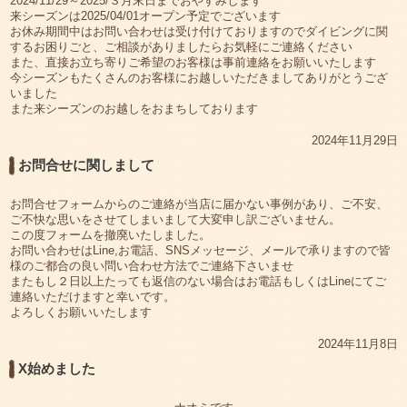
2024/11/29～2025/３月末日までおやすみします
来シーズンは2025/04/01オープン予定でございます
お休み期間中はお問い合わせは受け付けておりますのでダイビングに関
するお困りごと、ご相談がありましたらお気軽にご連絡ください
また、直接お立ち寄りご希望のお客様は事前連絡をお願いいたします
今シーズンもたくさんのお客様にお越しいただきましてありがとうござ
いました
また来シーズンのお越しをおまちしております
2024年11月29日
お問合せに関しまして
お問合せフォームからのご連絡が当店に届かない事例があり、ご不安、
ご不快な思いをさせてしまいまして大変申し訳ございません。
この度フォームを撤廃いたしました。
お問い合わせはLine,お電話、SNSメッセージ、メールで承りますので皆
様のご都合の良い問い合わせ方法でご連絡下さいませ
またもし２日以上たっても返信のない場合はお電話もしくはLineにてご
連絡いただけますと幸いです。
よろしくお願いいたします
2024年11月8日
X始めました