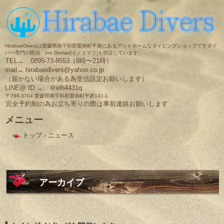
HirabaeDiversは愛媛県南宇和郡愛南町平碆にあるアットホームなダイビングショップですダイ
バー専門の民泊 Ino Domari(イノドマリ)も併設しています。
TEL→ 0895-73-8553（8時〜21時）
mail→ hirabaedivers@yahoo.co.jp
（届かない場合がある為受信設定お願いします）
LINE@ ID → ＠elh4431q
〒798-3704 愛媛県南宇和郡愛南町平碆141-1
完全予約制の為お立ち寄りの際は事前連絡お願いします
メニュー
コ
トップ
›
ニュース
ン
テ
ン
ツ
へ
ス
アーカイブ
キ
ッ
プ