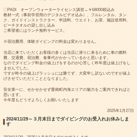
〇PADI オープンウォーターライセンス講習→￥68000税込み
教材一式（事前学習用のデジタルビデオ込み）、フルレンタル、タン
ク、ガイドインストラクター、申請料、ウエイト、お茶、施設使用料、
ビーチタオルの貸し出し込み
ご希望者にはランチ無料サービス。
※宿泊費用、体験ダイビングの料金は変わりません。
当店に来ていただくお客様の多くは当店に潜りに来るために車の燃料
費、交通費、宿泊費、食事代がかかっているかと思います。
なのでダイビング料金の値上げをするのが心苦しく昨年度は値上げをし
ませんでした。
ですが昨今の値上げラッシュには勝てず、大変申し訳ないのですが値上
げさせていただくこととなりました。
安全第一に、せかせかせず愛南町内海エリアの魅力をご案内できればと
思います。
今年度もどうぞよろしくお願いいたします
2025年1月27日
2024/11/29～３月末日までダイビングのお受入れお休みしま
す