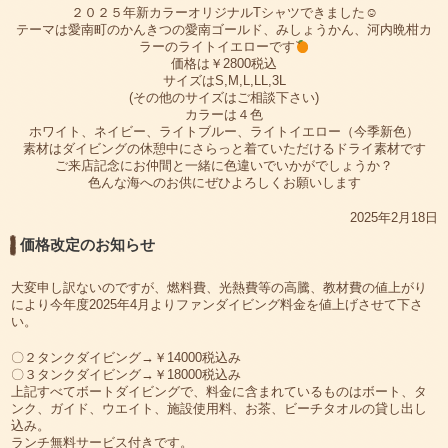
２０２５年新カラーオリジナルTシャツできました☺
テーマは愛南町のかんきつの愛南ゴールド、みしょうかん、河内晩柑カ
ラーのライトイエローです
価格は￥2800税込
サイズはS,M,L,LL,3L
(その他のサイズはご相談下さい)
カラーは４色
ホワイト、ネイビー、ライトブルー、ライトイエロー（今季新色）
素材はダイビングの休憩中にさらっと着ていただけるドライ素材です
ご来店記念にお仲間と一緒に色違いでいかがでしょうか？
色んな海へのお供にぜひよろしくお願いします
2025年2月18日
価格改定のお知らせ
大変申し訳ないのですが、燃料費、光熱費等の高騰、教材費の値上がり
により今年度2025年4月よりファンダイビング料金を値上げさせて下さ
い。
〇２タンクダイビング→￥14000税込み
〇３タンクダイビング→￥18000税込み
上記すべてボートダイビングで、料金に含まれているものはボート、タ
ンク、ガイド、ウエイト、施設使用料、お茶、ビーチタオルの貸し出し
込み。
ランチ無料サービス付きです。