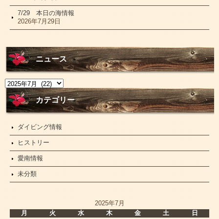
7/29 本日の海情報
2026年7月29日
ニュース
ニ
ュ
ー
カテゴリー
ス
ダイビング情報
ヒストリー
愛南情報
未分類
2025年7月
月
火
水
木
金
土
日