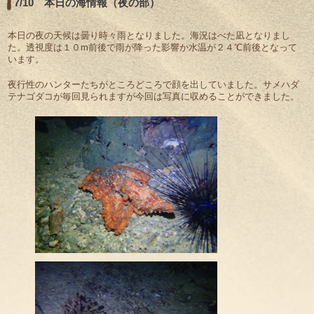
7/10 本日の海情報（夜の部）
本日の夜の天候は曇り時々雨となりました。海況はべた凪となりまし
た。透視度は１０m前後で雨が降った影響か水温が２４℃前後となって
います。
夜行性のハンターたちがところどころで顔を出していました。サメハダ
テナゴダコが毎回見られますが今回は写真に収めることができました。