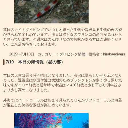
連日のナイトダイビングでいつもと違った生物や普段見る生物の夜の姿
が見られて楽しめています。明日は満月なのでサンゴの産卵が見れたら
と願っています。今週末はのんびりなので興味がある方はご連絡くださ
い。ご来店お待ちしております。
2025年7月10日
|
カテゴリー :
ダイビング情報
|
投稿者 : hirabaedivers
7/10 本日の海情報（昼の部）
本日の天候は曇り時々晴れとなりました。海況は夏らしいべた凪となり
ました。透視度は水面付近は大潮のためプランクトンが多く少し濁り気
味ですが１０m前後と通常時で水温は２４℃前後と少し下がり例年並み
より少し高めになりました。
外海ではハードコーラルはあまり見られませんがソフトコーラルと海藻
が混在した綺麗な景観が楽しめています。