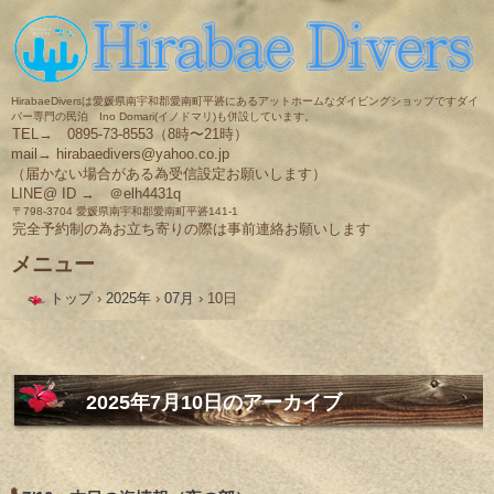
HirabaeDiversは愛媛県南宇和郡愛南町平碆にあるアットホームなダイビングショップですダイ
バー専門の民泊 Ino Domari(イノドマリ)も併設しています。
TEL→ 0895-73-8553（8時〜21時）
mail→ hirabaedivers@yahoo.co.jp
（届かない場合がある為受信設定お願いします）
LINE@ ID → ＠elh4431q
〒798-3704 愛媛県南宇和郡愛南町平碆141-1
完全予約制の為お立ち寄りの際は事前連絡お願いします
メニュー
コ
トップ
›
2025年
›
07月
›
10日
ン
テ
ン
ツ
へ
ス
2025年7月10日
のアーカイブ
キ
ッ
プ