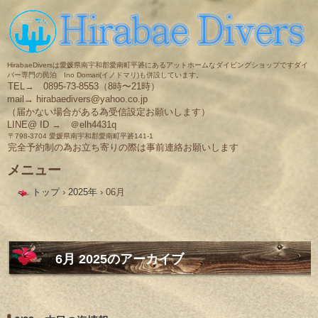
HirabaeDiversは愛媛県南宇和郡愛南町平碆にあるアットホームなダイビングショップですダイ
バー専門の民泊 Ino Domari(イノドマリ)も併設しています。
TEL→ 0895-73-8553（8時〜21時）
mail→ hirabaedivers@yahoo.co.jp
（届かない場合がある為受信設定お願いします）
LINE@ ID → ＠elh4431q
〒798-3704 愛媛県南宇和郡愛南町平碆141-1
完全予約制の為お立ち寄りの際は事前連絡お願いします
メニュー
コ
トップ
›
2025年
›
06月
ン
テ
ン
ツ
へ
ス
6月 2025
のアーカイブ
キ
ッ
プ