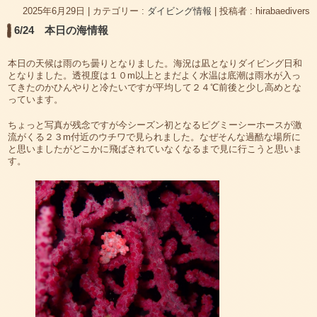
2025年6月29日
|
カテゴリー :
ダイビング情報
|
投稿者 : hirabaedivers
6/24 本日の海情報
本日の天候は雨のち曇りとなりました。海況は凪となりダイビング日和
となりました。透視度は１０m以上とまだよく水温は底潮は雨水が入っ
てきたのかひんやりと冷たいですが平均して２４℃前後と少し高めとな
っています。
ちょっと写真が残念ですが今シーズン初となるピグミーシーホースが激
流がくる２３m付近のウチワで見られました。なぜそんな過酷な場所に
と思いましたがどこかに飛ばされていなくなるまで見に行こうと思いま
す。