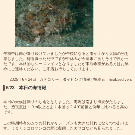
午前中は雨が降り続けていましたが午後になると雨が上がり太陽の光を
感じました。梅雨真っただ中ですが中休みが今週末にありそうで良かっ
たです。本格的なシーズンインとなりましたが来店希望がある方はお早
めにご連絡ください。ご来店お待ちしております。
2025年6月24日
|
カテゴリー :
ダイビング情報
|
投稿者 : hirabaedivers
6/23 本日の海情報
本日の天候は曇りのち雨となりました。海況は南より風波がたちまし
た。透視度は１０m以上とよく水温は２４℃前後と例年に比べると高め
です。
この時期特有のムツの群れが今シーズンも大きな群れになりつつありま
す。うまくシコロサンゴの間に擬態したカサゴなども見られました。