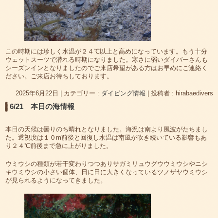
この時期には珍しく水温が２４℃以上と高めになっています。もう十分
ウェットスーツで潜れる時期になりました。寒さに弱いダイバーさんも
シーズンインとなりましたのでご来店希望がある方はお早めにご連絡く
ださい。ご来店お待ちしております。
2025年6月22日
|
カテゴリー :
ダイビング情報
|
投稿者 : hirabaedivers
6/21 本日の海情報
本日の天候は曇りのち晴れとなりました。海況は南より風波がたちまし
た。透視度は１０m前後と回復し水温は南風が吹き続いている影響もあ
り２４℃前後まで急に上がりました。
ウミウシの種類が若干変わりつつありサガミリュウグウウミウシやニシ
キウミウシの小さい個体、日に日に大きくなっているツノザヤウミウシ
が見られるようになってきました。