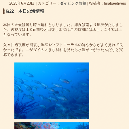
2025年6月23日
|
カテゴリー :
ダイビング情報
|
投稿者 : hirabaedivers
6/22 本日の海情報
本日の天候は曇り時々晴れとなりました。海況は南より風波がたちまし
た。透視度は１０m前後と回復し水温はこの時期には珍しく２４℃以上
となっています。
久々に透視度が回復し魚群やソフトコーラルの鮮やかさがよく見れて良
かったです。ニザダイの大きな群れを見たら水温が上がったんだなと実
感できます。