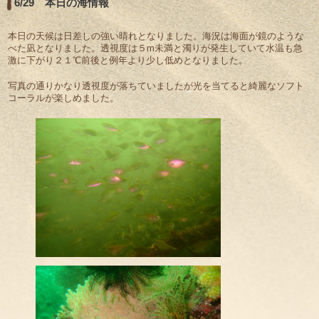
6/29 本日の海情報
本日の天候は日差しの強い晴れとなりました。海況は海面が鏡のような
べた凪となりました。透視度は５m未満と濁りが発生していて水温も急
激に下がり２１℃前後と例年より少し低めとなりました。
写真の通りかなり透視度が落ちていましたが光を当てると綺麗なソフト
コーラルが楽しめました。