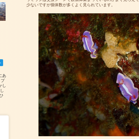
少ないですが個体数が多くよく見られています。
ー
碆にあ
ップ
かし
設し
#ひ