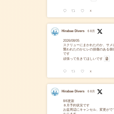
X
Hirabae Divers
6 8月
2026/08/05
スクリューにまかれたのか、サメ
襲われたのかヒレの損傷のある個
です
頑張って生きてほしいです
X
Hirabae Divers
6 8月
8/6更新
８月予約状況です
お盆周辺にキャンセル、変更がで
おります