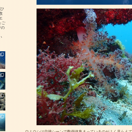
(ひ
数
エ
をご
での
い
ウミウシは交接シーンで数個体集まっているのがよく見らえ