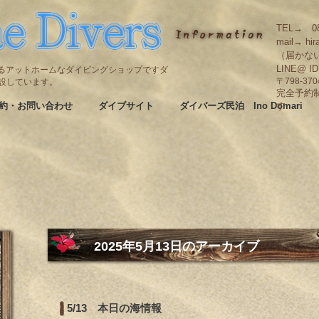
TEL→ 08
mail→ hir
（届かな
LINE@ I
碆にあるアットホームなダイビングショップですダ
も併設しています。
〒798-3
完全予約
約・お問い合わせ
ダイブサイト
ダイバーズ民泊 Ino Domari
す
2025年5月13日
のアーカイブ
5/13 本日の海情報