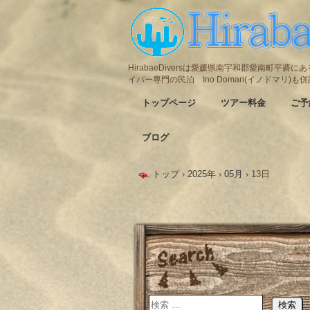
HirabaeDiversは愛媛県南宇和郡愛南町平
イバー専門の民泊 Ino Domari(イノドマリ)
トップページ
ツアー料金
ご予
ブログ
トップ
›
2025年
›
05月
›
13日