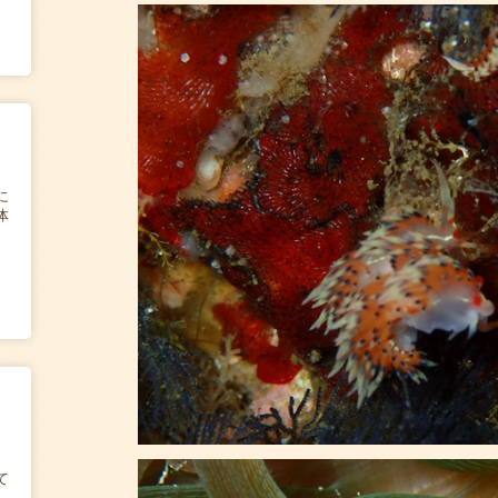
に
体
て