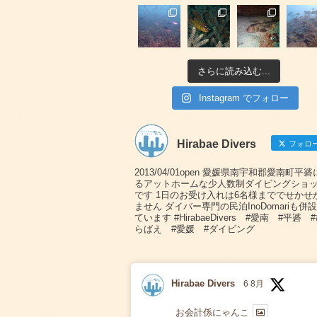
さらに読み込む...
Instagram でフォロー
Hirabae Divers
フォロ
2013/04/01open 愛媛県南宇和郡愛南町平
るアットホームな少人数制ダイビングショ
です 1日のお受け入れは6名様まででせかせ
ません ダイバー専門の民泊InoDomariも併
ています #HirabaeDivers #愛南 #平碆 
らばえ #愛媛 #ダイビング
Hirabae Divers
6 8月
お会計係にゃんこ