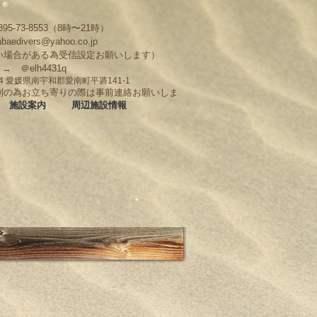
95-73-8553（8時〜21時）
abaedivers@yahoo.co.jp
い場合がある為受信設定お願いします）
D → ＠elh4431q
704 愛媛県南宇和郡愛南町平碆141-1
制の為お立ち寄りの際は事前連絡お願いしま
施設案内
周辺施設情報