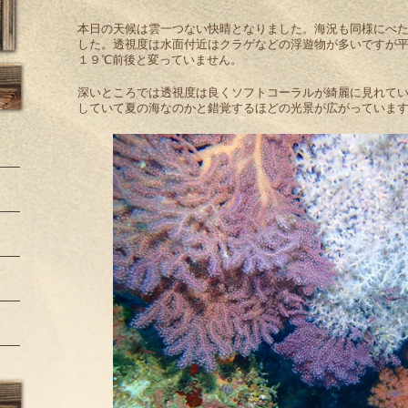
本日の天候は雲一つない快晴となりました。海況も同様にべ
した。透視度は水面付近はクラゲなどの浮遊物が多いですが平
１９℃前後と変っていません。
深いところでは透視度は良くソフトコーラルが綺麗に見れて
していて夏の海なのかと錯覚するほどの光景が広がっていま