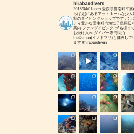
hirabaedivers
2013/04/01open
愛媛県愛南町平碆
らばえ)にあるアットホームな少人
制のダイビングショップです
バラ
ティ豊かな愛南町内海塩子島周辺
案内
ファンダイビングは6名様ま
お受け入れ
ダイバー専門民泊
InoDomari(イノドマリ)も併設して
ます
#hirabaedivers