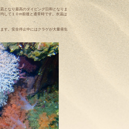
た凪となり最高のダイビング日和となりま
均して１０m前後と通常時です。水温は
います。安全停止中にはクラゲが大量発生
す