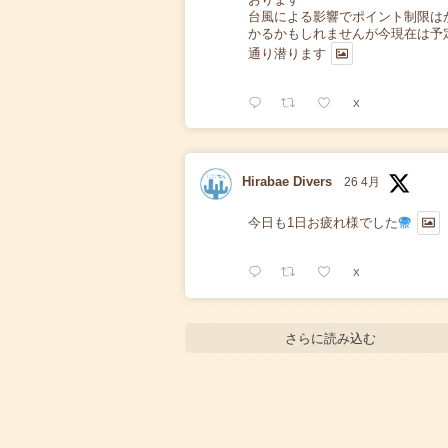
台風による影響でポイント制限は
かるかもしれませんが今現在は予
通り潜ります
X
Hirabae Divers
26 4月
今日も1日お疲れ様でした
X
さらに読み込む