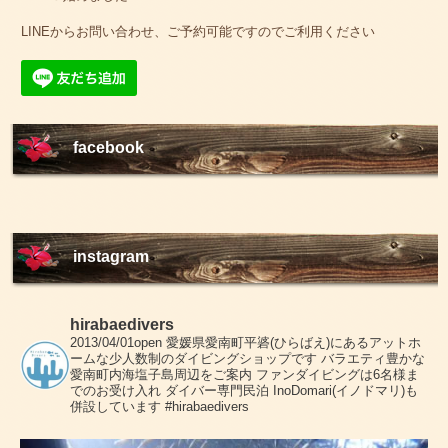
LINEからお問い合わせ、ご予約可能ですのでご利用ください
facebook
instagram
hirabaedivers
2013/04/01open
愛媛県愛南町平碆(ひらばえ)にあるアットホ
ームな少人数制のダイビングショップです
バラエティ豊かな
愛南町内海塩子島周辺をご案内
ファンダイビングは6名様ま
でのお受け入れ
ダイバー専門民泊 InoDomari(イノドマリ)も
併設しています
#hirabaedivers