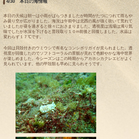
4/30 本日の海情報
本日の天候は朝一は小雨がぱらつきましたが時間がたつにつれて雨もや
み曇り空が広がりました。海況は午前中は北西の風が強く吹いて荒れて
いましたが昼を過ぎると徐々におさまりました。透視度は浅場は濁り気
味でしたが水深を下げると普段取り１０m前後と回復しました。水温は
変わらず１７℃です。
今回は貝殻付きのウミウシで有名なコンシボリガイが見られました。透
視度が回復したのでソフトコーラルの景観が見れて色鮮やかな海中世界
が楽しめました。今シーズンはこの時期からアカホシカクレエビがよく
見られています。他の甲殻類も早めに見られそうです。