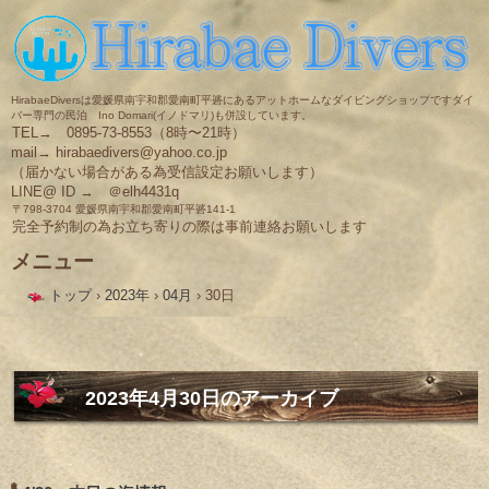
HirabaeDiversは愛媛県南宇和郡愛南町平碆にあるアットホームなダイビングショップですダイ
バー専門の民泊 Ino Domari(イノドマリ)も併設しています。
TEL→ 0895-73-8553（8時〜21時）
mail→ hirabaedivers@yahoo.co.jp
（届かない場合がある為受信設定お願いします）
LINE@ ID → ＠elh4431q
〒798-3704 愛媛県南宇和郡愛南町平碆141-1
完全予約制の為お立ち寄りの際は事前連絡お願いします
メニュー
コ
トップ
›
2023年
›
04月
›
30日
ン
テ
ン
ツ
へ
ス
2023年4月30日
のアーカイブ
キ
ッ
プ