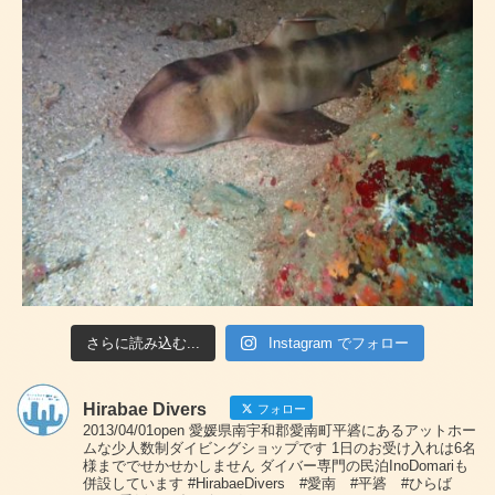
さらに読み込む...
Instagram でフォロー
Hirabae Divers
フォロー
2013/04/01open 愛媛県南宇和郡愛南町平碆にあるアットホー
ムな少人数制ダイビングショップです 1日のお受け入れは6名
様まででせかせかしません ダイバー専門の民泊InoDomariも
併設しています #HirabaeDivers #愛南 #平碆 #ひらば