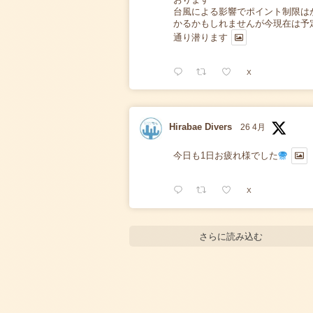
台風による影響でポイント制限は
かるかもしれませんが今現在は予
通り潜ります
X
Hirabae Divers
26 4月
今日も1日お疲れ様でした
X
さらに読み込む