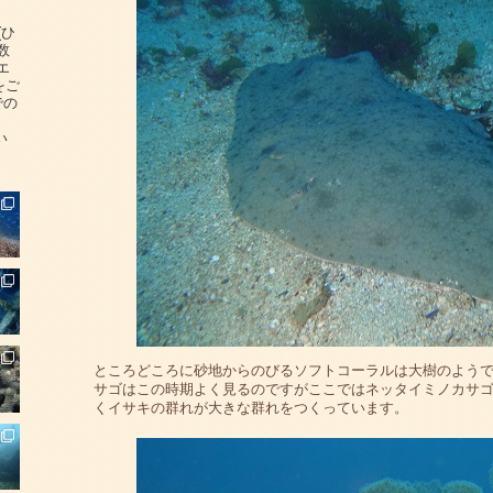
(ひ
数
エ
をご
での
い
ところどころに砂地からのびるソフトコーラルは大樹のよう
サゴはこの時期よく見るのですがここではネッタイミノカサ
くイサキの群れが大きな群れをつくっています。