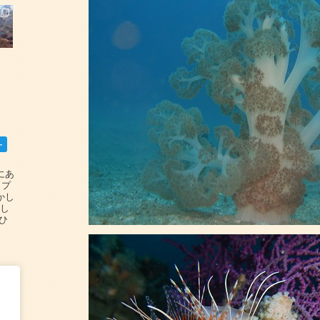
ー
碆にあ
ップ
かし
設し
#ひ