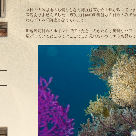
本日の天候は雨のち曇りとなり海況は東からの風が吹いてい
問題ありませんでした。透視度は雨の影響は水面付近のみで深
わらず１８℃前後となっています。
船越運河付近のポイントで潜ったところかわらず綺麗なソフ
広がっているところではここでしか見れないウミエラも見ら