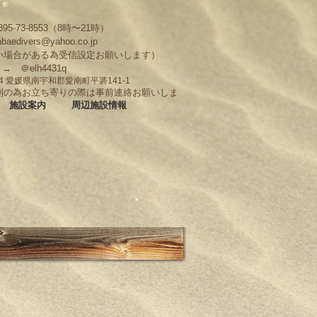
95-73-8553（8時〜21時）
abaedivers@yahoo.co.jp
い場合がある為受信設定お願いします）
D → ＠elh4431q
704 愛媛県南宇和郡愛南町平碆141-1
制の為お立ち寄りの際は事前連絡お願いしま
施設案内
周辺施設情報