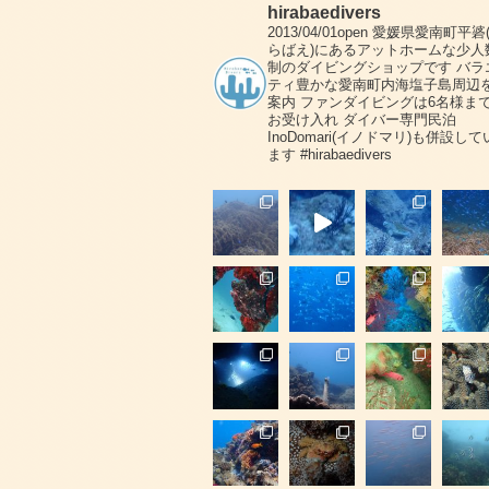
hirabaedivers
2013/04/01open
愛媛県愛南町平碆
らばえ)にあるアットホームな少人
制のダイビングショップです
バラ
ティ豊かな愛南町内海塩子島周辺
案内
ファンダイビングは6名様ま
お受け入れ
ダイバー専門民泊
InoDomari(イノドマリ)も併設して
ます
#hirabaedivers