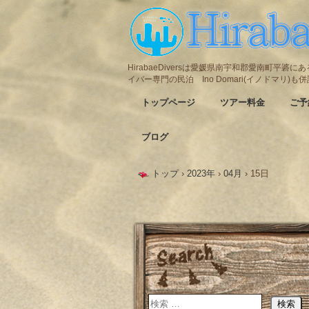
HirabaeDiversは愛媛県南宇和郡愛南町平
イバー専門の民泊 Ino Domari(イノドマリ)
トップページ
ツアー料金
ご予
ブログ
トップ
›
2023年
›
04月
›
15日