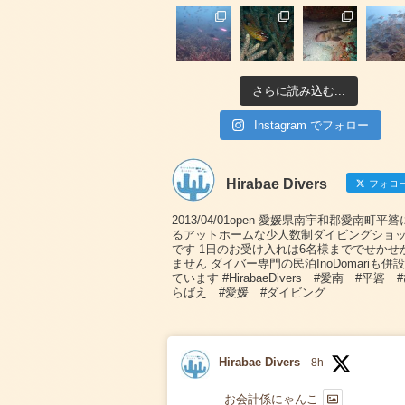
さらに読み込む...
Instagram でフォロー
Hirabae Divers
フォロ
2013/04/01open 愛媛県南宇和郡愛南町平
るアットホームな少人数制ダイビングショ
です 1日のお受け入れは6名様まででせかせ
ません ダイバー専門の民泊InoDomariも併
ています #HirabaeDivers #愛南 #平碆 
らばえ #愛媛 #ダイビング
Hirabae Divers
8h
お会計係にゃんこ