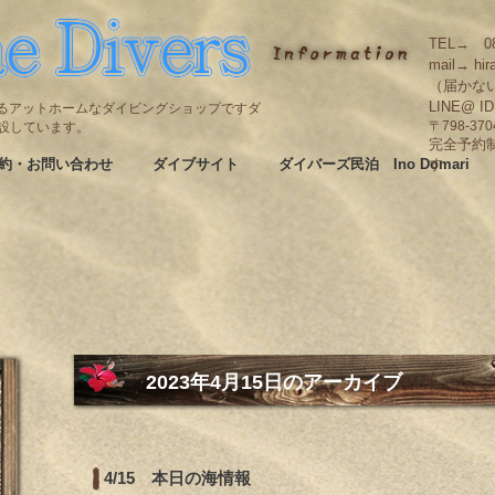
TEL→ 08
mail→ hir
（届かな
LINE@ I
碆にあるアットホームなダイビングショップですダ
も併設しています。
〒798-3
完全予約
約・お問い合わせ
ダイブサイト
ダイバーズ民泊 Ino Domari
す
2023年4月15日
のアーカイブ
4/15 本日の海情報