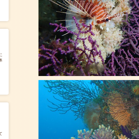
に
体
て