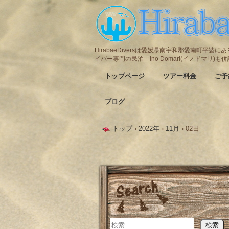
HirabaeDiversは愛媛県南宇和郡愛南町平
イバー専門の民泊 Ino Domari(イノドマリ)
トップページ
ツアー料金
ご予
ブログ
トップ
›
2022年
›
11月
›
02日