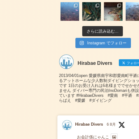
さらに読み込む...
Instagram でフォロー
Hirabae Divers
フォロ
2013/04/01open 愛媛県南宇和郡愛南町平
るアットホームな少人数制ダイビングショ
です 1日のお受け入れは6名様まででせかせ
ません ダイバー専門の民泊InoDomariも併
ています #HirabaeDivers #愛南 #平碆 
らばえ #愛媛 #ダイビング
Hirabae Divers
6 8月
お会計係にゃんこ