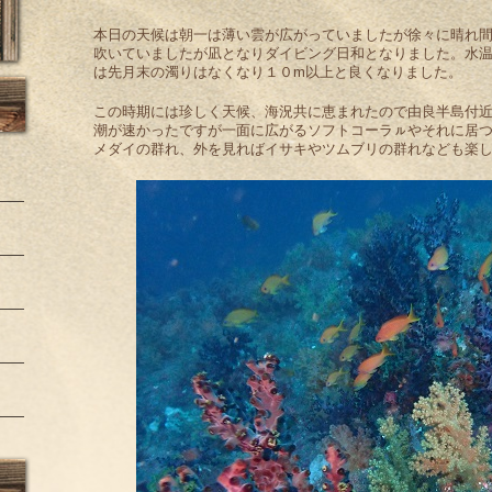
本日の天候は朝一は薄い雲が広がっていましたが徐々に晴れ
吹いていましたが凪となりダイビング日和となりました。水
は先月末の濁りはなくなり１０m以上と良くなりました。
この時期には珍しく天候、海況共に恵まれたので由良半島付
潮が速かったですが一面に広がるソフトコーラㇽやそれに居
メダイの群れ、外を見ればイサキやツムブリの群れなども楽