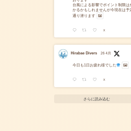
台風による影響でポイント制限は
かるかもしれませんが今現在は予
通り潜ります
X
Hirabae Divers
26 4月
今日も1日お疲れ様でした
X
さらに読み込む