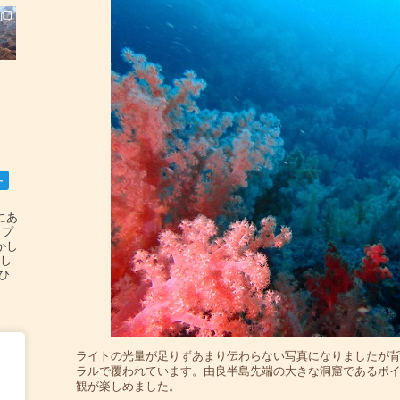
ー
碆にあ
ップ
かし
設し
#ひ
ライトの光量が足りずあまり伝わらない写真になりましたが
ラルで覆われています。由良半島先端の大きな洞窟であるポ
観が楽しめました。