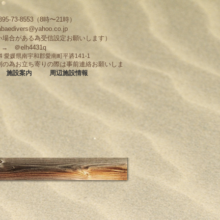
95-73-8553（8時〜21時）
abaedivers@yahoo.co.jp
い場合がある為受信設定お願いします）
D → ＠elh4431q
704 愛媛県南宇和郡愛南町平碆141-1
制の為お立ち寄りの際は事前連絡お願いしま
施設案内
周辺施設情報