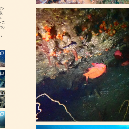
(ひ
数
エ
をご
での
い