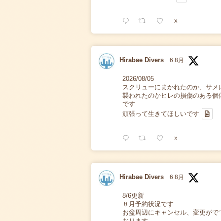
X
Hirabae Divers
6 8月
2026/08/05
スクリューにまかれたのか、サメ
襲われたのかヒレの損傷のある個
です
頑張って生きてほしいです
X
Hirabae Divers
6 8月
8/6更新
８月予約状況です
お盆周辺にキャンセル、変更がで
おります