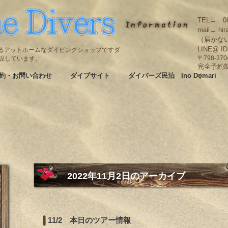
TEL→ 08
mail→ hir
（届かな
LINE@ I
碆にあるアットホームなダイビングショップですダ
も併設しています。
〒798-3
完全予約
約・お問い合わせ
ダイブサイト
ダイバーズ民泊 Ino Domari
す
2022年11月2日
のアーカイブ
11/2 本日のツアー情報