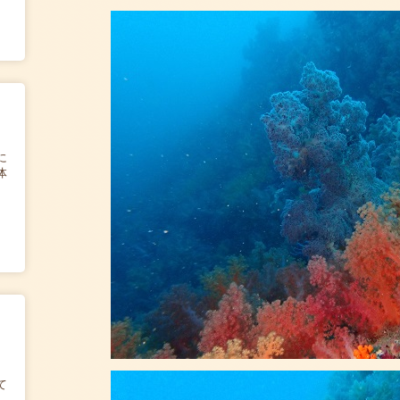
に
体
て