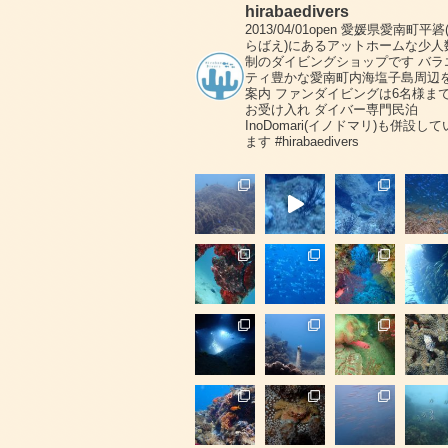
hirabaedivers
2013/04/01open
愛媛県愛南町平碆
らばえ)にあるアットホームな少人
制のダイビングショップです
バラ
ティ豊かな愛南町内海塩子島周辺
案内
ファンダイビングは6名様ま
お受け入れ
ダイバー専門民泊
InoDomari(イノドマリ)も併設して
ます
#hirabaedivers