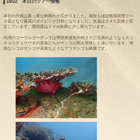
10/22 本日のツアー情報
本日の天候は真っ青な秋晴れが広がりました。海況もほぼ無風状態でベ
タ凪となり最高のダイビング日和となりました。水温は２４℃前後と安
定しています。透視度は１０m未満と少し落ちています。
内湾のコーラルガーデンでは季節来遊魚や何タラ三兄弟のようなミスジ
チョウチョウウオの若魚たちがサンゴの間を所狭しと泳いでいます。奇
抜なシコロサンゴや花束なようなアワサンゴも綺麗です。