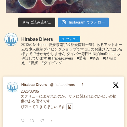
さらに読み込む...
Instagram でフォロー
Hirabae Divers
フォロー
2013/04/01open 愛媛県南宇和郡愛南町平碆にあるアットホー
ムな少人数制ダイビングショップです 1日のお受け入れは6名
様まででせかせかしません ダイバー専門の民泊InoDomariも
併設しています #HirabaeDivers #愛南 #平碆 #ひらば
え #愛媛 #ダイビング
Hirabae Divers
@hirabaedivers
·
6h
2026/08/05
スクリューにまかれたのか、サメに襲われたのかヒレの損
傷のある個体です
頑張って生きてほしいです
X