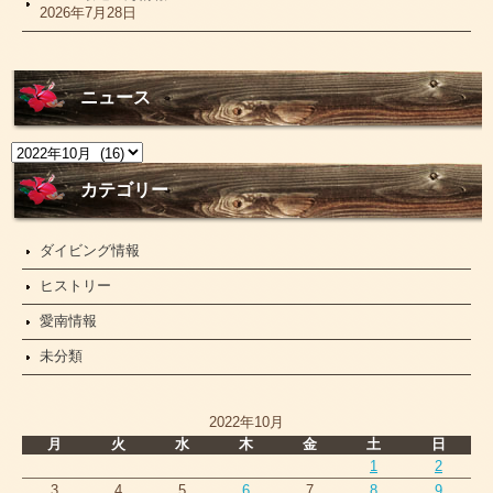
2026年7月28日
ニュース
ニ
ュ
ー
カテゴリー
ス
ダイビング情報
ヒストリー
愛南情報
未分類
2022年10月
月
火
水
木
金
土
日
1
2
3
4
5
6
7
8
9