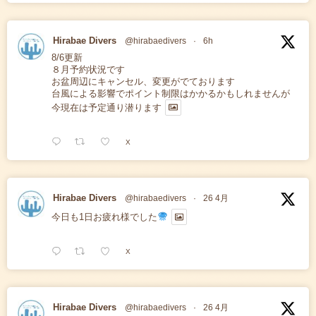
Hirabae Divers
@hirabaedivers
·
6h
8/6更新
８月予約状況です
お盆周辺にキャンセル、変更がでております
台風による影響でポイント制限はかかるかもしれませんが
今現在は予定通り潜ります
X
Hirabae Divers
@hirabaedivers
·
26 4月
今日も1日お疲れ様でした
X
Hirabae Divers
@hirabaedivers
·
26 4月