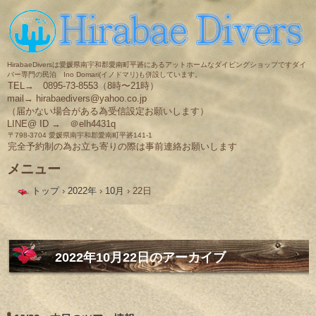
HirabaeDiversは愛媛県南宇和郡愛南町平碆にあるアットホームなダイビングショップですダイ
バー専門の民泊 Ino Domari(イノドマリ)も併設しています。
TEL→ 0895-73-8553（8時〜21時）
mail→ hirabaedivers@yahoo.co.jp
（届かない場合がある為受信設定お願いします）
LINE@ ID → ＠elh4431q
〒798-3704 愛媛県南宇和郡愛南町平碆141-1
完全予約制の為お立ち寄りの際は事前連絡お願いします
メニュー
コ
トップ
›
2022年
›
10月
›
22日
ン
テ
ン
ツ
へ
ス
2022年10月22日
のアーカイブ
キ
ッ
プ