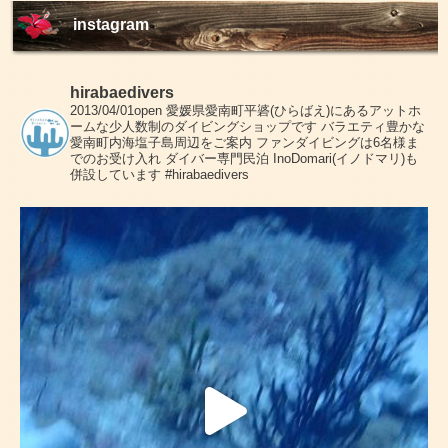
instagram
hirabaedivers
2013/04/01open
愛媛県愛南町平碆(ひらばえ)にあるアットホ
ームな少人数制のダイビングショップです
バラエティ豊かな
愛南町内海塩子島周辺をご案内
ファンダイビングは6名様ま
でのお受け入れ
ダイバー専門民泊 InoDomari(イノドマリ)も
併設しています
#hirabaedivers