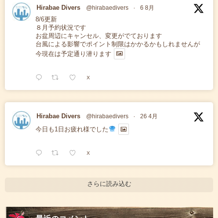
Hirabae Divers
@hirabaedivers
·
6 8月
8/6更新
８月予約状況です
お盆周辺にキャンセル、変更がでております
台風による影響でポイント制限はかかるかもしれませんが
今現在は予定通り潜ります
X
Hirabae Divers
@hirabaedivers
·
26 4月
今日も1日お疲れ様でした
X
さらに読み込む