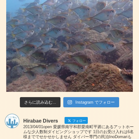
さらに読み込む...
Instagram でフォロー
Hirabae Divers
フォロー
2013/04/01open 愛媛県南宇和郡愛南町平碆にあるアットホー
ムな少人数制ダイビングショップです 1日のお受け入れは6名
様まででせかせかしません ダイバー専門の民泊InoDomariも