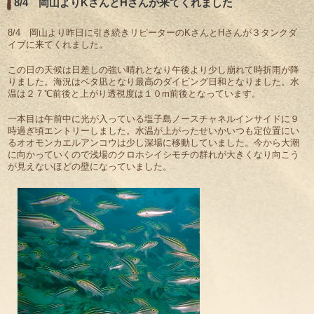
8/4 岡山よりKさんとHさんが来てくれました
8/4 岡山より昨日に引き続きリピーターのKさんとHさんが３タンクダ
イブに来てくれました。
この日の天候は日差しの強い晴れとなり午後より少し崩れて時折雨が降
りました。海況はベタ凪となり最高のダイビング日和となりました。水
温は２７℃前後と上がり透視度は１０m前後となっています。
一本目は午前中に光が入っている塩子島ノースチャネルインサイドに９
時過ぎ頃エントリーしました。水温が上がったせいかいつも定位置にい
るオオモンカエルアンコウは少し深場に移動していました。今から大潮
に向かっていくので浅場のクロホシイシモチの群れが大きくなり向こう
が見えないほどの壁になっていました。