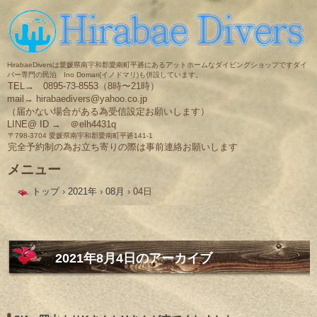
HirabaeDiversは愛媛県南宇和郡愛南町平碆にあるアットホームなダイビングショップですダイ
バー専門の民泊 Ino Domari(イノドマリ)も併設しています。
TEL→ 0895-73-8553（8時〜21時）
mail→ hirabaedivers@yahoo.co.jp
（届かない場合がある為受信設定お願いします）
LINE@ ID → ＠elh4431q
〒798-3704 愛媛県南宇和郡愛南町平碆141-1
完全予約制の為お立ち寄りの際は事前連絡お願いします
メニュー
コ
トップ
›
2021年
›
08月
›
04日
ン
テ
ン
ツ
へ
ス
2021年8月4日
のアーカイブ
キ
ッ
プ