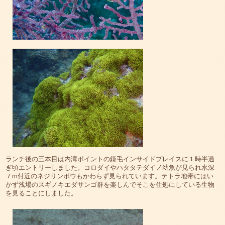
ランチ後の三本目は内湾ポイントの鎌毛インサイドプレイスに１時半過
ぎ頃エントリーしました。コロダイやハタタテダイノ幼魚が見られ水深
７m付近のネジリンボウもかわらず見られています。テトラ地帯にはい
かず浅場のスギノキエダサンゴ群を楽しんでそこを住処にしている生物
を見ることにしました。