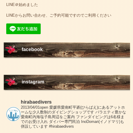
LINE＠始めました
LINEからお問い合わせ、ご予約可能ですのでご利用ください
facebook
instagram
hirabaedivers
2013/04/01open
愛媛県愛南町平碆(ひらばえ)にあるアットホ
ームな少人数制のダイビングショップです
バラエティ豊かな
愛南町内海塩子島周辺をご案内
ファンダイビングは6名様ま
でのお受け入れ
ダイバー専門民泊 InoDomari(イノドマリ)も
併設しています
#hirabaedivers