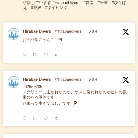
併設しています #HirabaeDivers #愛南 #平碆 #ひらば
え #愛媛 #ダイビング
Hirabae Divers
@hirabaedivers
·
6 8月
お会計係にゃんこ
X
Hirabae Divers
@hirabaedivers
·
6 8月
2026/08/05
スクリューにまかれたのか、サメに襲われたのかヒレの損
傷のある個体です
頑張って生きてほしいです
X