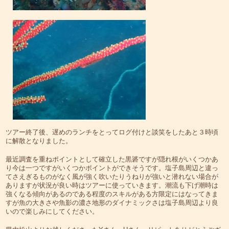
ツアー終了後、遅めのランチをとってログ付けと談笑をしたあと３時頃
に解散となりました。
最近調査を重ねポイントとして確立した黒碆ですが隠れ根がいくつかあ
り今は一つですがいくつかポイントができそうです。塩子島周辺と違っ
てさえぎるものがなく風が強く吹いたりうねりが強いと潜れない場合が
ありますが状況が良い時はツアーに使っていきます。潮流も下げ潮時は
強くなる傾向があるのである程度のスキルがある方限定にはなってきま
すが魚の大きさや魚影の濃さ地形のダイナミックさは塩子島周辺より良
いので楽しみにしてください。