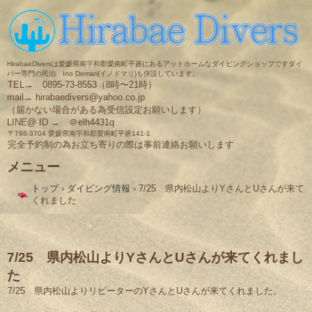
HirabaeDiversは愛媛県南宇和郡愛南町平碆にあるアットホームなダイビングショップですダイ
バー専門の民泊 Ino Domari(イノドマリ)も併設しています。
TEL→ 0895-73-8553（8時〜21時）
mail→ hirabaedivers@yahoo.co.jp
（届かない場合がある為受信設定お願いします）
LINE@ ID → ＠elh4431q
〒798-3704 愛媛県南宇和郡愛南町平碆141-1
完全予約制の為お立ち寄りの際は事前連絡お願いします
メニュー
コ
トップ
›
ダイビング情報
›
7/25 県内松山よりYさんとUさんが来て
ン
くれました
テ
ン
ツ
へ
ス
7/25 県内松山よりYさんとUさんが来てくれまし
キ
た
ッ
プ
7/25 県内松山よりリピーターのYさんとUさんが来てくれました。