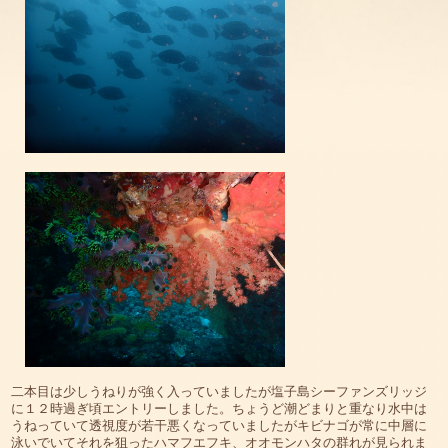
二本目は少しうねりが強く入っていましたが塩子島シーファンズリッジ
に１２時過ぎ頃エントリーしました。ちょうど潮どまりと重なり水中は
うねっていて透視度が若干悪くなっていましたがキビナゴが常に中層に
泳いでいてそれを狙ったハマフエフキ、オオモンハタの群れが見られま