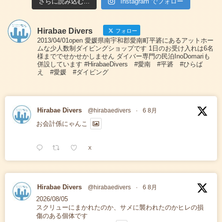
さらに読み込む...
Instagram でフォロー
Hirabae Divers
フォロー
2013/04/01open 愛媛県南宇和郡愛南町平碆にあるアットホー
ムな少人数制ダイビングショップです 1日のお受け入れは6名
様まででせかせかしません ダイバー専門の民泊InoDomariも
併設しています #HirabaeDivers #愛南 #平碆 #ひらば
え #愛媛 #ダイビング
Hirabae Divers
@hirabaedivers
·
6 8月
お会計係にゃんこ
X
Hirabae Divers
@hirabaedivers
·
6 8月
2026/08/05
スクリューにまかれたのか、サメに襲われたのかヒレの損
傷のある個体です