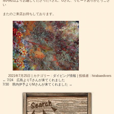
県内松山よりお越しくださったYさん、Uさん、リピートありがとうござ
い
またのご来店お待ちしております。
2021年7月25日
|
カテゴリー :
ダイビング情報
|
投稿者 : hirabaedivers
←
7/24 広島よりTさんが来てくれました
7/30 県内伊予よりMさんが来てくれました
→