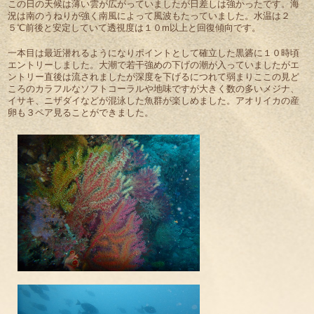
この日の天候は薄い雲が広がっていましたが日差しは強かったです。海
況は南のうねりが強く南風によって風波もたっていました。水温は２
５℃前後と安定していて透視度は１０m以上と回復傾向です。
一本目は最近潜れるようになりポイントとして確立した黒碆に１０時頃
エントリーしました。大潮で若干強めの下げの潮が入っていましたがエ
ントリー直後は流されましたが深度を下げるにつれて弱まりここの見ど
ころのカラフルなソフトコーラルや地味ですが大きく数の多いメジナ、
イサキ、ニザダイなどが混泳した魚群が楽しめました。アオリイカの産
卵も３ペア見ることができました。