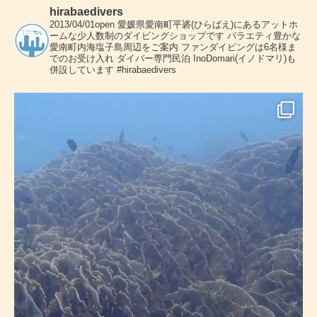
hirabaedivers
2013/04/01open
愛媛県愛南町平碆(ひらばえ)にあるアットホ
ームな少人数制のダイビングショップです
バラエティ豊かな
愛南町内海塩子島周辺をご案内
ファンダイビングは6名様ま
でのお受け入れ
ダイバー専門民泊 InoDomari(イノドマリ)も
併設しています
#hirabaedivers