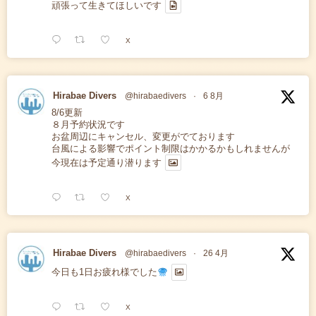
頑張って生きてほしいです
X
Hirabae Divers
@hirabaedivers
·
6 8月
8/6更新
８月予約状況です
お盆周辺にキャンセル、変更がでております
台風による影響でポイント制限はかかるかもしれませんが
今現在は予定通り潜ります
X
Hirabae Divers
@hirabaedivers
·
26 4月
今日も1日お疲れ様でした
X