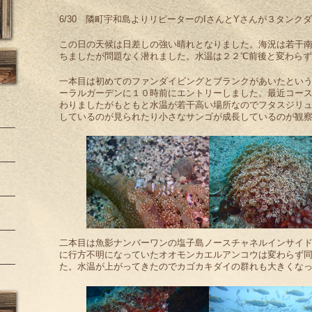
6/30 隣町宇和島よりリピーターのIさんとYさんが３タンク
この日の天候は日差しの強い晴れとなりました。海況は若干
ちましたが問題なく潜れました。水温は２２℃前後と変わらず
一本目は初めてのファンダイビングとブランクがあいたとい
ーラルガーデンに１０時前にエントリーしました。最近コー
わりましたがもともと水温が若干高い場所なのでフタスジリ
しているのが見られたり小さなサンゴが成長しているのが観
二本目は魚影ナンバーワンの塩子島ノースチャネルインサイ
に行方不明になっていたオオモンカエルアンコウは変わらず
た。水温が上がってきたのでカゴカキダイの群れも大きくな