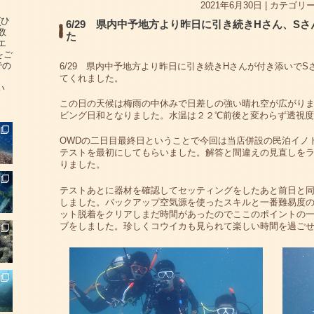
2021年6月30日
|
カテゴリー
(ひ
6/29 県内中予地方より昨日に引き続きHさん、S
数
た
エ
をご
での
6/29 県内中予地方より昨日に引き続きHさんが付き添いで
てくれました。
い
この日の天候は梅雨の中休みで日差しの強い晴れ空が広がり
ビング日和となりました。水温は２２℃前後と変わらず透視度
OWDの二日目最終日ということで今回は当店併設の民泊イノ
テストを最初にしてもらいました。解答と間違えの見直しを
りました。
テストあとに器材を確認してセッティングをしたあと前日と
しました。バックアップ空気源を使ったスキルと一番難易度
ット脱着をクリアしまだ時間があったのでここのポイントの
ブをしました。珍しくコウイカも見られて楽しい時間を過ご