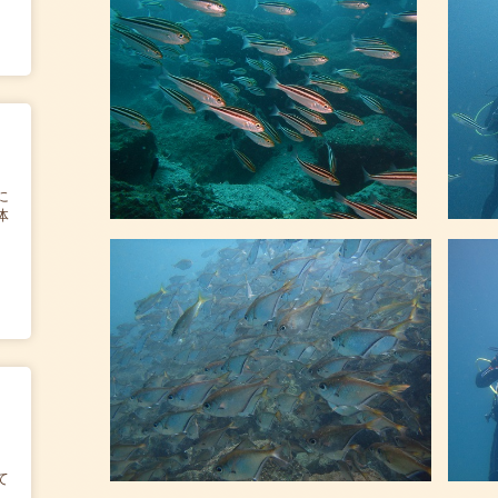
に
体
て