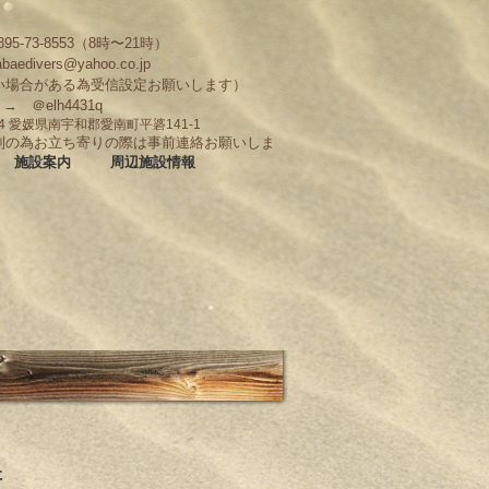
95-73-8553（8時〜21時）
abaedivers@yahoo.co.jp
い場合がある為受信設定お願いします）
D → ＠elh4431q
704 愛媛県南宇和郡愛南町平碆141-1
制の為お立ち寄りの際は事前連絡お願いしま
施設案内
周辺施設情報
た