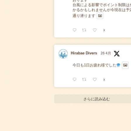
台風による影響でポイント制限は
かるかもしれませんが今現在は予
通り潜ります
X
Hirabae Divers
26 4月
今日も1日お疲れ様でした
X
さらに読み込む