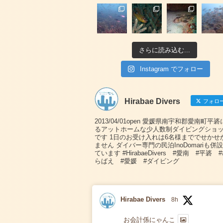
さらに読み込む...
Instagram でフォロー
Hirabae Divers
フォロ
2013/04/01open 愛媛県南宇和郡愛南町平
るアットホームな少人数制ダイビングショ
です 1日のお受け入れは6名様まででせかせ
ません ダイバー専門の民泊InoDomariも併
ています #HirabaeDivers #愛南 #平碆 
らばえ #愛媛 #ダイビング
Hirabae Divers
8h
お会計係にゃんこ