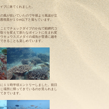
ダイブに来てくれました。
南の風が吹いていたので午後より風波が立
透視度が１０m以下と落ちています。
うことでチェックダイブのかねて鯖網代コ
ス取りを変えて新たなポイントに生まれ変
ュウキュウスズメダイの成魚が普通に越冬
察できることも楽しめています。
ドに１１時半頃エントリーしました。前日
同じ場所に帰ってきているのが見られまし
ってきています。