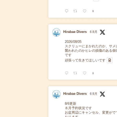
X
Hirabae Divers
6 8月
2026/08/05
スクリューにまかれたのか、サメ
襲われたのかヒレの損傷のある個
です
頑張って生きてほしいです
X
Hirabae Divers
6 8月
8/6更新
８月予約状況です
お盆周辺にキャンセル、変更がで
おります