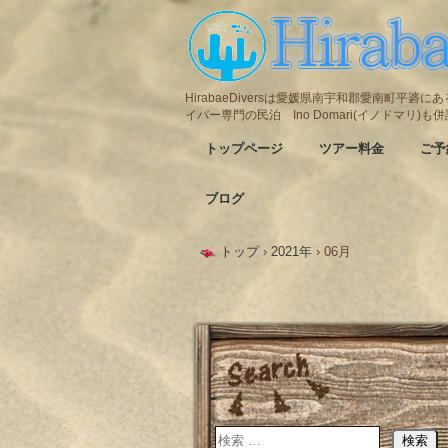
HirabaeDiversは愛媛県南宇和郡愛南町平
イバー専門の民泊 Ino Domari(イノドマリ)
トップページ
ツアー料金
ご予
ブログ
トップ
›
2021年
›
06月