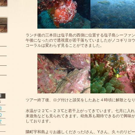
ランチ後の三本目は塩子島の西側に位置する塩子島シーファ
午後になったので透視度が若干落ちていましたがノコギリヨ
コーラルは変わらず見ることができました。
日
ツアー終了後、ログ付けと談笑をしたあと４時頃に解散とな
6
3
水温が２２℃～２３℃と若干上がってきています。七月に入れ
0
来遊魚なども見られてきます。幼魚系も期待できるので興味
しております。
7
隣町宇和島よりお越しくださったIさん、Yさん、久々のリピ