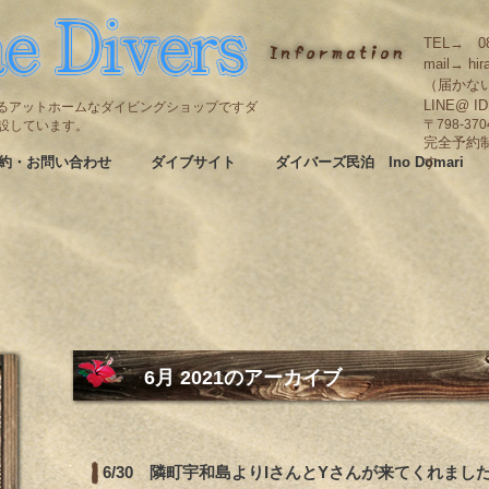
TEL→ 08
mail→ hir
（届かな
LINE@ I
碆にあるアットホームなダイビングショップですダ
も併設しています。
〒798-3
完全予約
約・お問い合わせ
ダイブサイト
ダイバーズ民泊 Ino Domari
す
6月 2021
のアーカイブ
6/30 隣町宇和島よりIさんとYさんが来てくれまし