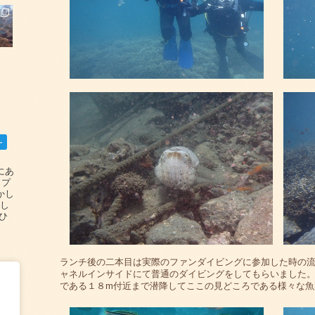
ー
碆にあ
ップ
かし
設し
#ひ
ランチ後の二本目は実際のファンダイビングに参加した時の
ャネルインサイドにて普通のダイビングをしてもらいました
である１８m付近まで潜降してここの見どころである様々な魚