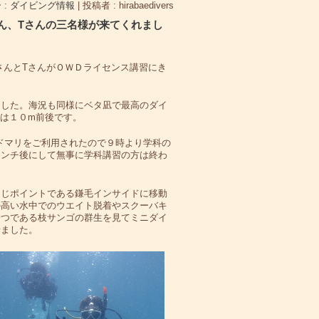
 :
ダイビング情報
|
投稿者 : hirabaedivers
さん、Tさんの三名様が来てくれまし
SさんとTさんがＯＷＤライセンス講習にき
ました。海況も同様にベタ凪で最高のダイ
は１０m前後です。
ドマリをご利用されたので９時より学科の
ランチ後にして無事に学科講習の方は終わ
同じポイントである鎌毛インサイドに移動
の高い水中でのウエイト脱着やスクーバキ
一つである枝サンゴの群生を見てミニダイ
せました。