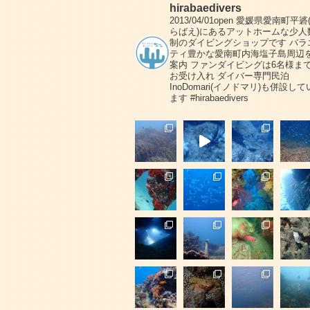
hirabaedivers
2013/04/01open
愛媛県愛南町平碆
らばえ)にあるアットホームな少人
制のダイビングショップです
バラ
ティ豊かな愛南町内海塩子島周辺
案内
ファンダイビングは6名様ま
お受け入れ
ダイバー専門民泊
InoDomari(イノドマリ)も併設して
ます
#hirabaedivers