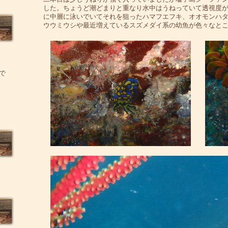
した。ちょうど潮どまりと重なり水中はうねっていて透視度
に中層に泳いでいてそれを狙ったハマフエフキ、オオモンハ
ウウミウシや最近増えているスズメダイ系の幼魚が色々なと
で