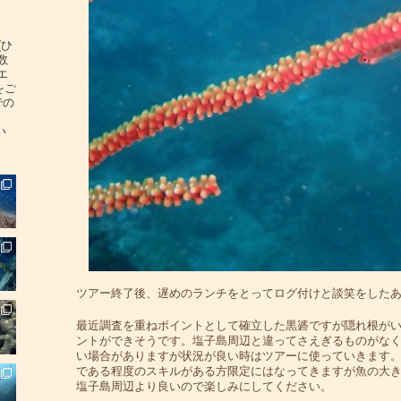
(ひ
数
エ
をご
での
い
ツアー終了後、遅めのランチをとってログ付けと談笑をした
最近調査を重ねポイントとして確立した黒碆ですが隠れ根が
ントができそうです。塩子島周辺と違ってさえぎるものがな
い場合がありますが状況が良い時はツアーに使っていきます
である程度のスキルがある方限定にはなってきますが魚の大
塩子島周辺より良いので楽しみにしてください。