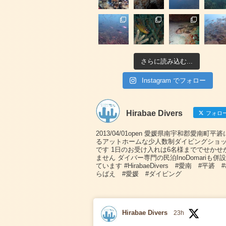
さらに読み込む...
Instagram でフォロー
Hirabae Divers
フォロ
2013/04/01open 愛媛県南宇和郡愛南町平
るアットホームな少人数制ダイビングショ
です 1日のお受け入れは6名様まででせかせ
ません ダイバー専門の民泊InoDomariも併
ています #HirabaeDivers #愛南 #平碆 
らばえ #愛媛 #ダイビング
Hirabae Divers
23h