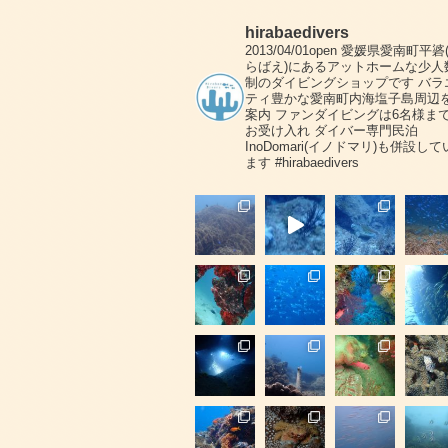
hirabaedivers
2013/04/01open
愛媛県愛南町平碆
らばえ)にあるアットホームな少人
制のダイビングショップです
バラ
ティ豊かな愛南町内海塩子島周辺
案内
ファンダイビングは6名様ま
お受け入れ
ダイバー専門民泊
InoDomari(イノドマリ)も併設して
ます
#hirabaedivers