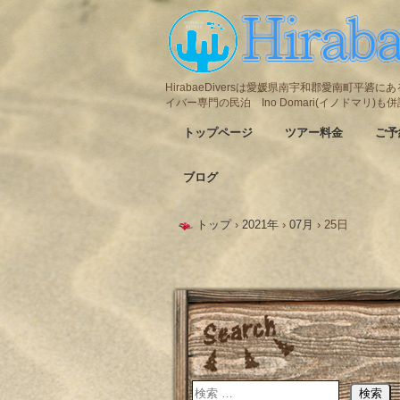
HirabaeDiversは愛媛県南宇和郡愛南町平
イバー専門の民泊 Ino Domari(イノドマリ)
トップページ
ツアー料金
ご予
ブログ
トップ
›
2021年
›
07月
›
25日