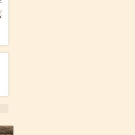
て
か
定