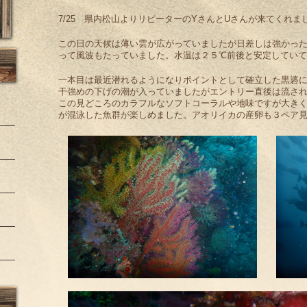
7/25 県内松山よりリピーターのYさんとUさんが来てくれま
この日の天候は薄い雲が広がっていましたが日差しは強かっ
って風波もたっていました。水温は２５℃前後と安定していて
一本目は最近潜れるようになりポイントとして確立した黒碆
干強めの下げの潮が入っていましたがエントリー直後は流さ
この見どころのカラフルなソフトコーラルや地味ですが大き
が混泳した魚群が楽しめました。アオリイカの産卵も３ペア