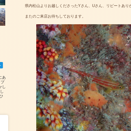
県内松山よりお越しくださったYさん、Uさん、リピートあり
またのご来店お待ちしております。
ー
碆にあ
ップ
かし
設し
#ひ