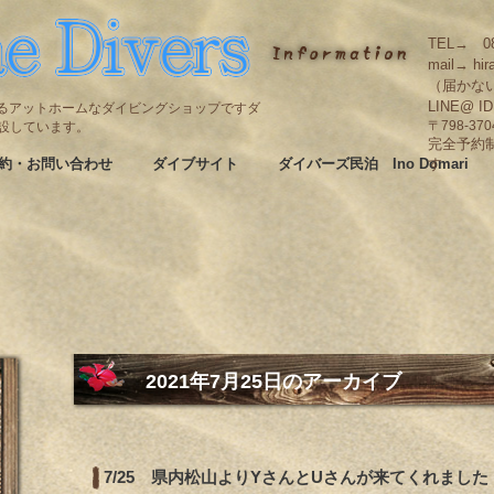
TEL→ 08
mail→ hir
（届かな
LINE@ I
碆にあるアットホームなダイビングショップですダ
も併設しています。
〒798-3
完全予約
約・お問い合わせ
ダイブサイト
ダイバーズ民泊 Ino Domari
す
2021年7月25日
のアーカイブ
7/25 県内松山よりYさんとUさんが来てくれました