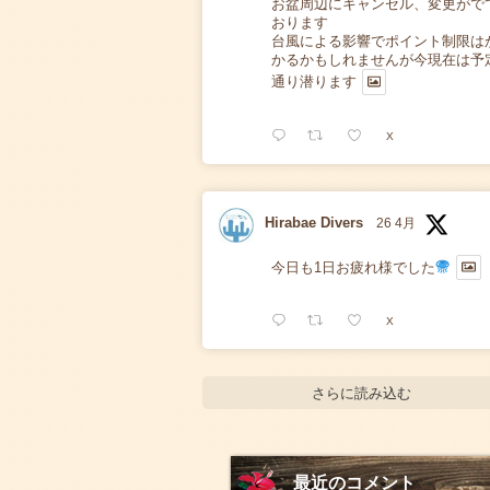
お盆周辺にキャンセル、変更がで
おります
台風による影響でポイント制限は
かるかもしれませんが今現在は予
通り潜ります
X
Hirabae Divers
26 4月
今日も1日お疲れ様でした
X
さらに読み込む
最近のコメント