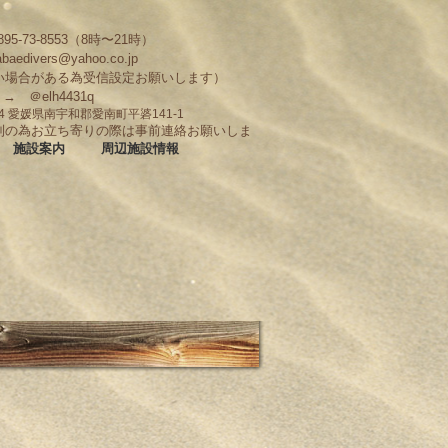
95-73-8553（8時〜21時）
abaedivers@yahoo.co.jp
い場合がある為受信設定お願いします）
D → ＠elh4431q
704 愛媛県南宇和郡愛南町平碆141-1
制の為お立ち寄りの際は事前連絡お願いしま
施設案内
周辺施設情報