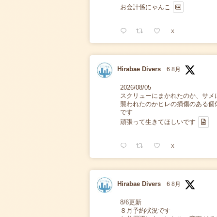
お会計係にゃんこ
X
Hirabae Divers
6 8月
2026/08/05
スクリューにまかれたのか、サメ
襲われたのかヒレの損傷のある個
です
頑張って生きてほしいです
X
Hirabae Divers
6 8月
8/6更新
８月予約状況です