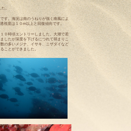
した。
たです。海況は南のうねりが強く南風によ
透視度は１０m以上と回復傾向です。
に１０時頃エントリーしました。大潮で若
れましたが深度を下げるにつれて弱まりこ
く数の多いメジナ、イサキ、ニザダイなど
見ることができました。