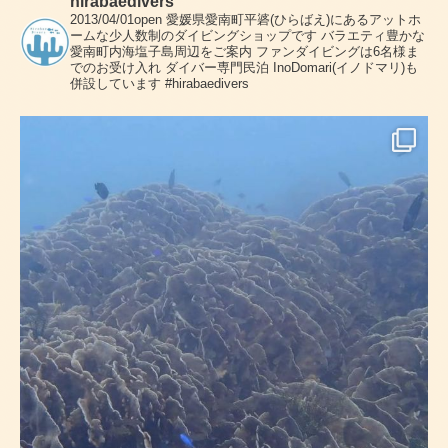
hirabaedivers
2013/04/01open
愛媛県愛南町平碆(ひらばえ)にあるアットホ
ームな少人数制のダイビングショップです
バラエティ豊かな
愛南町内海塩子島周辺をご案内
ファンダイビングは6名様ま
でのお受け入れ
ダイバー専門民泊 InoDomari(イノドマリ)も
併設しています
#hirabaedivers