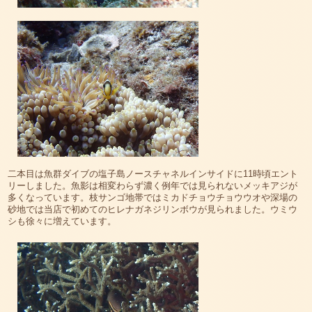
二本目は魚群ダイブの塩子島ノースチャネルインサイドに11時頃エント
リーしました。魚影は相変わらず濃く例年では見られないメッキアジが
多くなっています。枝サンゴ地帯ではミカドチョウチョウウオや深場の
砂地では当店で初めてのヒレナガネジリンボウが見られました。ウミウ
シも徐々に増えています。