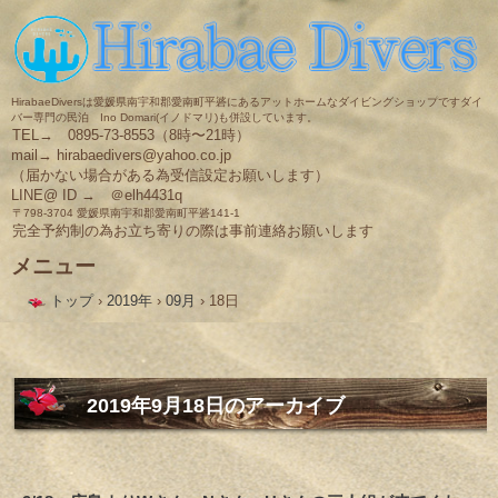
HirabaeDiversは愛媛県南宇和郡愛南町平碆にあるアットホームなダイビングショップですダイ
バー専門の民泊 Ino Domari(イノドマリ)も併設しています。
TEL→ 0895-73-8553（8時〜21時）
mail→ hirabaedivers@yahoo.co.jp
（届かない場合がある為受信設定お願いします）
LINE@ ID → ＠elh4431q
〒798-3704 愛媛県南宇和郡愛南町平碆141-1
完全予約制の為お立ち寄りの際は事前連絡お願いします
メニュー
コ
トップ
›
2019年
›
09月
›
18日
ン
テ
ン
ツ
へ
ス
2019年9月18日
のアーカイブ
キ
ッ
プ