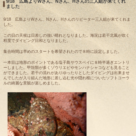
9/18 広島よりWさん、Nさん、Hさんの三人組が来てくれ
ました
9/18 広島よりWさん、Nさん、Hさんのリピーター三人組が来てくれま
した。
この日の天候は日差しの強い晴れとなりました。海況は若干北風が吹く
程度でダイビング日和となりました。
集合時間は早めのスタートを希望されたので８時に設定しました。
一本目は地形のポイントである塩子島サウスベイに８時半過ぎエントリ
ーしました。甲殻類が多くゾウリエビやモンハナシャコなども見ること
ができました。若干の流れがありゆったりとしたダイビングは出来ませ
んでしたが入り組んだ地形に差し込む光や隠れ根についたソフトコーラ
ルの綺麗な景観が楽しめました。