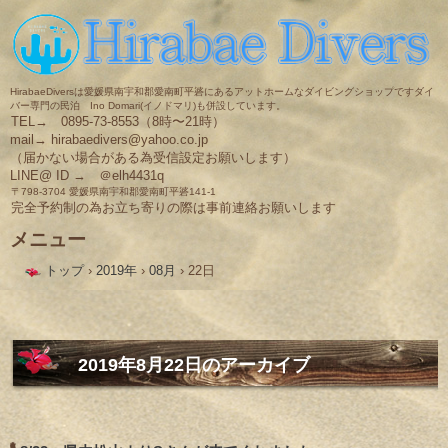
HirabaeDiversは愛媛県南宇和郡愛南町平碆にあるアットホームなダイビングショップですダイ
バー専門の民泊 Ino Domari(イノドマリ)も併設しています。
TEL→ 0895-73-8553（8時〜21時）
mail→ hirabaedivers@yahoo.co.jp
（届かない場合がある為受信設定お願いします）
LINE@ ID → ＠elh4431q
〒798-3704 愛媛県南宇和郡愛南町平碆141-1
完全予約制の為お立ち寄りの際は事前連絡お願いします
メニュー
コ
トップ
›
2019年
›
08月
›
22日
ン
テ
ン
ツ
へ
ス
2019年8月22日
のアーカイブ
キ
ッ
プ