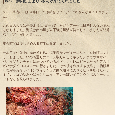
8/22 県内松山よりSさんが来てくれました
8/22 県内松山より昨日に引き続きリピーターのSさんが来てくれまし
た。
この日の天候は午後よりにわか雨でしたがツアー中は日差しの強い晴れ
となりました。海況は南の風が若干強く風波が発生していましたが問題
なくツアーが行えました。
集合時間は少し早めの８時半に設定しました。
一本目は午前中に光が差し込む塩子島サンディーエリアに９時頃エント
リーしました。いつも通りのコース取りをしてネジリンボウやササハ
ゼ、イソギンチャクに居ついているオドリカクレエビを見たあとアカオ
ビハナダイのコロニーに行きました。その後は点在する漁礁を生物観察
しながら英名ライオンフィッシュの由来通りに大きくヒレを広げたハナ
ミノカサゴの幼魚やぱっと見エイリアンっぽいイラとウツボのツーショ
ットなども見られました。