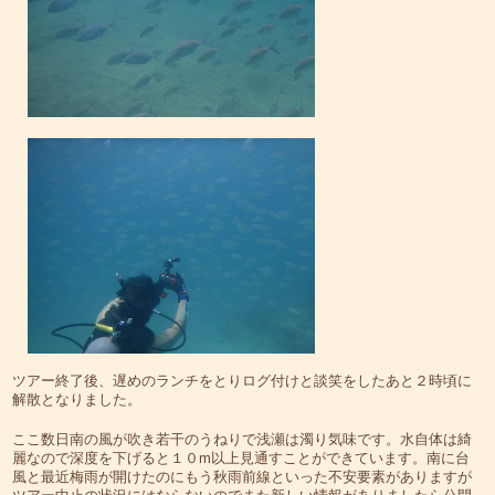
ツアー終了後、遅めのランチをとりログ付けと談笑をしたあと２時頃に
解散となりました。
ここ数日南の風が吹き若干のうねりで浅瀬は濁り気味です。水自体は綺
麗なので深度を下げると１０m以上見通すことができています。南に台
風と最近梅雨が開けたのにもう秋雨前線といった不安要素がありますが