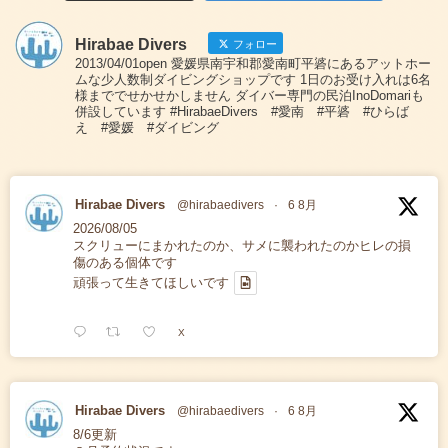
Hirabae Divers
フォロー
2013/04/01open 愛媛県南宇和郡愛南町平碆にあるアットホー
ムな少人数制ダイビングショップです 1日のお受け入れは6名
様まででせかせかしません ダイバー専門の民泊InoDomariも
併設しています #HirabaeDivers #愛南 #平碆 #ひらば
え #愛媛 #ダイビング
Hirabae Divers
@hirabaedivers
·
6 8月
2026/08/05
スクリューにまかれたのか、サメに襲われたのかヒレの損
傷のある個体です
頑張って生きてほしいです
X
Hirabae Divers
@hirabaedivers
·
6 8月
8/6更新