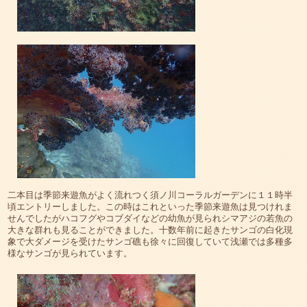
二本目は季節来遊魚がよく流れつく須ノ川コーラルガーデンに１１時半
頃エントリーしました。この時はこれといった季節来遊魚は見つけれま
せんでしたがハコフグやコブダイなどの幼魚が見られシマアジの若魚の
大きな群れも見ることができました。十数年前に起きたサンゴの白化現
象で大ダメージを受けたサンゴ礁も徐々に回復していて浅瀬では多種多
様なサンゴが見られています。