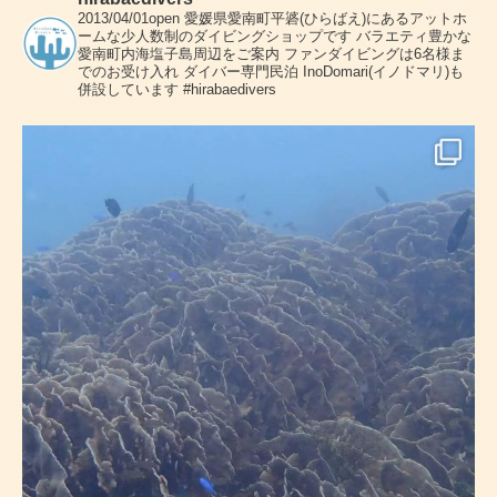
2013/04/01open
愛媛県愛南町平碆(ひらばえ)にあるアットホ
ームな少人数制のダイビングショップです
バラエティ豊かな
愛南町内海塩子島周辺をご案内
ファンダイビングは6名様ま
でのお受け入れ
ダイバー専門民泊 InoDomari(イノドマリ)も
併設しています
#hirabaedivers