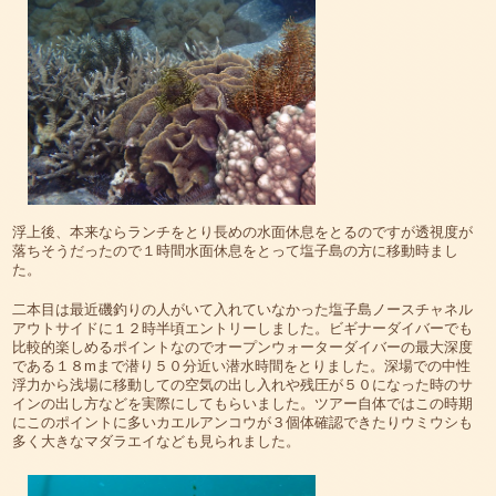
浮上後、本来ならランチをとり長めの水面休息をとるのですが透視度が
落ちそうだったので１時間水面休息をとって塩子島の方に移動時まし
た。
二本目は最近磯釣りの人がいて入れていなかった塩子島ノースチャネル
アウトサイドに１２時半頃エントリーしました。ビギナーダイバーでも
比較的楽しめるポイントなのでオープンウォーターダイバーの最大深度
である１８mまで潜り５０分近い潜水時間をとりました。深場での中性
浮力から浅場に移動しての空気の出し入れや残圧が５０になった時のサ
インの出し方などを実際にしてもらいました。ツアー自体ではこの時期
にこのポイントに多いカエルアンコウが３個体確認できたりウミウシも
多く大きなマダラエイなども見られました。