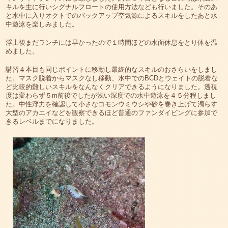
キルを主に行いシグナルフロートの使用方法なども行いました。そのあ
と水中に入りオクトでのバックアップ空気源によるスキルをしたあと水
中遊泳を楽しみました。
浮上後まだランチには早かったので１時間ほどの水面休息をとり体を温
めました。
講習４本目も同じポイントに移動し最終的なスキルのおさらいをしまし
た。マスク脱着からマスクなし移動、水中でのBCDとウェイトの脱着な
ど比較的難しいスキルをなんなくクリアできるようになりました。透視
度は変わらず５m前後でしたが浅い深度での水中遊泳を４５分程しまし
た。中性浮力を確認して小さなコモンウミウシや砂を巻き上げて濁らす
大型のアカエイなどを観察できるほど普通のファンダイビングに参加で
きるレベルまでになりました。