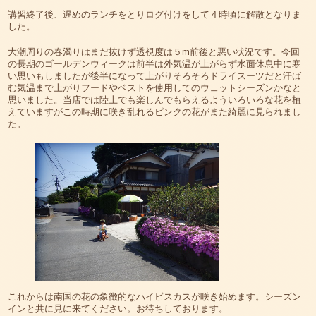
講習終了後、遅めのランチをとりログ付けをして４時頃に解散となりま
した。
大潮周りの春濁りはまだ抜けず透視度は５m前後と悪い状況です。今回
の長期のゴールデンウィークは前半は外気温が上がらず水面休息中に寒
い思いもしましたが後半になって上がりそろそろドライスーツだと汗ば
む気温まで上がりフードやベストを使用してのウェットシーズンかなと
思いました。当店では陸上でも楽しんでもらえるよういろいろな花を植
えていますがこの時期に咲き乱れるピンクの花がまた綺麗に見られまし
た。
これからは南国の花の象徴的なハイビスカスが咲き始めます。シーズン
インと共に見に来てください。お待ちしております。