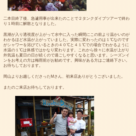
二本目終了後、急遽用事が出来たのことで２タンクダイブツアーで終わ
り１時前に解散となりました。
黒潮が入り透視度が上がって水中に入った瞬間にこの前より温かいのが
わかるほど水温が上がっていました。実際に変わったのは１℃なのです
がシャワーを浴びているときの４０℃と４１℃での場合でわかるように
水温の１℃は体感ではかなり変わります。これから徐々に水温が上がり
外気温も夏日の日が続くので過ごしやすくなると思います。シーズンイ
ンをお考えの方は梅雨前がお勧めです。興味がある方はご連絡下さい。
お待ちしております。
岡山よりお越しくださったMさん、初来店ありがとうございました。
またのご来店お待ちしております。