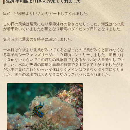
5/24 宇和島よりIさんが来てくれました
5/24 宇和島よりIさんがリピートしてくれました。
この日の天候は晴天になり季節外れの暑さとなりました。海況は北の風
が若干吹いていましたが凪となり最高のダイビング日和となりました。
集合時間は通常の９時半に設定しました。
一本目は午後より北風が吹いてくると思ったので風が吹くと潜れなくな
る塩子島シーファンズリッジに１０時頃エントリーしました。透視度は
１０ｍないぐらいでこの時期の風物詩でもあるサルパが大量発生してい
ました。水温が先週の南風と黒潮の影響で２１℃まで上がりましたがま
だ水中世界にこれといった変化はなくメインはウミウシダイブになりま
した。後半の浅瀬では大きなタコやガラスハゼも見られました。