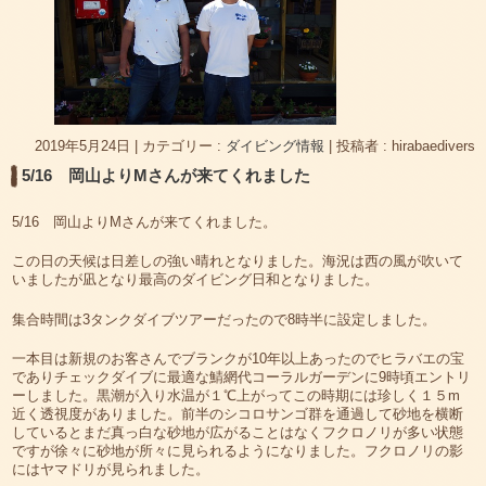
2019年5月24日
|
カテゴリー :
ダイビング情報
|
投稿者 : hirabaedivers
5/16 岡山よりMさんが来てくれました
5/16 岡山よりMさんが来てくれました。
この日の天候は日差しの強い晴れとなりました。海況は西の風が吹いて
いましたが凪となり最高のダイビング日和となりました。
集合時間は3タンクダイブツアーだったので8時半に設定しました。
一本目は新規のお客さんでブランクが10年以上あったのでヒラバエの宝
でありチェックダイブに最適な鯖網代コーラルガーデンに9時頃エントリ
ーしました。黒潮が入り水温が１℃上がってこの時期には珍しく１５m
近く透視度がありました。前半のシコロサンゴ群を通過して砂地を横断
しているとまだ真っ白な砂地が広がることはなくフクロノリが多い状態
ですが徐々に砂地が所々に見られるようになりました。フクロノリの影
にはヤマドリが見られました。