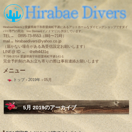
HirabaeDiversは愛媛県南宇和郡愛南町平碆にあるアットホームなダイビングショップですダイ
バー専門の民泊 Ino Domari(イノドマリ)も併設しています。
TEL→ 0895-73-8553（8時〜21時）
mail→ hirabaedivers@yahoo.co.jp
（届かない場合がある為受信設定お願いします）
LINE@ ID → ＠elh4431q
〒798-3704 愛媛県南宇和郡愛南町平碆141-1
完全予約制の為お立ち寄りの際は事前連絡お願いします
メニュー
コ
トップ
›
2019年
›
05月
ン
テ
ン
ツ
へ
ス
5月 2019
のアーカイブ
キ
ッ
プ