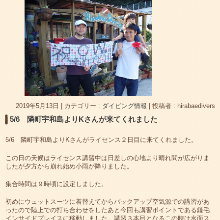
2019年5月13日
|
カテゴリー :
ダイビング情報
|
投稿者 : hirabaedivers
5/6 隣町宇和島よりKさんが来てくれました
5/6 隣町宇和島よりKさんがライセンス２日目に来てくれました。
この日の天候はライセンス講習中は日差しの心地より晴れ間が広がりま
したが夕方から崩れ始め小雨が降りました。
集合時間は９時頃に設定しました。
初めにウェットスーツに着替えてからバックアップ空気源での講習があ
ったので陸上での打ち合わせをしたあと今回も講習ポイントである鎌毛
インサイドプレイスに移動しました。講習３本目となるこの時は水面ス