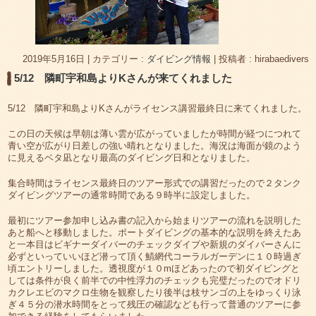
2019年5月16日
|
カテゴリー :
ダイビング情報
|
投稿者 : hirabaedivers
5/12 隣町宇和島よりKさんが来てくれました
5/12 隣町宇和島よりKさんがライセンス講習最終日に来てくれました。
この日の天候は早朝は薄い雲が広がっていましたが時間が経つにつれて
青い空が広がり日差しの強い晴れとなりました。海況は海面が鏡のよう
に見えるベタ凪となり最高のダイビング日和となりました。
集合時間はライセンス最終日のツアー形式での講習だったので２タンク
ダイビングツアーの通常時間である９時半に設定しました。
最初にツアー参加申し込み書の記入から始まりツアーの流れを説明した
あと船へと移動しました。ボートダイビングの基本的な説明を終えたあ
と一本目はビギナーダイバーのチェックダイブや新規のダイバーさんに
必ずといっていいほど潜って頂く鯖網代コーラルガーデンに１０時過ぎ
頃エントリーしました。透視度が１０mほどあったので初ダイビングと
しては条件が良く前半での中性浮力のチェックも完璧だったのでオドリ
カクレエビのマクロ生物を観察したり後半は枝サンゴの上をゆっくり泳
ぎ４５分の潜水時間をとって残圧の確認なども行って普通のツアーに参