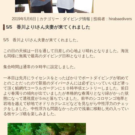
2019年5月6日
|
カテゴリー :
ダイビング情報
|
投稿者 : hirabaedivers
5/5 香川よりIさん夫妻が来てくれました
5/5 香川よりIさん夫妻が来てくれました。
この日の天候は一日を通して日差しの心地より晴れとなりました。海況
も同様に無風で最高のダイビング日和となりました。
集合時間は通常の９時半に設定しました。
一本目は先月にライセンスをとったばかりでボートダイビングが初めて
とのことだったので新規のダイバーさんには必ずといっていいほど潜っ
て頂く鯖網代コーラルガーデンに１０時半頃エントリーしました。前日
より春濁りの傾向が出ていましたが本格的な春濁りとなり緑がかった状
態になって透視度が５mと落ちていました。前半のシコロサンゴ地帯と
岩地を越えて砂地でオドリカクレエビなどを見ながら中性浮力のチェッ
クをしました。中性浮力も問題なかったので浅瀬に移動し光の入ってい
る枝サンゴ礁を楽しみました。