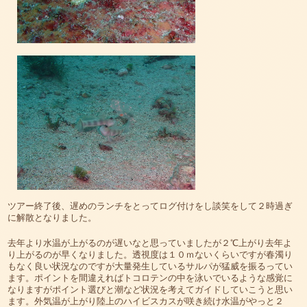
ツアー終了後、遅めのランチをとってログ付けをし談笑をして２時過ぎ
に解散となりました。
去年より水温が上がるのが遅いなと思っていましたが２℃上がり去年よ
り上がるのが早くなりました。透視度は１０ｍないくらいですが春濁り
もなく良い状況なのですが大量発生しているサルパが猛威を振るってい
ます。ポイントを間違えればトコロテンの中を泳いでいるような感覚に
なりますがポイント選びと潮など状況を考えてガイドしていこうと思い
ます。外気温が上がり陸上のハイビスカスが咲き続け水温がやっと２