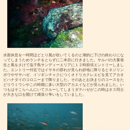
水面休息を一時間ほどとり風が吹いてくるのと潮的に下げの終わりにな
ってしまうためランチをとらずに二本目に行きました。サルパの大量発
生と風をさけて塩子島サンディーエリアに１２時前頃エントリーしまし
た。エントリー付近ではイサキの群れが見られ砂地に降りるとネジリン
ボウやササハゼ、イソギンチャクにつくオドリカクレエビを見てアカオ
ビハナダイのコロニーまで降りました。そのあとお決まりのコースをた
どりウミウシやこの時期に多い大型のアカエイなどが見られました。い
つもはそこらへんにいてスルーしてしまうダテハゼがこの時はオス同士
が大きな口を開けて縄張り争いをしていました。