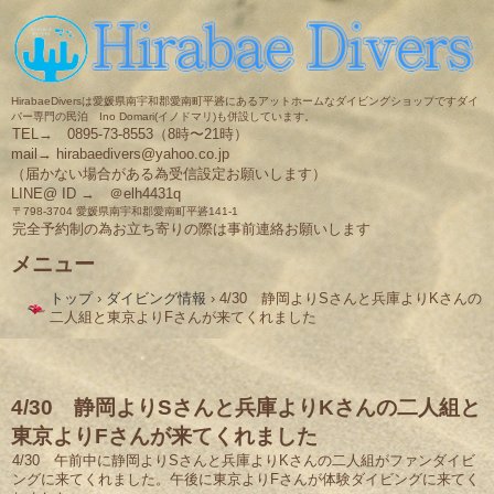
HirabaeDiversは愛媛県南宇和郡愛南町平碆にあるアットホームなダイビングショップですダイ
バー専門の民泊 Ino Domari(イノドマリ)も併設しています。
TEL→ 0895-73-8553（8時〜21時）
mail→ hirabaedivers@yahoo.co.jp
（届かない場合がある為受信設定お願いします）
LINE@ ID → ＠elh4431q
〒798-3704 愛媛県南宇和郡愛南町平碆141-1
完全予約制の為お立ち寄りの際は事前連絡お願いします
メニュー
コ
トップ
›
ダイビング情報
›
4/30 静岡よりSさんと兵庫よりKさんの
ン
二人組と東京よりFさんが来てくれました
テ
ン
ツ
へ
ス
4/30 静岡よりSさんと兵庫よりKさんの二人組と
キ
東京よりFさんが来てくれました
ッ
プ
4/30 午前中に静岡よりSさんと兵庫よりKさんの二人組がファンダイビ
ングに来てくれました。午後に東京よりFさんが体験ダイビングに来てく