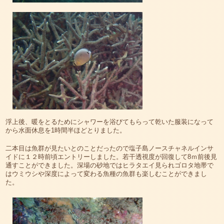
浮上後、暖をとるためにシャワーを浴びてもらって乾いた服装になって
から水面休息を1時間半ほどとりました。
二本目は魚群が見たいとのことだったので塩子島ノースチャネルインサ
イドに１２時前頃エントリーしました。若干透視度が回復して8ｍ前後見
通すことができました。深場の砂地ではヒラタエイ見られゴロタ地帯で
はウミウシや深度によって変わる魚種の魚群も楽しむことができまし
た。