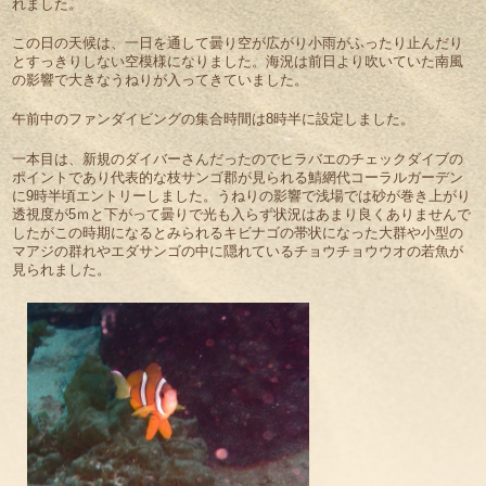
れました。
この日の天候は、一日を通して曇り空が広がり小雨がふったり止んだり
とすっきりしない空模様になりました。海況は前日より吹いていた南風
の影響で大きなうねりが入ってきていました。
午前中のファンダイビングの集合時間は8時半に設定しました。
一本目は、新規のダイバーさんだったのでヒラバエのチェックダイブの
ポイントであり代表的な枝サンゴ郡が見られる鯖網代コーラルガーデン
に9時半頃エントリーしました。うねりの影響で浅場では砂が巻き上がり
透視度が5ｍと下がって曇りで光も入らず状況はあまり良くありませんで
したがこの時期になるとみられるキビナゴの帯状になった大群や小型の
マアジの群れやエダサンゴの中に隠れているチョウチョウウオの若魚が
見られました。