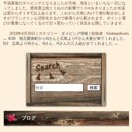
平成最後のダイビングとなりましたが天候、海況といまいちな一日にな
ってしました。透視度は雨とうねりの影響で１０mをきりましたが水温
は変わらず１８℃以上あります。これから大潮に向けて潮が動き出しま
すがプランクトンも活性化するので春濁りが心配されます。ポイント選
びが重要になってくるので日々変わっていく状況を公開していきます。
2019年4月30日
|
カテゴリー :
ダイビング情報
|
投稿者 : hirabaedivers
←
4/28 地元愛南町からNさんと広島よりFさん夫妻が来てくれました。
5/2 広島よりWさん、Nさん、Hさんの三人組がきてくれました
→
ブログ