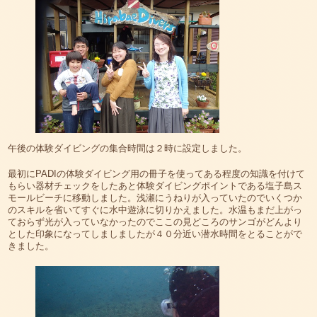
午後の体験ダイビングの集合時間は２時に設定しました。
最初にPADIの体験ダイビング用の冊子を使ってある程度の知識を付けて
もらい器材チェックをしたあと体験ダイビングポイントである塩子島ス
モールビーチに移動しました。浅瀬にうねりが入っていたのでいくつか
のスキルを省いてすぐに水中遊泳に切りかえました。水温もまだ上がっ
ておらず光が入っていなかったのでここの見どころのサンゴがどんより
とした印象になってしましましたが４０分近い潜水時間をとることがで
きました。