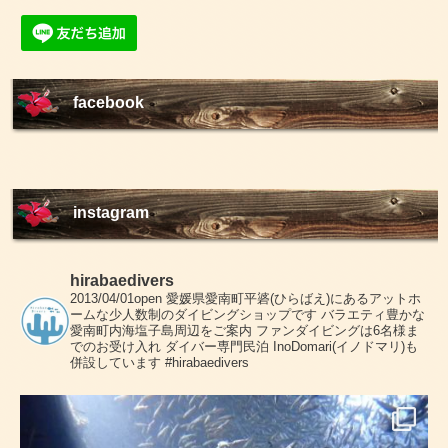
facebook
instagram
hirabaedivers
2013/04/01open
愛媛県愛南町平碆(ひらばえ)にあるアットホ
ームな少人数制のダイビングショップです
バラエティ豊かな
愛南町内海塩子島周辺をご案内
ファンダイビングは6名様ま
でのお受け入れ
ダイバー専門民泊 InoDomari(イノドマリ)も
併設しています
#hirabaedivers