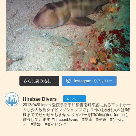
さらに読み込む...
Instagram でフォロー
Hirabae Divers
フォロー
2013/04/01open 愛媛県南宇和郡愛南町平碆にあるアットホー
ムな少人数制ダイビングショップです 1日のお受け入れは6名
様まででせかせかしません ダイバー専門の民泊InoDomariも
併設しています #HirabaeDivers #愛南 #平碆 #ひらば
え #愛媛 #ダイビング