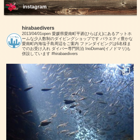
instagram
hirabaedivers
2013/04/01open
愛媛県愛南町平碆(ひらばえ)にあるアットホ
ームな少人数制のダイビングショップです
バラエティ豊かな
愛南町内海塩子島周辺をご案内
ファンダイビングは6名様ま
でのお受け入れ
ダイバー専門民泊 InoDomari(イノドマリ)も
併設しています
#hirabaedivers