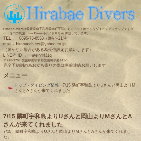
HirabaeDiversは愛媛県南宇和郡愛南町平碆にあるアットホームなダイビングショップですダイ
バー専門の民泊 Ino Domari(イノドマリ)も併設しています。
TEL→ 0895-73-8553（8時〜21時）
mail→ hirabaedivers@yahoo.co.jp
（届かない場合がある為受信設定お願いします）
LINE@ ID → ＠elh4431q
〒798-3704 愛媛県南宇和郡愛南町平碆141-1
完全予約制の為お立ち寄りの際は事前連絡お願いします
メニュー
コ
トップ
›
ダイビング情報
›
7/15 隣町宇和島よりUさんと岡山よりM
ン
さんとAさんが来てくれました
テ
ン
ツ
へ
ス
7/15 隣町宇和島よりUさんと岡山よりMさんとA
キ
さんが来てくれました
ッ
プ
7/15 隣町宇和島よりUさんと岡山よりMさんとAさんが来てくれまし
た。