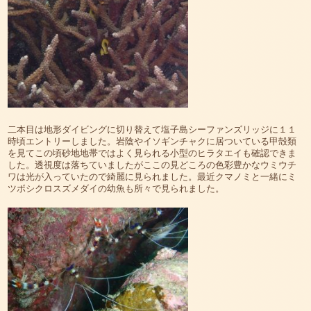
二本目は地形ダイビングに切り替えて塩子島シーファンズリッジに１１
時頃エントリーしました。岩陰やイソギンチャクに居ついている甲殻類
を見てこの頃砂地地帯ではよく見られる小型のヒラタエイも確認できま
した。透視度は落ちていましたがここの見どころの色彩豊かなウミウチ
ワは光が入っていたので綺麗に見られました。最近クマノミと一緒にミ
ツボシクロスズメダイの幼魚も所々で見られました。