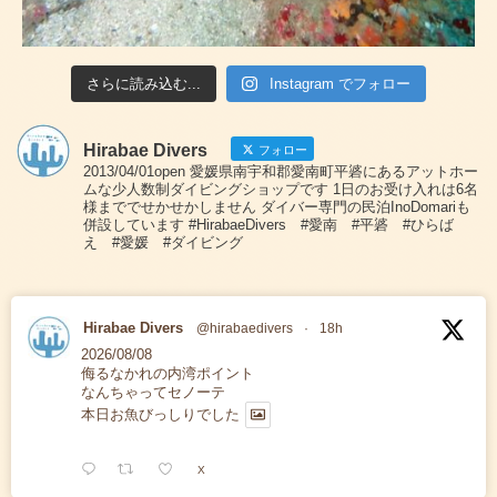
さらに読み込む...
Instagram でフォロー
Hirabae Divers
フォロー
2013/04/01open 愛媛県南宇和郡愛南町平碆にあるアットホー
ムな少人数制ダイビングショップです 1日のお受け入れは6名
様まででせかせかしません ダイバー専門の民泊InoDomariも
併設しています #HirabaeDivers #愛南 #平碆 #ひらば
え #愛媛 #ダイビング
Hirabae Divers
@hirabaedivers
·
18h
2026/08/08
侮るなかれの内湾ポイント
なんちゃってセノーテ
本日お魚びっしりでした
X