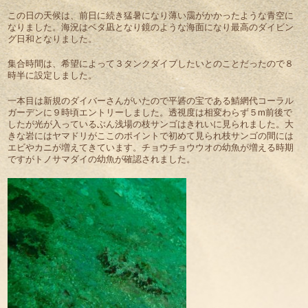
この日の天候は、前日に続き猛暑になり薄い靄がかかったような青空に
なりました。海況はベタ凪となり鏡のような海面になり最高のダイビン
グ日和となりました。
集合時間は、希望によって３タンクダイブしたいとのことだったので８
時半に設定しました。
一本目は新規のダイバーさんがいたので平碆の宝である鯖網代コーラル
ガーデンに９時頃エントリーしました。透視度は相変わらず５m前後で
したが光が入っているぶん浅場の枝サンゴはきれいに見られました。大
きな岩にはヤマドリがここのポイントで初めて見られ枝サンゴの間には
エビやカニが増えてきています。チョウチョウウオの幼魚が増える時期
ですがトノサマダイの幼魚が確認されました。