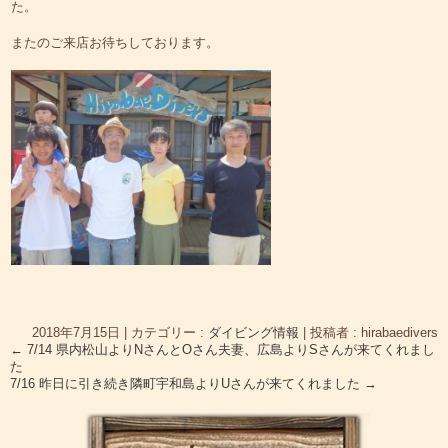
た。
またのご来店お待ちしております。
2018年7月15日
|
カテゴリー :
ダイビング情報
|
投稿者 : hirabaedivers
←
7/14 県内松山よりNさんとOさん夫妻、広島よりSさんが来てくれまし
た
7/16 昨日に引き続き隣町宇和島よりUさんが来てくれました
→