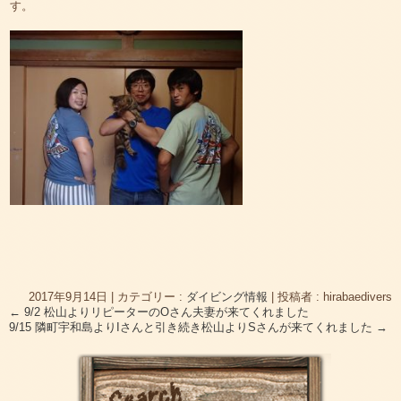
す。
2017年9月14日
|
カテゴリー :
ダイビング情報
|
投稿者 : hirabaedivers
←
9/2 松山よりリピーターのOさん夫妻が来てくれました
9/15 隣町宇和島よりIさんと引き続き松山よりSさんが来てくれました
→