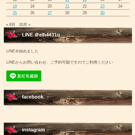
18
19
20
21
22
23
24
25
26
27
28
29
30
« 8月
10月 »
LINE ＠elh4431q
LINE＠始めました
LINEからお問い合わせ、ご予約可能ですのでご利用ください
facebook
instagram