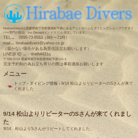
HirabaeDiversは愛媛県南宇和郡愛南町平碆にあるアットホームなダイビングショップですダイ
バー専門の民泊 Ino Domari(イノドマリ)も併設しています。
TEL→ 0895-73-8553（8時〜21時）
mail→ hirabaedivers@yahoo.co.jp
（届かない場合がある為受信設定お願いします）
LINE@ ID → ＠elh4431q
〒798-3704 愛媛県南宇和郡愛南町平碆141-1
完全予約制の為お立ち寄りの際は事前連絡お願いします
メニュー
コ
トップ
›
ダイビング情報
›
9/14 松山よりリピーターのSさんが来て
ン
くれました
テ
ン
ツ
へ
ス
9/14 松山よりリピーターのSさんが来てくれまし
キ
た
ッ
プ
9/14 松山よりSさんがリピートしてくれました。