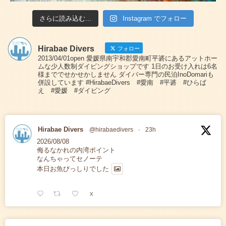
さらに読み込む...
Instagram でフォロー
Hirabae Divers
フォロー
2013/04/01open 愛媛県南宇和郡愛南町平碆にあるアットホー
ムな少人数制ダイビングショップです 1日のお受け入れは6名
様まででせかせかしません ダイバー専門の民泊InoDomariも
併設しています #HirabaeDivers #愛南 #平碆 #ひらば
え #愛媛 #ダイビング
Hirabae Divers
@hirabaedivers
·
23h
2026/08/08
侮るなかれの内湾ポイント
なんちゃってセノーテ
本日お魚びっしりでした
X