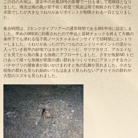
この日の天候は、接近中の台風18号の影響で一日を通して雨模様となり
ました。海況は南の風が若干吹く程度で風波は雨で相殺されて滑らかな
水面でしたが大きなうねりがありポイントが制限される一日となりまし
た。
集合時間は、2タンクダイブツアーの通常時間である9時半頃に設定しま
した。早めの9時頃に到着されたので申込と器材チェックを終えて大概の
条件下でも潜れる塩子島ノースチャネルインサイドで10時前にエントリ
ーしました。うねりがあったのでいつものエントリーポイントの逆から
入っていき前半の砂地ではホタテウミヘビ、サツマカサゴ、アカエイな
どを見てから魚の集まる漁礁にアプローチしました。さすが魚影N0.１だ
けあって様々な魚種が密度の濃い群れをつくりそれにアタックするカン
パチやブリの捕食者が追いかけまわすと魚の乱舞が見れました。小さな
幼魚の群れも見られ始めいつもはあまり見られないアオリイカの群れや
大型のスズキも見られました。