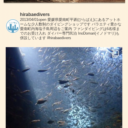
hirabaedivers
2013/04/01open
愛媛県愛南町平碆(ひらばえ)にあるアットホ
ームな少人数制のダイビングショップです
バラエティ豊かな
愛南町内海塩子島周辺をご案内
ファンダイビングは6名様ま
でのお受け入れ
ダイバー専門民泊 InoDomari(イノドマリ)も
併設しています
#hirabaedivers