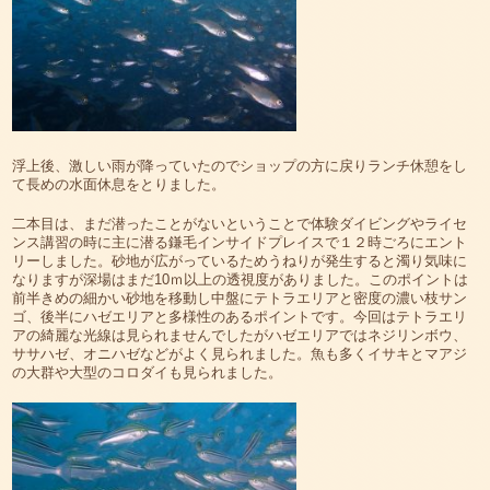
浮上後、激しい雨が降っていたのでショップの方に戻りランチ休憩をし
て長めの水面休息をとりました。
二本目は、まだ潜ったことがないということで体験ダイビングやライセ
ンス講習の時に主に潜る鎌毛インサイドプレイスで１２時ごろにエント
リーしました。砂地が広がっているためうねりが発生すると濁り気味に
なりますが深場はまだ10ｍ以上の透視度がありました。このポイントは
前半きめの細かい砂地を移動し中盤にテトラエリアと密度の濃い枝サン
ゴ、後半にハゼエリアと多様性のあるポイントです。今回はテトラエリ
アの綺麗な光線は見られませんでしたがハゼエリアではネジリンボウ、
ササハゼ、オニハゼなどがよく見られました。魚も多くイサキとマアジ
の大群や大型のコロダイも見られました。