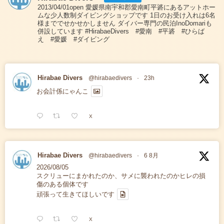
2013/04/01open 愛媛県南宇和郡愛南町平碆にあるアットホー
ムな少人数制ダイビングショップです 1日のお受け入れは6名
様まででせかせかしません ダイバー専門の民泊InoDomariも
併設しています #HirabaeDivers #愛南 #平碆 #ひらば
え #愛媛 #ダイビング
Hirabae Divers
@hirabaedivers
·
23h
お会計係にゃんこ
X
Hirabae Divers
@hirabaedivers
·
6 8月
2026/08/05
スクリューにまかれたのか、サメに襲われたのかヒレの損
傷のある個体です
頑張って生きてほしいです
X