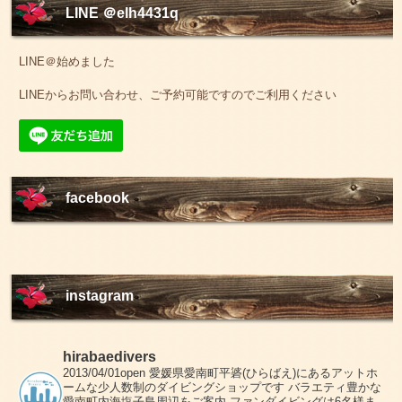
LINE ＠elh4431q
LINE＠始めました
LINEからお問い合わせ、ご予約可能ですのでご利用ください
facebook
instagram
hirabaedivers
2013/04/01open
愛媛県愛南町平碆(ひらばえ)にあるアットホ
ームな少人数制のダイビングショップです
バラエティ豊かな
愛南町内海塩子島周辺をご案内
ファンダイビングは6名様ま