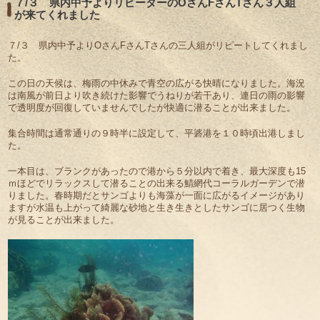
７/３ 県内中予よりリピーターのOさんFさんTさん３人組
が来てくれました
７/３ 県内中予よりOさんFさんTさんの三人組がリピートしてくれまし
た。
この日の天候は、梅雨の中休みで青空の広がる快晴になりました。海況
は南風が前日より吹き続けた影響でうねりが若干あり、連日の雨の影響
で透明度が回復していませんでしたが快適に潜ることが出来ました。
集合時間は通常通りの９時半に設定して、平碆港を１０時頃出港しまし
た。
一本目は、ブランクがあったので港から５分以内で着き、最大深度も15
ｍほどでリラックスして潜ることの出来る鯖網代コーラルガーデンで潜
りました。春時期だとサンゴよりも海藻が一面に広がるイメージがあり
ますが水温も上がって綺麗な砂地と生き生きとしたサンゴに居つく生物
が見ることが出来ました。