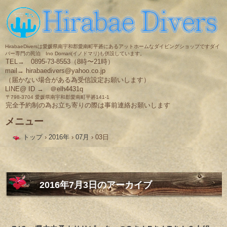
HirabaeDiversは愛媛県南宇和郡愛南町平碆にあるアットホームなダイビングショップですダイ
バー専門の民泊 Ino Domari(イノドマリ)も併設しています。
TEL→ 0895-73-8553（8時〜21時）
mail→ hirabaedivers@yahoo.co.jp
（届かない場合がある為受信設定お願いします）
LINE@ ID → ＠elh4431q
〒798-3704 愛媛県南宇和郡愛南町平碆141-1
完全予約制の為お立ち寄りの際は事前連絡お願いします
メニュー
コ
トップ
›
2016年
›
07月
›
03日
ン
テ
ン
ツ
へ
ス
2016年7月3日
のアーカイブ
キ
ッ
プ