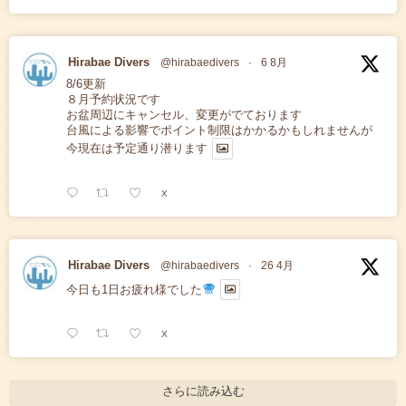
Hirabae Divers
@hirabaedivers
·
6 8月
8/6更新
８月予約状況です
お盆周辺にキャンセル、変更がでております
台風による影響でポイント制限はかかるかもしれませんが
今現在は予定通り潜ります
X
Hirabae Divers
@hirabaedivers
·
26 4月
今日も1日お疲れ様でした
X
さらに読み込む