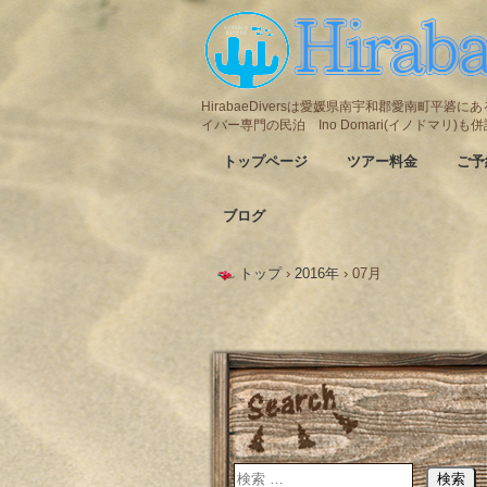
HirabaeDiversは愛媛県南宇和郡愛南町平
イバー専門の民泊 Ino Domari(イノドマリ)
トップページ
ツアー料金
ご予
ブログ
トップ
›
2016年
›
07月