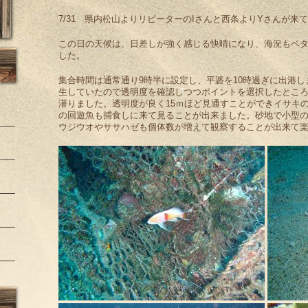
7/31 県内松山よりリピーターのIさんと西条よりYさんが来
この日の天候は、日差しが強く感じる快晴になり、海況もベ
した。
集合時間は通常通り9時半に設定し、平碆を10時過ぎに出港
生していたので透明度を確認しつつポイントを選択したとこ
潜りました。透明度が良く15ｍほど見通すことができイサキ
の回遊魚も捕食しに来て見ることが出来ました。砂地で小型
ウジウオやササハゼも個体数が増えて観察することが出来て