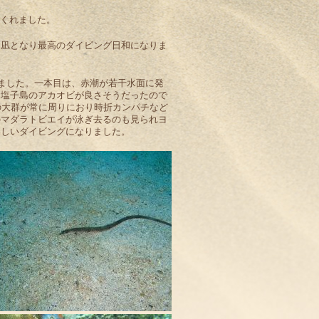
てくれました。
タ凪となり最高のダイビング日和になりま
しました。一本目は、赤潮が若干水面に発
ろ塩子島のアカオビが良さそうだったので
の大群が常に周りにおり時折カンパチなど
のマダラトビエイが泳ぎ去るのも見られヨ
楽しいダイビングになりました。