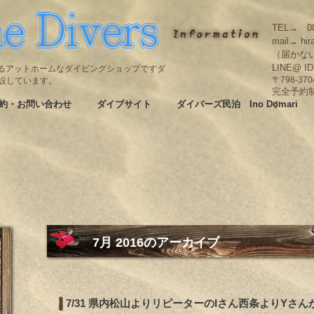
TEL→ 08
mail→ hir
（届かな
LINE@ I
碆にあるアットホームなダイビングショップですダ
も併設しています。
〒798-3
完全予約
約・お問い合わせ
ダイブサイト
ダイバーズ民泊 Ino Domari
す
7月 2016
のアーカイブ
7/31 県内松山よりリピーターのIさん西条よりYさ