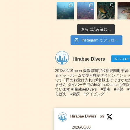
さらに読み込む...
Instagram でフォロー
Hirabae Divers
フォロ
2013/04/01open 愛媛県南宇和郡愛南町平
るアットホームな少人数制ダイビングショ
です 1日のお受け入れは6名様まででせかせ
ません ダイバー専門の民泊InoDomariも併
ています #HirabaeDivers #愛南 #平碆 
らばえ #愛媛 #ダイビング
Hirabae Divers
6h
2026/08/08