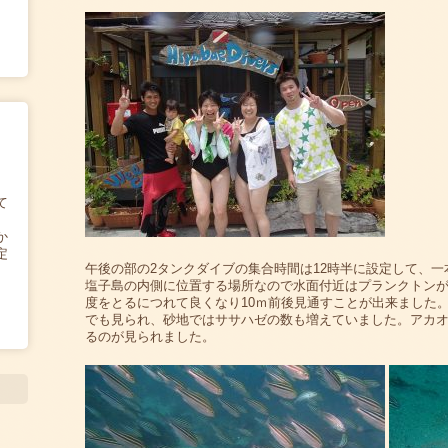
て
か
定
午後の部の2タンクダイブの集合時間は12時半に設定して、
塩子島の内側に位置する場所なので水面付近はプランクトンが
度をとるにつれて良くなり10ｍ前後見通すことが出来ました
でも見られ、砂地ではササハゼの数も増えていました。アカ
るのが見られました。