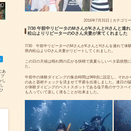
2016年7月31日
|
カテゴリー
7/30 午前中リピータのMさんがKさんとHさんと
松山よりリピーターのOさん夫妻が来てくれました
7/30 午前中リピーターのMさんがKさんとHさんを連れて
県内松山よりOさん夫妻がリピートしてくれました。
ー
この日の天候は晴れ間の広がる快晴で真夏らしいベタ凪状態
た。
碆にあ
ップ
午前中の体験ダイビングの集合時間は9時頃に設定し、それか
かし
のあと器材チェックを済ませて平碆を出港しました。連日の
設し
が体験ダイビングのベストスポットである塩子島のサウスベ
#ひ
も入っていて楽しく潜ることが出来ました。