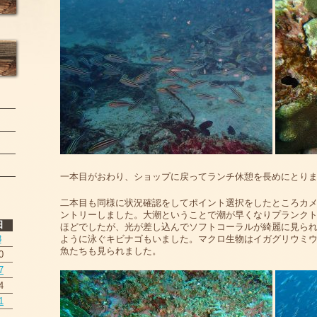
一本目がおわり、ショップに戻ってランチ休憩を長めにとり
二本目も同様に状況確認をしてポイント選択をしたところカメ
ントリーしました。大潮ということで潮が早くなりプランクト
日
ほどでしたが、光が差し込んでソフトコーラルが綺麗に見ら
ように泳ぐキビナゴもいました。マクロ生物はイガグリウミ
3
魚たちも見られました。
0
7
4
1