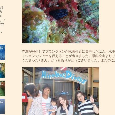
(ひ
数
エ
をご
での
い
赤潮が発生してプランクトンが水面付近に集中したぶん、水中
ィションでツアーを行えることが出来ました。県内松山よりリ
くださったYさん、どうもありがとうございました。またのご