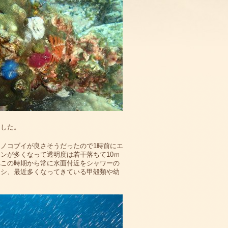
ました。
ノコブイが良さそうだったので1時前にエ
ンが多くなって透明度は若干落ちて10ｍ
れこの時期から常に水面付近をシャワーの
ウシ、最近多くなってきている甲殻類や幼