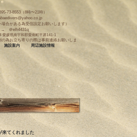
95-73-8553（8時〜21時）
abaedivers@yahoo.co.jp
い場合がある為受信設定お願いします）
D → ＠elh4431q
704 愛媛県南宇和郡愛南町平碆141-1
制の為お立ち寄りの際は事前連絡お願いしま
施設案内
周辺施設情報
んが来てくれました