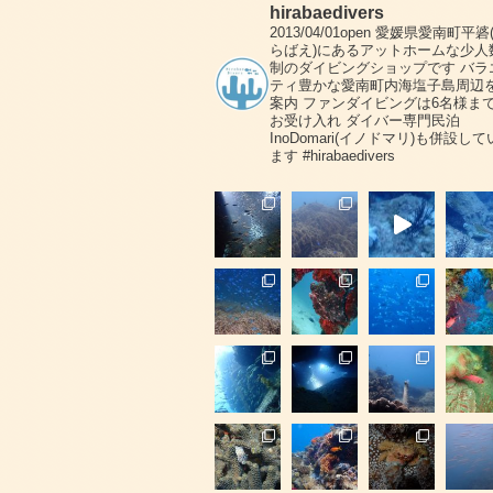
hirabaedivers
2013/04/01open
愛媛県愛南町平碆
らばえ)にあるアットホームな少人
制のダイビングショップです
バラ
ティ豊かな愛南町内海塩子島周辺
案内
ファンダイビングは6名様ま
お受け入れ
ダイバー専門民泊
InoDomari(イノドマリ)も併設して
ます
#hirabaedivers