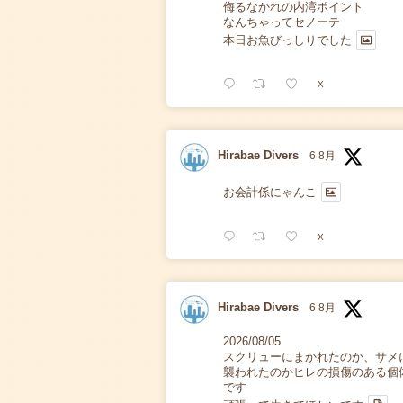
侮るなかれの内湾ポイント
なんちゃってセノーテ
本日お魚びっしりでした
X
Hirabae Divers
6 8月
お会計係にゃんこ
X
Hirabae Divers
6 8月
2026/08/05
スクリューにまかれたのか、サメ
襲われたのかヒレの損傷のある個
です